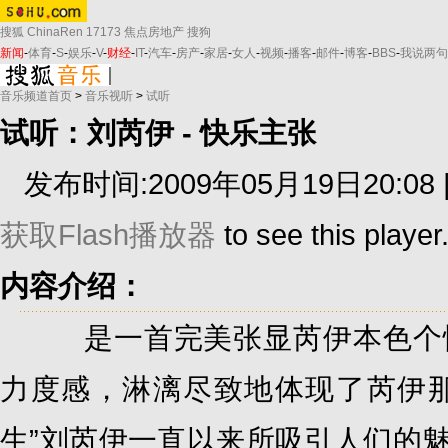
搜狐
ChinaRen
17173
焦点房地产
搜狗
新闻
-
体育
-
S
-
娱乐
-
V
-
财经
-
IT
-
汽车
-
房产
-
家居
-
女人
-
视频
-
播客
-
邮件
-
博客
-
BBS
-
我说两句
音乐频道首页
>
音乐视听
>
试听
试听：刘芮伊 - 快乐主张
发布时间:2009年05月19日20:08 
获取Flash播放器
to see this player
内容介绍：
是一首完美张显芮伊本色个性
力度感，淋漓尽致地体现了芮伊那
生”刘芮伊一直以来所吸引人们的