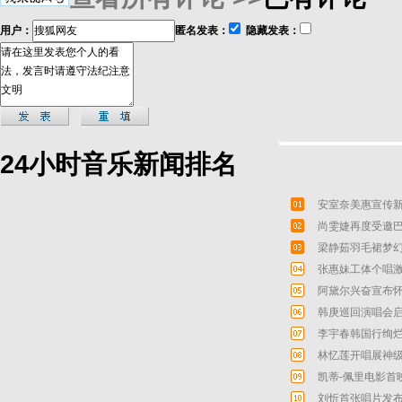
用户：
匿名发表：
隐藏发表：
24小时音乐新闻排名
安室奈美惠宣传新
尚雯婕再度受邀巴
梁静茹羽毛裙梦幻
张惠妹工体个唱激
阿黛尔兴奋宣布怀
韩庚巡回演唱会启
李宇春韩国行绚烂
林忆莲开唱展神级
凯蒂-佩里电影首
刘忻首张唱片发布