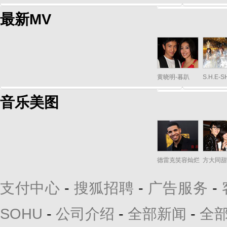
最新MV
黄晓明-暮趴
S.H.E-
音乐美图
德雷克笑容灿烂
方大同甜
支付中心
-
搜狐招聘
-
广告服务
-
SOHU
-
公司介绍
-
全部新闻
-
全