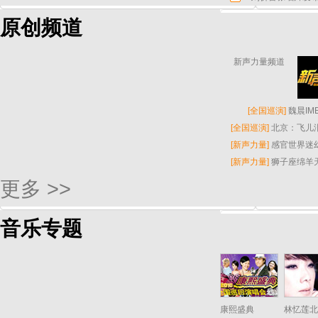
原创频道
新声力量频道
[
全国巡演
]
魏晨I
[
全国巡演
]
北京：飞儿
[
新声力量
]
感官世界迷
[
新声力量
]
狮子座绵羊
更多 >>
音乐专题
康熙盛典
林忆莲北