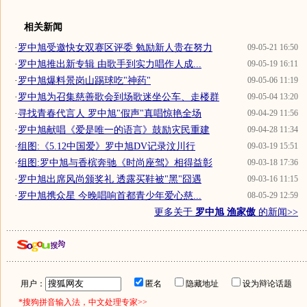
相关新闻
·
罗中旭受邀快女双赛区评委 勉励新人贵在努力
09-05-21 16:50
·
罗中旭推出新专辑 由歌手到实力唱作人成...
09-05-19 16:11
·
罗中旭爆料景岗山踢球吃"神药"
09-05-06 11:19
·
罗中旭为召集慈善歌会到场歌迷坐公车、走楼群
09-05-04 13:20
·
寻找青春代言人 罗中旭"假声"真唱惊艳全场
09-04-29 11:56
·
罗中旭献唱《爱是唯一的语言》鼓励灾民重建
09-04-28 11:34
·
组图:《5.12中国爱》罗中旭DV记录汶川行
09-03-19 15:51
·
组图:罗中旭与香槟奔驰《时尚座驾》相得益彰
09-03-18 17:36
·
罗中旭出席风尚颁奖礼 透露买鞋被"黑"囧遇
09-03-16 11:15
·
罗中旭携众星 今晚唱响首都青少年爱心慈...
08-05-29 12:59
更多关于
罗中旭 渔家傲
的新闻>>
用户：
匿名
隐藏地址
设为辩论话题
*搜狗拼音输入法，中文处理专家>>