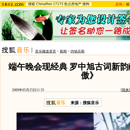
搜狐
ChinaRen
17173
焦点房地产
搜狗
新闻
-
体
音乐频道首页
>
新闻
>
内地乐闻
端午晚会现经典 罗中旭古词新韵
傲》
2009年05月25日11:35
[
我来
来源：
搜狐音乐