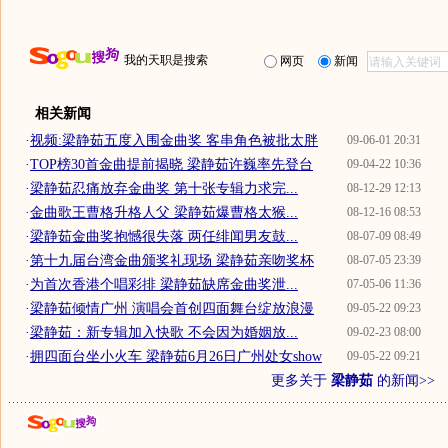
我的天职是搜索
网页
新闻
相关新闻
·
视频:梁静茹五度入围金曲奖 客串角色被批太胖
09-06-01 20:31
·
TOP榜30首金曲提前揭晓 梁静茹许巍率先登台
09-04-22 10:36
·
梁静茹忍痛放弃金曲奖 第十张专辑力求完...
08-12-29 12:13
·
金曲歌王曹格升格人父 梁静茹爆曹格太猴...
08-12-16 08:53
·
梁静茹金曲奖抱憾很失落 两任绯闻男友鼓...
08-07-09 08:49
·
第十九届台湾金曲颁奖礼现场 梁静茹亲吻奖杯
08-07-05 23:39
·
为首次香港个唱彩排 梁静茹缺席金曲奖泄...
07-05-06 11:36
·
梁静茹倾情广州 演唱会首创四面舞台绽放浪漫
09-05-22 09:23
·
梁静茹：新专辑加入快歌 不会因为婚姻放...
09-02-23 08:00
·
拥四面台坐小火车 梁静茹6月26日广州处女show
09-05-22 09:21
更多关于
梁静茹
的新闻>>