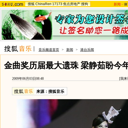
搜狐
ChinaRen
17173
焦点房地产
搜狗
新闻
-
体
音乐频道首页
>
新闻
>
港台乐闻
金曲奖历届最大遗珠 梁静茹盼今
2009年06月03日08:48
[
我来
来源：
搜狐音乐