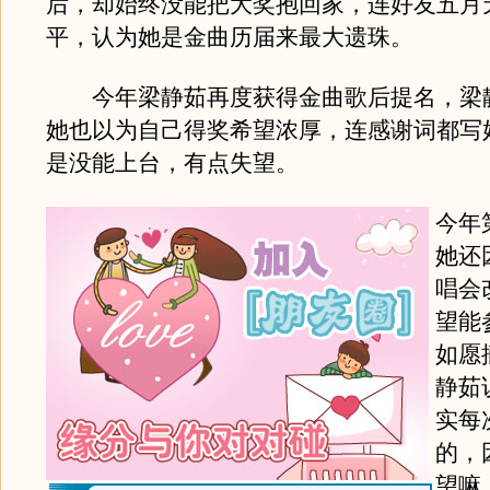
后，却始终没能把大奖抱回家，连好友五月
平，认为她是金曲历届来最大遗珠。
今年梁静茹再度获得金曲歌后提名，梁
她也以为自己得奖希望浓厚，连感谢词都写
是没能上台，有点失望。
今年
她还
唱会
望能
如愿
静茹
实每
的，
望嘛