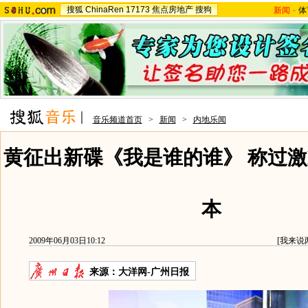
搜狐
ChinaRen
17173
焦点房地产
搜狗
新闻
-
体
音乐频道首页
>
新闻
>
内地乐闻
黄征出新碟《我是谁的谁》 称过激
本
2009年06月03日10:12
[
我来说
来源：
大洋网-广州日报