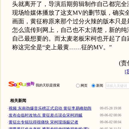
头就离开了，导演后期剪辑制作自己都完全
现场给媒体播放了这支MV的删节版，确实
画面，黄征称原来那个过分火辣的版本只是
怎么流传到网上，自己也不太清楚，新的纯
自己最想要的。而太麦老板宋柯也开起了自
称这完全是“史上最黄……征的MV。”
(
[
我的天职是搜索
网页
新闻
相关新闻
·
视频:东南劲爆音乐榜正式启动 黄征李易峰助阵
09-05-28 19:08
·
发布会临时改地点 黄征差点误会宋柯鸡贼
09-06-02 08:06
·
黄征出专辑玩得很痛快 宋柯现场躲记者
09-06-02 08:04