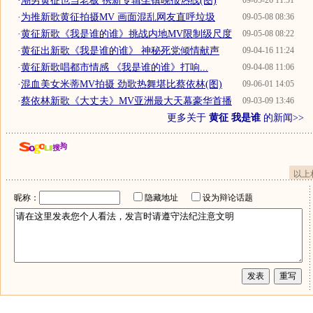
·
潮男黄征也当老板 携新专辑坐镇晚报热线(图)
09-05-26 11:51
·
为推新歌黄征拍摄MV 画面混乱网友直呼垃圾
09-05-08 08:36
·
黄征新歌《我是谁的谁》挑战内地MV限制级尺度
09-05-08 08:22
·
黄征出新歌《我是谁的谁》 神秘死党倾情献声
09-04-16 11:24
·
黄征新歌唱都市情感 《我是谁的谁》打响...
09-04-08 11:06
·
混血美女米蒂MV拍摄 劲歌热舞堪比蔡依林(图)
09-06-01 14:05
·
蔡依林新歌《大丈夫》MV亚洲最大天幕豪华首播
09-03-09 13:46
更多关于
黄征 我是谁
的新闻>>
以上
昵称：
隐藏地址
设为辩论话题