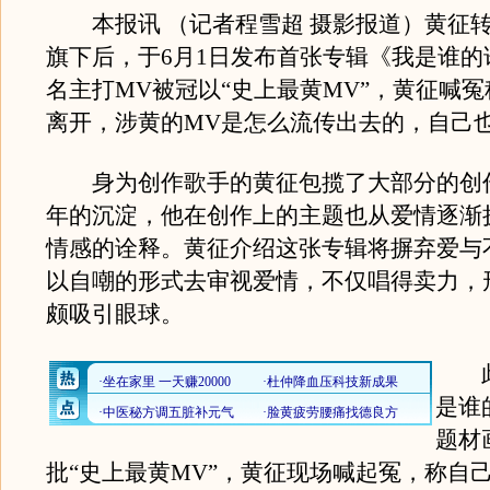
本报讯 （记者程雪超 摄影报道）黄征
旗下后，于6月1日发布首张专辑《我是谁的
名主打MV被冠以“史上最黄MV”，黄征喊
离开，涉黄的MV是怎么流传出去的，自己
身为创作歌手的黄征包揽了大部分的创
年的沉淀，他在创作上的主题也从爱情逐渐
情感的诠释。黄征介绍这张专辑将摒弃爱与
以自嘲的形式去审视爱情，不仅唱得卖力，
颇吸引眼球。
此
是谁
题材
批“史上最黄MV”，黄征现场喊起冤，称自