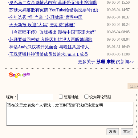
·
奥巴马二次亲邀献艺白宫 苏珊恐无法出院演唱
09-06-04 15:50
·
苏珊大妈落败有冤情 YouTube给错误投票号(图)
09-06-04 14:57
·
今年选秀"怪"当道 "苏珊效应"席卷中国
09-06-04 10:37
·
天天新报:欢迎"大妈",更期待"苏珊"
09-06-04 10:24
·
《今夜唱不停》改版播出 期待中国"苏珊大妈"
09-06-04 08:05
·
苏珊要做回村姑 入院因担忧没人再听她唱歌
09-06-04 08:04
·
神话Andy武汉将开见面会 与粉丝共度情人...
08-01-31 16:49
·
玉珠贤曝料神话某成员曾追求Fin.K.L成员
08-03-06 11:08
更多关于
苏珊 摩根
的新闻>>
以上
昵称：
隐藏地址
设为辩论话题