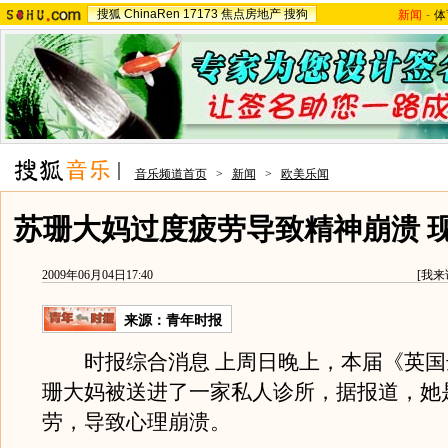
搜狐
ChinaRen
17173
焦点房地产
搜狗
新闻
-
体
音乐频道首页
>
新闻
>
欧美乐闻
苏珊大妈过度疲劳导致精神崩溃 
2009年06月04日17:40
[
我来
来源：
青年时报
时报综合消息 上周日晚上，本届《英国
珊大妈被送进了一家私人诊所，据报道，她
劳，导致心理崩溃。