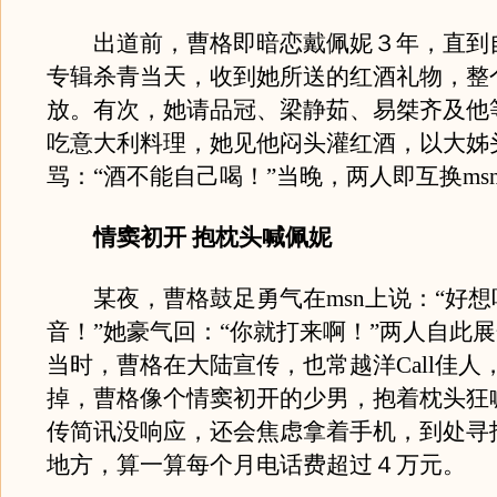
出道前，曹格即暗恋戴佩妮３年，直到
专辑杀青当天，收到她所送的红酒礼物，整
放。有次，她请品冠、梁静茹、易桀齐及他
吃意大利料理，她见他闷头灌红酒，以大姊
骂：“酒不能自己喝！”当晚，两人即互换ms
情窦初开 抱枕头喊佩妮
某夜，曹格鼓足勇气在msn上说：“好想
音！”她豪气回：“你就打来啊！”两人自此
当时，曹格在大陆宣传，也常越洋Call佳人
掉，曹格像个情窦初开的少男，抱着枕头狂喊
传简讯没响应，还会焦虑拿着手机，到处寻
地方，算一算每个月电话费超过４万元。