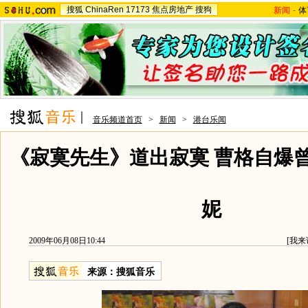
搜狐
ChinaRen
17173
焦点房地产
搜狗
新闻
-
体
音乐频道首页
>
新闻
>
港台乐闻
《寂寞先生》道出寂寞 曹格自爆
妮
2009年06月08日10:44
[
我来
来源：
搜狐音乐