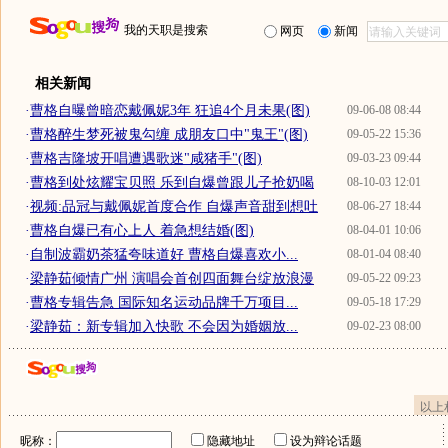
我的天职是搜索
网页
新闻
相关新闻
·
曹格自曝曾暗恋戴佩妮3年 狂追4个月未果(图)
09-06-08 08:44
·
曹格醉生梦死被鬼勾缠 成朋友口中"鬼王"(图)
09-05-22 15:36
·
曹格吉隆坡开唱遭遇歌迷"咸猪手"(图)
09-03-23 09:44
·
曹格到处炫耀宝贝照 乐到自爆曾跟儿子抢奶喝
08-10-03 12:01
·
视频:品冠与戴佩妮首度合作 自爆声音甜到想吐
08-06-27 18:44
·
曹格自爆已有心上人 着急想结婚(图)
08-04-01 10:06
·
自制波霸奶茶猛夸味道好 曹格自爆喜欢小...
08-01-04 08:40
·
梁静茹倾情广州 演唱会首创四面舞台绽放浪漫
09-05-22 09:23
·
曹格专辑告急 国际知名运动品牌千万项目...
09-05-18 17:29
·
梁静茹：新专辑加入快歌 不会因为婚姻放...
09-02-23 08:00
以上
昵称：
隐藏地址
设为辩论话题