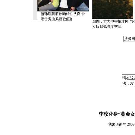
范玮琪驯服热狗转性从良 合
唱雷鬼曲风新歌(图)
组图：方力申害怕绯闻 与
女版侯佩岑零交流
李玟化身“黄金女
我来说两句
200