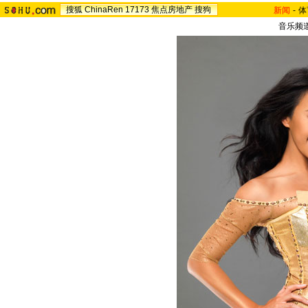
搜狐
ChinaRen
17173
焦点房地产
搜狗
新闻
-
体
音乐频