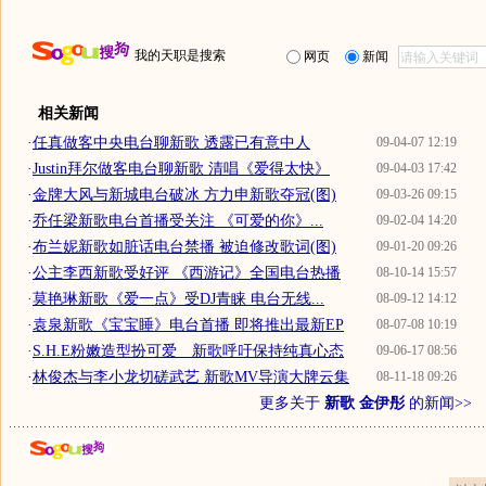
我的天职是搜索
网页
新闻
相关新闻
·
任真做客中央电台聊新歌 透露已有意中人
09-04-07 12:19
·
Justin拜尔做客电台聊新歌 清唱《爱得太快》
09-04-03 17:42
·
金牌大风与新城电台破冰 方力申新歌夺冠(图)
09-03-26 09:15
·
乔任梁新歌电台首播受关注 《可爱的你》...
09-02-04 14:20
·
布兰妮新歌如脏话电台禁播 被迫修改歌词(图)
09-01-20 09:26
·
公主李西新歌受好评 《西游记》全国电台热播
08-10-14 15:57
·
莫艳琳新歌《爱一点》受DJ青睐 电台无线...
08-09-12 14:12
·
袁泉新歌《宝宝睡》电台首播 即将推出最新EP
08-07-08 10:19
·
S.H.E粉嫩造型扮可爱 新歌呼吁保持纯真心态
09-06-17 08:56
·
林俊杰与李小龙切磋武艺 新歌MV导演大牌云集
08-11-18 09:26
更多关于
新歌 金伊彤
的新闻>>