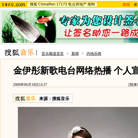
搜狐
ChinaRen
17173
焦点房地产
搜狗
新闻
-
体
音乐频道首页
>
新闻
>
内地乐闻
金伊彤新歌电台网络热播 个人
2009年06月18日14:37
[
我来
来源：
搜狐音乐