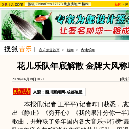
搜狐
ChinaRen
17173
焦点房地产
搜狗
新闻
-
体
音乐频道首页
>
新闻
>
内地乐闻
花儿乐队年底解散 金牌大风称
2009年06月19日10:21
[
我来
来源：
四川新闻网-成都晚报
本报讯(记者 王平平) 记者昨日获悉，成
出《静止》《穷开心》《我的果汁分你一半
歌曲，并蝉联了多年国内各大音乐排行榜“