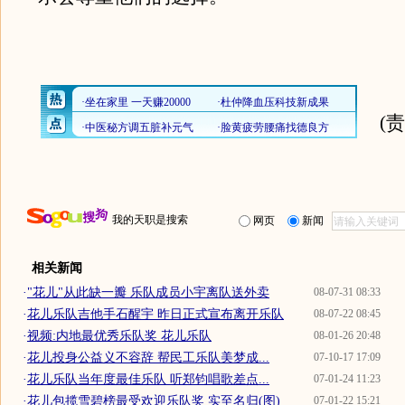
(
我的天职是搜索
网页
新闻
相关新闻
·
"花儿"从此缺一瓣 乐队成员小宇离队送外卖
08-07-31 08:33
·
花儿乐队吉他手石醒宇 昨日正式宣布离开乐队
08-07-22 08:45
·
视频:内地最优秀乐队奖 花儿乐队
08-01-26 20:48
·
花儿投身公益义不容辞 帮民工乐队美梦成...
07-10-17 17:09
·
花儿乐队当年度最佳乐队 听郑钧唱歌差点...
07-01-24 11:23
·
花儿包揽雪碧榜最受欢迎乐队奖 实至名归(图)
07-01-22 15:21