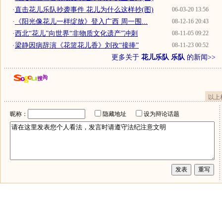
·
直击花儿乐队抄袭事件 花儿为什么这样抄(图)
06-03-20 13:56
·
《阳光像花儿一样绽放》登入广西 周一围...
08-12-16 20:43
·
西北“花儿”向世界“非物质文化遗产”冲刺
08-11-05 09:22
·
梁静因病辞演《花篮花儿香》刘孜“接捧”
08-11-23 00:52
更多关于
花儿乐队 乐队
的新闻>>
以上
昵称：
隐藏地址
设为辩论话题