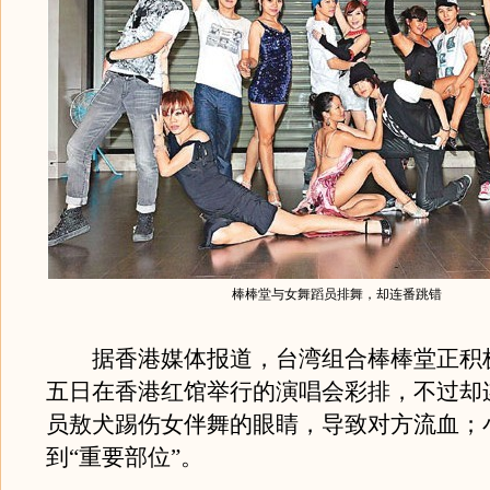
棒棒堂与女舞蹈员排舞，却连番跳错
据香港媒体报道，台湾组合棒棒堂正积
五日在香港红馆举行的演唱会彩排，不过却
员敖犬踢伤女伴舞的眼睛，导致对方流血；
到“重要部位”。