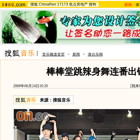
搜狐
ChinaRen
17173
焦点房地产
搜狗
新闻
-
体
音乐频道首页
>
新闻
>
港台乐闻
棒棒堂跳辣身舞连番出
2009年06月24日10:20
[
我来
来源：
搜狐音乐