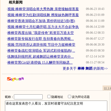
相关新闻
·
视频:棒棒堂演唱会将大秀热舞 亲密接触很害羞
09-06-23 18:43
·
视频:棒棒堂为红勘演唱练舞 携辣妹热舞呼害羞
09-06-23 01:09
·
棒棒堂香港演唱会不加场 票价哄抬近5倍(图)
09-06-16 11:09
·
视频:棒棒堂七月红磡开唱 压力太大不合起争执
09-06-14 22:09
·
棒棒堂再度出辑 "我是传奇"耗资百万造太空
09-06-12 08:33
·
棒棒堂新专辑发行在即 告别青春向熟男蜕...
09-06-07 12:27
·
视频:范玮琪否认请辞传闻 节目中力挺棒棒堂
09-06-06 20:30
·
棒棒堂备战红馆演唱会 军训式彩排催肌肉(...
09-06-05 08:50
·
练舞练到很想死 超难舞蹈让棒棒堂灵肉分...
07-12-14 14:59
·
棒棒堂黑Girl赴港捞钱 15人酬劳等同杨丞...
08-11-27 08:54
更多关于
棒棒 舞蹈
的新闻>>
以上
昵称：
隐藏地址
设为辩论话题