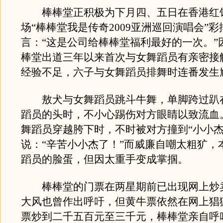
棒棒堂正积极为下月四、五日在香港红
场“棒棒堂我是传奇2009亚洲巡回演唱会”
言：“这是公司给棒棒堂福利最好的一次。”
棒堂出道三年以来首次与女舞蹈员有亲密接
经验不足，六子与女舞蹈员排舞时连番发生
敖犬与女舞蹈员跳斗牛舞，单脚跨过趴
蹈员的头时，不小心踢伤对方眼睛以致流血
舞蹈员穿越胯下时，不时被对方撞到“小小杰
说：“辛苦小小杰了！”而威廉自嘲太粗犷，
蹈员的脸蛋，但因太重手变成掌掴。
棒棒堂的门票在两星期前已出现网上炒
大风也曾作出呼吁，但黄牛票依然在网上猖
票炒到二千五百元至三千元，棒棒堂亲自呼