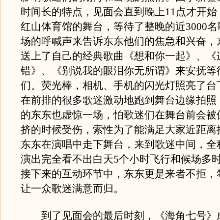
时间长的特点，见面会直到晚上11点才开始
红山体育馆的舞台，等待了整晚的近3000
场的呼喊声来告诉东东他们的焦急和兴奋，
送上了自己的经典歌曲《想和你一起》、《
错》、《别说我的眼泪你无所谓》来安抚等
们。荧光棒，相机、手机的闪光灯照亮了台
在前排的很多歌迷激动地跑到舞台边缘拍照
的东东也虚惊一场，怕歌迷们在舞台前会被
挤的时候受伤，索性为了能满足大家近距离
东东在演唱中走下舞台，来到歌迷中间，全
演出完全看不出白天5个小时飞行和候场多
接下来的互动环节中，东东更是来者不拒，
让一众歌迷满意而归。
到了见面会的最后时刻，《海角七号》