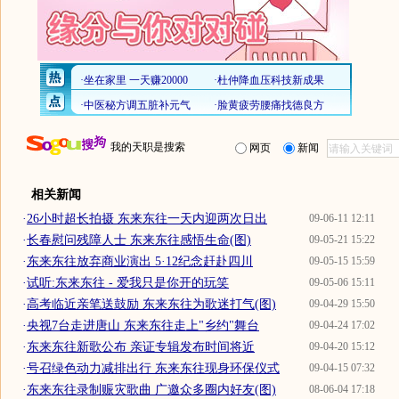
我的天职是搜索
网页
新闻
相关新闻
·
26小时超长拍摄 东来东往一天内迎两次日出
09-06-11 12:11
·
长春慰问残障人士 东来东往感悟生命(图)
09-05-21 15:22
·
东来东往放弃商业演出 5·12纪念赶赴四川
09-05-15 15:59
·
试听:东来东往 - 爱我只是你开的玩笑
09-05-06 15:11
·
高考临近亲笔送鼓励 东来东往为歌迷打气(图)
09-04-29 15:50
·
央视7台走进唐山 东来东往走上"乡约"舞台
09-04-24 17:02
·
东来东往新歌公布 亲证专辑发布时间将近
09-04-20 15:12
·
号召绿色动力减排出行 东来东往现身环保仪式
09-04-15 07:32
·
东来东往录制赈灾歌曲 广邀众多圈内好友(图)
08-06-04 17:18