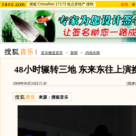
搜狐
ChinaRen
17173
焦点房地产
搜狗
新闻
-
体
音乐频道首页
>
新闻
>
内地乐闻
48小时辗转三地 东来东往上演换
2009年06月24日15:30
[
我来
来源：
搜狐音乐