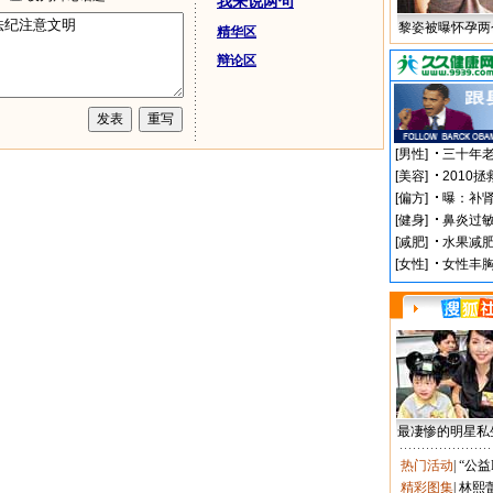
我来说两句
黎姿被曝怀孕两
精华区
辩论区
最凄惨的明星私
热门活动
|
“公益
精彩图集
|
林熙