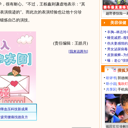
学，很有耐心。”不过，王栎鑫则谦虚地表示：“其
表演痕迹的”。而此次的表演经验也让他十分珍
越野赛惊险一幕
锻炼自己的演技。
美容保健
丰胸--林志
睡觉减肥--瘦
(责任编辑：王皓月)
伤夫妻感情的
男女泌尿病毒
[
我来说两句
]
皮肤顽癣--
曝：老公“强
搜狐
听评书
|
郭德纲
听小说
|
鬼吹灯
共享区
|
手机病
揭田壮壮徐帆