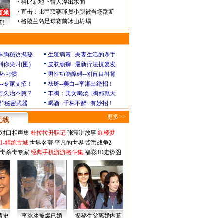
科比新地下情人浮出水面
直击：比甲联赛球员小腿被当场踹断
格陵兰岛足球赛前冰山坍塌
!
玲丰胸秘诀揭秘
生殖病毒--夫妻生活的杀手
到你尖叫(图)
皮肤顽癣--最新疗法抗复发
坏习惯
男性功能障碍--别盲目补肾
--专家支招！
祛斑--美白--李湘出绝招！
为何久治不愈？
丰胸：美女喝汤--胸部就大
肾”秘密武器
喝酒--千杯不醉--有妙招！
更多>>
无线
对口相声集
杜拉拉升职记
张震讲故事
红楼梦
1-精绝古城
世界名著
平凡的世界
货币战争2
毒杀毒专家
经典手机游游格斗集
福彩3D走势图
情史
李冰冰被爆已婚
揭秘生父离婚内幕