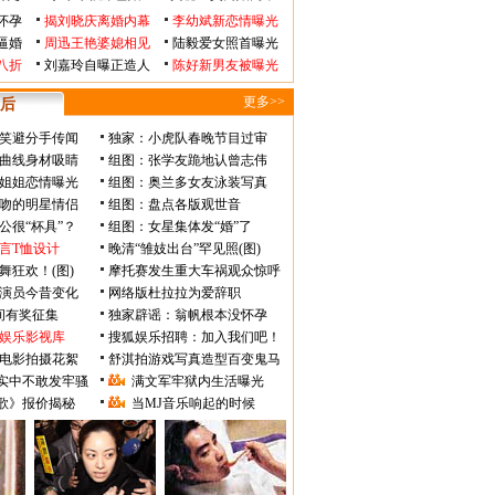
怀孕
揭刘晓庆离婚内幕
李幼斌新恋情曝光
逼婚
周迅王艳婆媳相见
陆毅爱女照首曝光
八折
刘嘉玲自曝正造人
陈好新男友被曝光
更多>>
后
笑避分手传闻
独家：小虎队春晚节目过审
曲线身材吸睛
组图：张学友跪地认曾志伟
姐姐恋情曝光
组图：奥兰多女友泳装写真
吻的明星情侣
组图：盘点各版观世音
公很“杯具”？
组图：女星集体发“婚”了
言T恤设计
晚清“雏妓出台”罕见照(图)
舞狂欢！(图)
摩托赛发生重大车祸观众惊呼
》演员今昔变化
网络版杜拉拉为爱辞职
瞬间有奖征集
独家辟谣：翁帆根本没怀孕
娱乐影视库
搜狐娱乐招聘：加入我们吧！
电影拍摄花絮
舒淇拍游戏写真造型百变鬼马
实中不敢发牢骚
满文军牢狱内生活曝光
歌》报价揭秘
当MJ音乐响起的时候