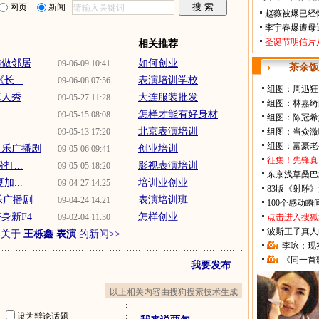
网页
新闻
赵薇被爆已经
李宇春爆遭母
圣诞节明信片
相关推荐
鑫做邻居
如何创业
09-06-09 10:41
茶余饭
...
表演培训学校
09-06-08 07:56
组图：周迅狂
真人秀
大连服装批发
09-05-27 11:28
组图：林嘉绮
怎样才能有好身材
09-05-15 08:08
组图：陈冠希
北京表演培训
09-05-13 17:20
组图：当众激
组图：富豪老
音乐广播剧
创业培训
09-05-06 09:41
征集！先锋真
...
影视表演培训
09-05-05 18:20
东京浅草桑巴
...
培训业创业
09-04-27 14:25
83版《射雕
乐广播剧
表演培训班
09-04-24 14:21
100个感动
身新F4
怎样创业
09-02-04 11:30
点击进入搜狐
波斯王子真人
多关于
王栎鑫 表演
的新闻>>
李咏：现
《同一首
我要发布
以上相关内容由搜狗搜索技术生成
址
设为辩论话题