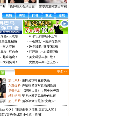
个月
徐怀钰为合约出庭
黎姿弟追柏芝出车祸
更多>>
热门八卦
|
董卿受惊吓花容失色
八卦爆料
|
许晴拍异国写真高调性感
第壹电影
|
《建国大业》：历史的光辉
精彩组图
|
罕见赵雅芝风华绝代贴画
热门图片
|
范冰冰复古照似“女魔头”
生子
Easy GO！ ”主题曲歌词征集 五百元大奖！
蕾深V装秀身材高挑性感（组图）