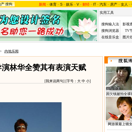
地产
搜狗
新闻
-
体育
-
S
-
娱乐
-
V
-
财经
-
IT
-
汽车
-
房产
-
女人
-
实用工具
搜狗输入法
影视
搜狗浏览器
TV
在线音乐盒
图片
>
内地乐闻
 导演林华全赞其有表演天赋
[
我来说两句
] [字号：
大
中
小
]
因欠钱被拍全裸
网游展最上镜