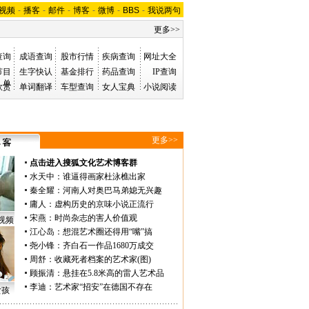
视频
-
播客
-
邮件
-
博客
-
微博
-
BBS
-
我说两句
更多>>
查询
成语查询
股市行情
疾病查询
网址大全
节目
生字快认
基金排行
药品查询
IP查询
单
欣赏
单词翻译
车型查询
女人宝典
小说阅读
更多>>
点击进入搜狐文化艺术博客群
水天中
：
谁逼得画家杜泳樵出家
秦全耀
：
河南人对奥巴马弟媳无兴趣
庸人
：
虚构历史的京味小说正流行
宋燕
：
时尚杂志的害人价值观
视频
江心岛
：
想混艺术圈还得用“嘴”搞
尧小锋
：
齐白石一作品1680万成交
周舒
：
收藏死者档案的艺术家(图)
顾振清
：
悬挂在5.8米高的雷人艺术品
李迪
：
艺术家“招安”在德国不存在
女孩