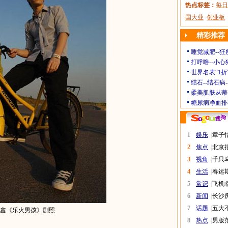
热点标签：
每日
国大业
创业板
精彩推荐
睡觉减肥--狂
打呼噜--小心
世界名表“1折
结石--结石病
柔美肌肤从蒂
糖尿病净血排
1
娱乐
|
章子
2
焦点
|
北京
3
视角
|
千只
4
生活
|
春运
5
常识
|
飞机
6
新闻
|
长沙
7
话题
|
五大
鑫《乐火男孩》剧照
8
热点
|
男版