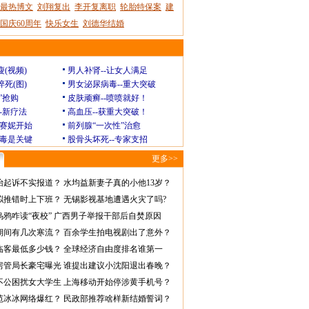
最热博文
刘翔复出
李开复离职
轮胎特保案
建
国庆60周年
快乐女生
刘德华结婚
瘦(视频)
男人补肾--让女人满足
猝死(图)
男女泌尿病毒--重大突破
”抢购
皮肤顽癣--喷喷就好！
--新疗法
高血压--获重大突破！
赛妮开始
前列腺“一次性”治愈
毒是关键
股骨头坏死--专家支招
更多>>
怡起诉不实报道？
水均益新妻子真的小他13岁？
拟推错时上下班？
无锡影视基地遭遇火灾了吗?
乌鸦咋读“夜校”
广西男子举报干部后自焚原因
期间有几次寒流？
百余学生拍电视剧出了意外？
临客最低多少钱？
全球经济自由度排名谁第一
房管局长豪宅曝光
谁提出建议小沈阳退出春晚？
不公困扰女大学生
上海移动开始停涉黄手机号？
范冰冰网络爆红？
民政部推荐啥样新结婚誓词？