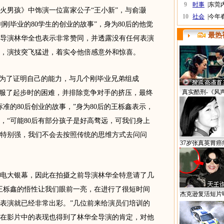
9
时事
|
东莞
男孩》中饰演一位富家公子“王小新”，与俞灏
10
社会
|
今年
刚毕业的80学生的创业的故事”，身为80后的他觉
最热
导演林华全也表示非常赞同，并透露没有任何表演
，演技突飞猛进，着实令他倍感意外和惊喜。
为了证明自己的能力，与几个刚毕业兄弟组成
真实酷刑-《风
克服了起步时的困难，并排除竞争对手的挤压，最终
准的80后创业的故事，”身为80后的王栎鑫表示，
，“可能80后有部分孩子是好高骛远，可我们身上
性特别强，我们不会去按照传统的思维方式去问问
37岁张真英胃癌
大银幕，因此在拍摄之前导演林华全特意请了几
王栎鑫的悟性让我们眼前一亮，在进行了很短时间
杰克逊复活短片
表演就已经非常出彩。”几位前来给演员们培训的
在影片中的表现也得到了林华全导演的肯定，对他