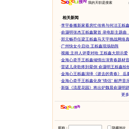
我的天职是搜索
相关新闻
·
李宇春搬新家看房忙传将与何洁王栎
·
俞灏明张杰王栎鑫聚首 录电影主题曲《长
·
郑元畅乔任梁王栎鑫马天宇挑战网络
·
广州快女今启动 王栎鑫现场助阵
·
视频:主持人评委对呛 王栎鑫大胆示爱
·
金海心牵手王栎鑫倾情出演青春题材
·
雷诺儿录歌疼到晕倒 俞灏明王栎鑫纷纷打
·
金海心王栎鑫演绎《逝去的青春》 岳夏加
·
金海心牵手王栎鑫化身"情侣" 献声音
·
新版《流星花园》将出炉魏晨俞灏明跻
更
昵称：
隐藏地