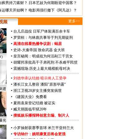
内裤男持刀索财？
日本艺妓为何期盼迎中国客？
春运哪天开始啊？
电影局强行撤下《阿凡达》？
更多>>
视频
台儿庄战役 日军尸体装满百余卡车
罗荣桓：与林彪共事等于判无期徒刑
高清在线看热播争议剧：
蜗居
史诗-大秦帝国
致命武器
金大班
皇宫秘闻：明成祖为何活剐三千宫女
声》
胡耀邦亲批高干子弟死刑:不杀难平民愤
震撼现场:历史上最大规模航母对决
刘德华承认结婚 暗示将人工受孕
潘长江女儿整容 潘阳"原形毕露"
病逝
浙江卫视28岁女主播突发病世
《建国大业》免费看
夏雨袁泉登记结婚 被证实
臧天朔面临牢狱20年
搜狐娱乐播报聘创意主编、制片人
曝光
小罗抽射获赛季首球 米兰平亚特兰大
专访纳什：姚明康复后将会更强