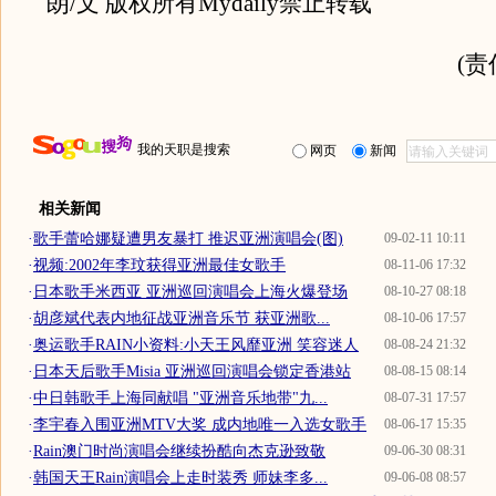
朗/文 版权所有Mydaily禁止转载
(
我的天职是搜索
网页
新闻
相关新闻
·
歌手蕾哈娜疑遭男友暴打 推迟亚洲演唱会(图)
09-02-11 10:11
·
视频:2002年李玟获得亚洲最佳女歌手
08-11-06 17:32
·
日本歌手米西亚 亚洲巡回演唱会上海火爆登场
08-10-27 08:18
·
胡彦斌代表内地征战亚洲音乐节 获亚洲歌...
08-10-06 17:57
·
奥运歌手RAIN小资料:小天王风靡亚洲 笑容迷人
08-08-24 21:32
·
日本天后歌手Misia 亚洲巡回演唱会锁定香港站
08-08-15 08:14
·
中日韩歌手上海同献唱 "亚洲音乐地带"九...
08-07-31 17:57
·
李宇春入围亚洲MTV大奖 成内地唯一入选女歌手
08-06-17 15:35
·
Rain澳门时尚演唱会继续扮酷向杰克逊致敬
09-06-30 08:31
·
韩国天王Rain演唱会上走时装秀 师妹李多...
09-06-08 08:57