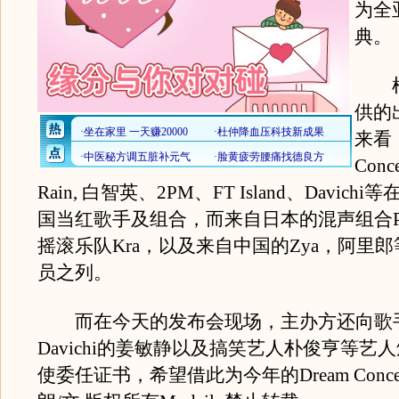
为全
典。
根
供的
来看，
Con
Rain, 白智英、2PM、FT Island、Davich
国当红歌手及组合，而来自日本的混声组合Paris
摇滚乐队Kra，以及来自中国的Zya，阿里
员之列。
而在今天的发布会现场，主办方还向歌
Davichi的姜敏静以及搞笑艺人朴俊亨等艺
使委任证书，希望借此为今年的Dream Conc