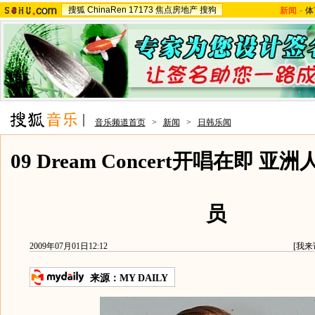
搜狐
ChinaRen
17173
焦点房地产
搜狗
新闻
-
体
音乐频道首页
>
新闻
>
日韩乐闻
09 Dream Concert开唱在即 
员
2009年07月01日12:12
[
我来
来源：
MY DAILY