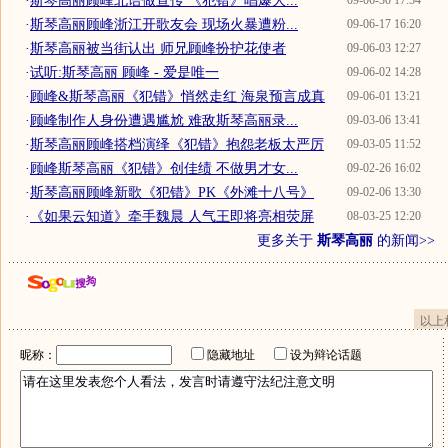
·
斯琴高丽顾峰北语做宣传 《犯错》唱爆大...
09-06-30 17:54
·
斯琴高丽顾峰浙江开歌友会 现场火暴遭粉...
09-06-17 16:20
·
斯琴高丽被当街认出 师兄顾峰扮护花使者
09-06-03 12:27
·
试听:斯琴高丽 顾峰 - 爱是唯一
09-06-02 14:28
·
顾峰&斯琴高丽《犯错》悄然走红 海泉预言成真
09-06-01 13:21
·
顾峰制作人身份遭遇尴尬 难敌斯琴高丽录...
09-03-06 13:41
·
斯琴高丽顾峰搭档演绎《犯错》抱怨老板太严厉
09-03-05 11:52
·
顾峰斯琴高丽《犯错》创佳绩 不做男才女...
09-02-26 16:02
·
斯琴高丽顾峰新歌《犯错》PK《外滩十八号》
09-02-06 13:30
·
《如果云知道》牵手魏晨 人气王即将亮相荧屏
08-03-25 12:20
更多关于
斯琴高丽
的新闻>>
以上
昵称：
隐藏地址
设为辩论话题