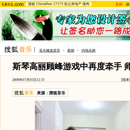
搜狐
ChinaRen
17173
焦点房地产
搜狗
新闻
-
体
音乐频道首页
>
新闻
>
内地乐闻
斯琴高丽顾峰游戏中再度牵手 
2009年07月01日12:35
[
我来
来源：
搜狐音乐