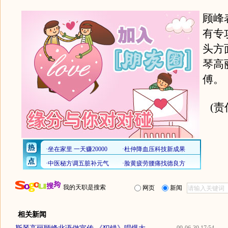
顾峰
有专
头方
琴高
傅。
(
我的天职是搜索
网页
新闻
相关新闻