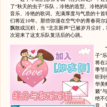
了“秋天的虫子”乐队，冷艳的造型、冷艳的
音乐、冷艳的歌词。充满厚度与气质的十首
们将近10年。那些弥漫在空气中的青春荷尔
飘散或沉积，当 “北京新声”已被岁月尘封
次迎来了这支乐队复活后的心跳。
“
子”
将在
季节
听到
华美
籁”
绝不
音，