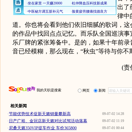
出了
律中
道。你也将会看到他们依旧细腻的歌词，这
的作品中找回点点记忆。而乐队全国巡演事
乐厂牌的紧张筹备中。是的，如果十年前录
音已经模糊，那么现在，“秋虫”等待与你不
(
我的天职是搜索
网页
新闻
相关新闻
·
节能优势技术促新天籁销量攀新高
09-07-02 14:28
·
日产广裕、金冠店新天籁对比试驾活动落幕
09-07-02 11:19
·
尼桑天籁350VIP提车作业 车价365800
09-07-01 00:44