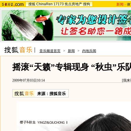
搜狐
ChinaRen
17173
焦点房地产
搜狗
新闻
-
体
音乐频道首页
>
新闻
>
内地乐闻
摇滚“天籁”专辑现身 “秋虫”乐
2009年07月03日10:14
[
我来
来源：
搜狐音乐