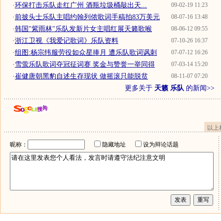
·
环保打击乐队走红广州 酒瓶垃圾桶敲出天...
09-02-19 11:23
·
前披头士乐队主唱约翰列侬歌词手稿拍83万美元
08-07-16 13:48
·
韩国"紫雨林"乐队发新片女主唱红展天籁歌喉
08-06-12 09:55
·
浙江卫视《我爱记歌词》乐队资料
07-10-26 16:37
·
组图:杨宗纬服劳役如众星捧月 遭乐队歌词讽刺
07-07-12 16:26
·
雪萤乐队歌词夺冠征词赛 奖金与赞誉一举同得
07-03-14 15:20
·
崔健唐朝黑豹自述生存现状 做摇滚只能脱贫
08-11-07 07:20
更多关于
天籁 乐队
的新闻>>
以上
昵称：
隐藏地址
设为辩论话题