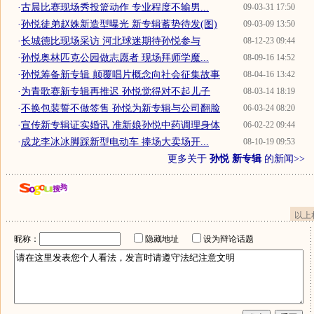
·
古晨比赛现场秀投篮动作 专业程度不输男...
09-03-31 17:50
·
孙悦徒弟赵姝新造型曝光 新专辑蓄势待发(图)
09-03-09 13:50
·
长城德比现场采访 河北球迷期待孙悦参与
08-12-23 09:44
·
孙悦奥林匹克公园做志愿者 现场拜师学魔...
08-09-16 14:52
·
孙悦筹备新专辑 颠覆唱片概念向社会征集故事
08-04-16 13:42
·
为青歌赛新专辑再推迟 孙悦觉得对不起儿子
08-03-14 18:19
·
不换包装誓不做签售 孙悦为新专辑与公司翻脸
06-03-24 08:20
·
宣传新专辑证实婚讯 准新娘孙悦中药调理身体
06-02-22 09:44
·
成龙李冰冰脚踩新型电动车 捧场大卖场开...
08-10-19 09:53
更多关于
孙悦 新专辑
的新闻>>
以上
昵称：
隐藏地址
设为辩论话题