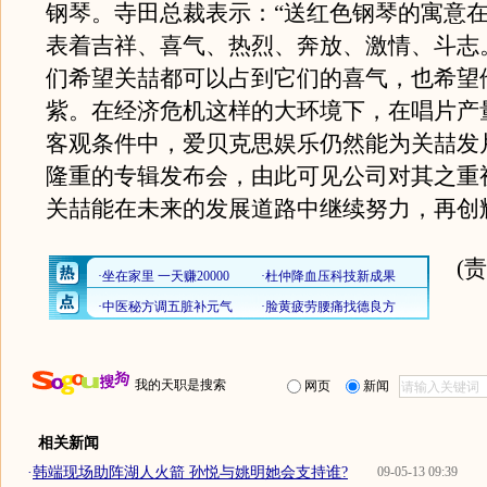
钢琴。寺田总裁表示：“送红色钢琴的寓意
表着吉祥、喜气、热烈、奔放、激情、斗志
们希望关喆都可以占到它们的喜气，也希望
紫。在经济危机这样的大环境下，在唱片产
客观条件中，爱贝克思娱乐仍然能为关喆发
隆重的专辑发布会，由此可见公司对其之重
关喆能在未来的发展道路中继续努力，再创
(
我的天职是搜索
网页
新闻
相关新闻
·
韩端现场助阵湖人火箭 孙悦与姚明她会支持谁?
09-05-13 09:39