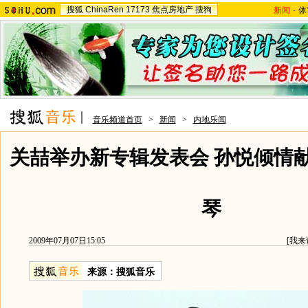
搜狐
ChinaRen
17173
焦点房地产
搜狗
新闻
-
体
音乐频道首页
>
新闻
>
内地乐闻
关喆举办新专辑发表会 孙悦倾情
琴
2009年07月07日15:05
[
我来
来源：
搜狐音乐