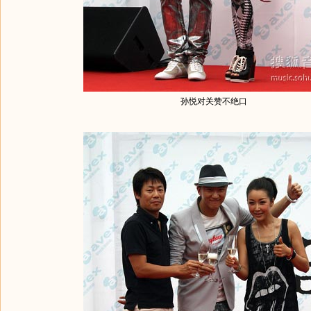
孙悦对关赞不绝口