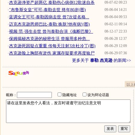
·
杰克逊净资产超两亿 泰勒伤心病倒12歌迷自杀
09-07-02 09:23
·
"布鲁斯女皇"可可-泰勒去世 终年80岁(图)
09-06-04 14:21
·
蓝调女王可可-泰勒因病去世 曾7次提名格...
09-06-04 09:53
·
迈克杰克逊恩师巴比-泰勒:换肤?他有病!(图)
09-02-11 09:14
·
视频:范·强生去世 曾与泰勒合演《魂断巴黎》
08-12-17 22:33
·
保姆揭秘杰克逊的秘密生活 曾服用多种危...
09-06-28 12:37
·
杰克逊死因疑点重重 传每天注射3次杜冷丁(图)
09-06-29 12:09
·
杰克逊脸上胸部有淤伤 家属存疑要求再度验尸
09-06-29 07:36
更多关于
泰勒 杰克逊
的新闻>>
以上
昵称：
隐藏地址
设为辩论话题