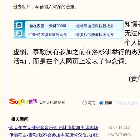
逊去世后，泰勒陷入深深的悲痛。
知情
无法
个人
虚弱。泰勒没有参加之前在洛杉矶举行的杰
活动，而是在个人网页上发表了悼念词。
(责
我的天职是搜索
网页
新闻
相关新闻
·
迈克尔杰克逊纪念音乐会 巴比泰勒将出席现场
09-07-14 15:14
·
伊丽莎白-泰勒:我不会参加杰克逊悼念仪式(图)
09-07-07 09:38