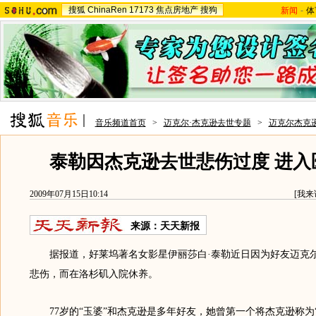
搜狐
ChinaRen
17173
焦点房地产
搜狗
新闻
-
体
音乐频道首页
>
迈克尔·杰克逊去世专题
>
迈克尔杰克
泰勒因杰克逊去世悲伤过度 进入
2009年07月15日10:14
[
我来
来源：
天天新报
据报道，好莱坞著名女影星伊丽莎白·泰勒近日因为好友迈克尔
悲伤，而在洛杉矶入院休养。
77岁的“玉婆”和杰克逊是多年好友，她曾第一个将杰克逊称为“