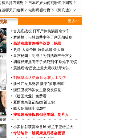
内裤男持刀索财？
日本艺妓为何期盼迎中国客？
春运哪天开始啊？
电影局强行撤下《阿凡达》？
更多>>
视频
台儿庄战役 日军尸体装满百余卡车
罗荣桓：与林彪共事等于判无期徒刑
高清在线看热播争议剧：
蜗居
史诗-大秦帝国
致命武器
金大班
皇宫秘闻：明成祖为何活剐三千宫女
声》
胡耀邦亲批高干子弟死刑:不杀难平民愤
震撼现场:历史上最大规模航母对决
刘德华承认结婚 暗示将人工受孕
潘长江女儿整容 潘阳"原形毕露"
病逝
浙江卫视28岁女主播突发病世
《建国大业》免费看
夏雨袁泉登记结婚 被证实
臧天朔面临牢狱20年
搜狐娱乐播报聘创意主编、制片人
曝光
小罗抽射获赛季首球 米兰平亚特兰大
专访纳什：姚明康复后将会更强