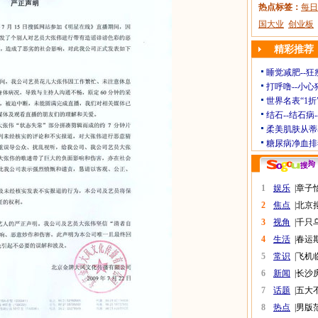
热点标签：
每日
国大业
创业板
精彩推荐
睡觉减肥--狂
打呼噜--小心
世界名表“1折
结石--结石病
柔美肌肤从蒂
糖尿病净血排
1
娱乐
|
章子
2
焦点
|
北京
3
视角
|
千只
4
生活
|
春运
5
常识
|
飞机
6
新闻
|
长沙
7
话题
|
五大
8
热点
|
男版