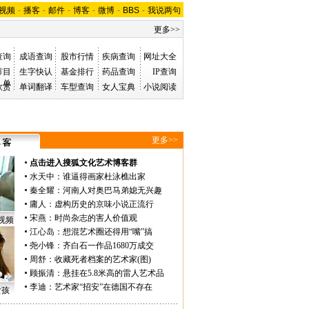
视频
-
播客
-
邮件
-
博客
-
微博
-
BBS
-
我说两句
更多>>
查询
成语查询
股市行情
疾病查询
网址大全
节目
生字快认
基金排行
药品查询
IP查询
单
欣赏
单词翻译
车型查询
女人宝典
小说阅读
更多>>
点击进入搜狐文化艺术博客群
水天中
：
谁逼得画家杜泳樵出家
秦全耀
：
河南人对奥巴马弟媳无兴趣
庸人
：
虚构历史的京味小说正流行
宋燕
：
时尚杂志的害人价值观
视频
江心岛
：
想混艺术圈还得用“嘴”搞
尧小锋
：
齐白石一作品1680万成交
周舒
：
收藏死者档案的艺术家(图)
顾振清
：
悬挂在5.8米高的雷人艺术品
李迪
：
艺术家“招安”在德国不存在
女孩