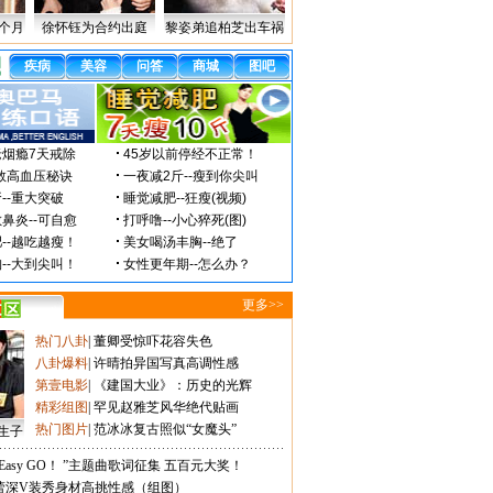
个月
徐怀钰为合约出庭
黎姿弟追柏芝出车祸
更多>>
热门八卦
|
董卿受惊吓花容失色
八卦爆料
|
许晴拍异国写真高调性感
第壹电影
|
《建国大业》：历史的光辉
精彩组图
|
罕见赵雅芝风华绝代贴画
热门图片
|
范冰冰复古照似“女魔头”
生子
Easy GO！ ”主题曲歌词征集 五百元大奖！
蕾深V装秀身材高挑性感（组图）