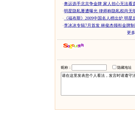
·
奥运选手北京争金牌 家人担心无法看直播
·
明星隐私屡遭曝光 律师称隐私权尚无
·
《福布斯》2009中国名人榜出炉 明星
·
李冰冰专辑7月首发 林俊杰领衔金牌
更
昵称：
隐藏地