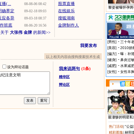
(...
股票直播
08-08-06 08:42
黎姿被曝怀孕两
明确界定
在线娱乐
09-02-18 09:03
反应各异
搜狐湖南
09-03-18 08:37
制作班底
金牌制作人
08-06-20 16:56
多关于
大张伟 金牌
的新闻>>
我要发布
以上相关内容由搜狗搜索技术生成
址
设为辩论话题
我来说两句
(1条)
精华区
辩论区
最凄惨的明星私
热门活动
|
“公益
精彩图集
|
林熙