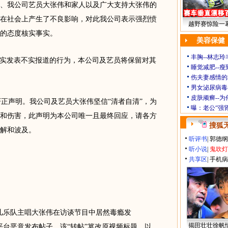
、我公司艺员大张伟和家人以及广大支持大张伟的
在社会上产生了不良影响，对此我公司表示强烈愤
越野赛惊险一幕
的态度核实事实。
美容保健
丰胸--林志
实发表不实报道的行为，本公司及艺员将保留对其
睡觉减肥--瘦
伤夫妻感情的
男女泌尿病毒
皮肤顽癣--
声明。我公司及艺员大张伟坚信“清者自清”，为
曝：老公“强
和伤害，此声明为本公司唯一且最终回应，请各方
搜狐
解和波及。
听评书
|
郭德纲
听小说
|
鬼吹灯
共享区
|
手机病
乐队主唱大张伟在访谈节目中居然毒瘾发
揭田壮壮徐帆
平台恶意发布帖子，该“转帖”篡改原视频标题、以