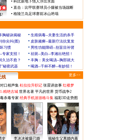
科比新地下情人浮出水面
直击：比甲联赛球员小腿被当场踹断
格陵兰岛足球赛前冰山坍塌
!
玲丰胸秘诀揭秘
生殖病毒--夫妻生活的杀手
到你尖叫(图)
皮肤顽癣--最新疗法抗复发
坏习惯
男性功能障碍--别盲目补肾
--专家支招！
祛斑--美白--李湘出绝招！
为何久治不愈？
丰胸：美女喝汤--胸部就大
肾”秘密武器
喝酒--千杯不醉--有妙招！
更多>>
无线
对口相声集
杜拉拉升职记
张震讲故事
红楼梦
1-精绝古城
世界名著
平凡的世界
货币战争2
毒杀毒专家
经典手机游游格斗集
福彩3D走势图
情史
李冰冰被爆已婚
揭秘生父离婚内幕