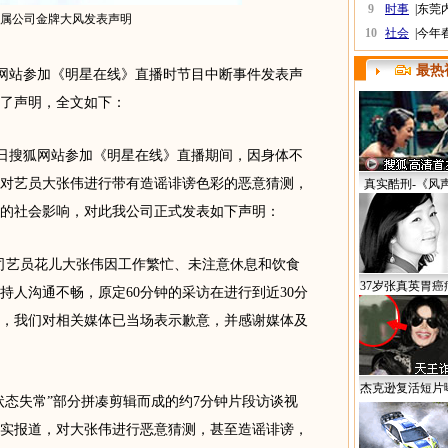
9
时事
|
东莞
属公司金牌大风发表声明
10
社会
|
今年
最热
网站参加《明星在线》直播时节目中断事件发表声
了声明，全文如下：
日搜狐网站参加《明星在线》直播期间，因身体不
对艺员大张伟进行带有造谣诽谤色彩的恶意猜测，
真实酷刑-《风
的社会影响，对此我公司正式发表如下声明：
公司艺员花儿大张伟因工作繁忙、未注意休息和饮食
37岁张真英胃癌
持人沟通不畅，原定60分钟的采访在进行到近30分
，我们对相关媒体已当场表示歉意，并感谢媒体及
杰克逊复活短片
状态失常”部分拼凑剪辑而成的约7分钟片段访谈视
实报道，对大张伟进行恶意猜测，甚至造谣诽谤，