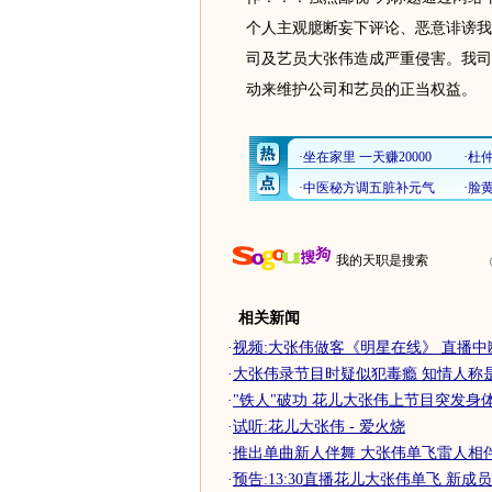
个人主观臆断妄下评论、恶意诽谤我
司及艺员大张伟造成严重侵害。我司
动来维护公司和艺员的正当权益。
我的天职是搜索
相关新闻
·
视频:大张伟做客《明星在线》 直播中
·
大张伟录节目时疑似犯毒瘾 知情人称是炒
·
"铁人"破功 花儿大张伟上节目突发身
·
试听:花儿大张伟 - 爱火烧
·
推出单曲新人伴舞 大张伟单飞雷人相伴
·
预告:13:30直播花儿大张伟单飞 新成