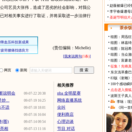
赵薇被爆已经
公司艺员大张伟，造成了恶劣的社会影响，对我公
李宇春爆遭母
已对相关事实进行了取证，并将采取进一步法律行
圣诞节明信片
茶余饭
组图：周迅狂
组图：林嘉绮
(责任编辑：Michelle)
组图：陈冠希
组图：当众激
[
我来说两句
(1条)
]
组图：富豪老
征集！先锋真
网页
新闻
东京浅草桑巴
83版《射雕
100个感动
相关推荐
点击进入搜狐
断说明会
nba 全明星赛
09-07-22 20:38
波斯王子真人
...
网络直播系统
09-07-19 16:25
李咏：现
体不适
尖叫
09-07-18 18:01
《同一首
便利商店
09-07-16 16:04
(图)
心理访谈
09-07-14 09:54
员亮相
节目 对话
09-07-13 11:16