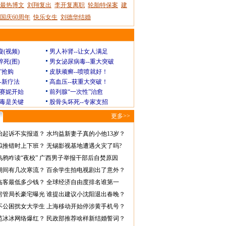
最热博文
刘翔复出
李开复离职
轮胎特保案
建
国庆60周年
快乐女生
刘德华结婚
瘦(视频)
男人补肾--让女人满足
猝死(图)
男女泌尿病毒--重大突破
”抢购
皮肤顽癣--喷喷就好！
--新疗法
高血压--获重大突破！
赛妮开始
前列腺“一次性”治愈
毒是关键
股骨头坏死--专家支招
更多>>
怡起诉不实报道？
水均益新妻子真的小他13岁？
拟推错时上下班？
无锡影视基地遭遇火灾了吗?
乌鸦咋读“夜校”
广西男子举报干部后自焚原因
期间有几次寒流？
百余学生拍电视剧出了意外？
临客最低多少钱？
全球经济自由度排名谁第一
房管局长豪宅曝光
谁提出建议小沈阳退出春晚？
不公困扰女大学生
上海移动开始停涉黄手机号？
范冰冰网络爆红？
民政部推荐啥样新结婚誓词？