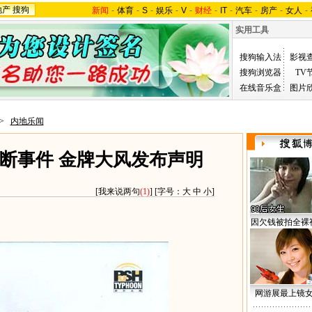
地产
搜狗
新闻
-
体育
-
S
-
娱乐
-
V
-
财经
-
IT
-
汽车
-
房产
-
女人
-
实用工具
搜狗输入法
影视
搜狗浏览器
TV
在线音乐盒
图片
>
内地乐闻
断事件 金牌大风发布声明
[
我来说两句
(1)
] [字号：
大
中
小
]
因欠钱被拍全裸
网游展最上镜