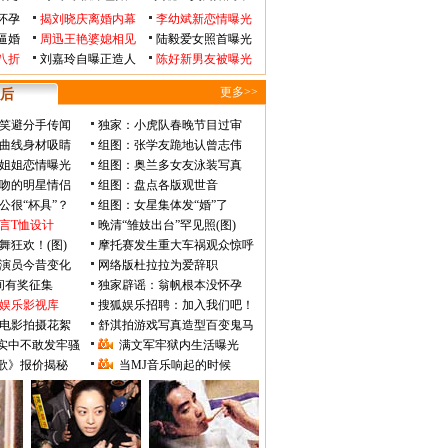
怀孕
揭刘晓庆离婚内幕
李幼斌新恋情曝光
逼婚
周迅王艳婆媳相见
陆毅爱女照首曝光
八折
刘嘉玲自曝正造人
陈好新男友被曝光
更多>>
后
笑避分手传闻
独家：小虎队春晚节目过审
曲线身材吸睛
组图：张学友跪地认曾志伟
姐姐恋情曝光
组图：奥兰多女友泳装写真
吻的明星情侣
组图：盘点各版观世音
公很“杯具”？
组图：女星集体发“婚”了
言T恤设计
晚清“雏妓出台”罕见照(图)
舞狂欢！(图)
摩托赛发生重大车祸观众惊呼
》演员今昔变化
网络版杜拉拉为爱辞职
瞬间有奖征集
独家辟谣：翁帆根本没怀孕
娱乐影视库
搜狐娱乐招聘：加入我们吧！
电影拍摄花絮
舒淇拍游戏写真造型百变鬼马
实中不敢发牢骚
满文军牢狱内生活曝光
歌》报价揭秘
当MJ音乐响起的时候