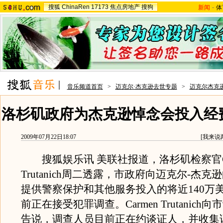
搜狐
ChinaRen
17173
焦点房地产
搜狗
新闻
-
体
音乐频道首页
>
迈克尔·杰克逊去世专题
>
迈克尔杰克
洛杉矶政府为杰克逊悼念会投入经
2009年07月22日18:07
[
我来说
搜狐娱乐讯 美联社报道，洛杉矶检察官Ca
Trutanich周二透露，市政府向迈克尔-杰
提供警察保护和其他服务投入的将近140万
前正在接受犯罪调查。Carmen Trutanich
告说，调查人员目前正在约谈证人，并收集