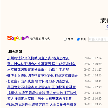
(
[
我的天职是搜索
网页
新闻
相关新闻
·
加州司法部介入协助调查迈克?杰克逊之死
09-07-16 12:04
·
警方以谋杀罪调查杰克逊死因 医生成怀疑对象
09-07-16 09:59
·
杰克逊死因调查困难重重 生前医生不愿配...
09-07-15 11:27
·
驻伊士兵虐囚调查指责英军逼囚犯跳杰克逊舞蹈
09-07-14 14:33
·
娈童案引出新线索 警方怀疑他杀调查杰克...
09-07-13 08:41
·
美国警方不排除杰克逊遭谋杀 正加快调查进度
09-07-12 02:49
·
视频:杰克逊死因调查逆转 警方侦查他杀可能性
09-07-11 13:31
·
警方将调查杰克逊用药史 灵柩安葬再度延期
09-07-11 10:35
·
视频:杰克逊医生遭警方调查 天王灵柩去向成谜
09-07-10 09:25