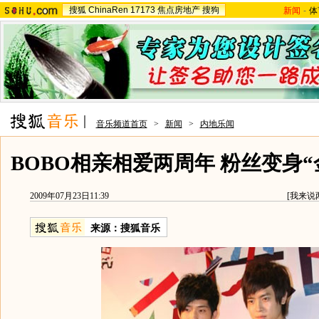
搜狐
ChinaRen
17173
焦点房地产
搜狗
新闻
-
体
音乐频道首页
>
新闻
>
内地乐闻
BOBO相亲相爱两周年 粉丝变身“
2009年07月23日11:39
[
我来说
来源：
搜狐音乐