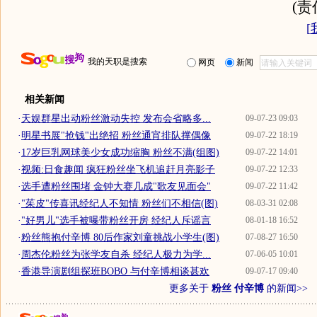
(
[
我的天职是搜索
网页
新闻
相关新闻
·
天娱群星出动粉丝激动失控 发布会省略多...
09-07-23 09:03
·
明星书展"抢钱"出绝招 粉丝通宵排队撑偶像
09-07-22 18:19
·
17岁巨乳网球美少女成功缩胸 粉丝不满(组图)
09-07-22 14:01
·
视频:日食趣闻 疯狂粉丝坐飞机追赶月亮影子
09-07-22 12:33
·
选手遭粉丝围堵 金钟大赛几成"歌友见面会"
09-07-22 11:42
·
"茱皮"传喜讯经纪人不知情 粉丝们不相信(图)
08-03-31 02:08
·
"好男儿"选手被曝带粉丝开房 经纪人斥谣言
08-01-18 16:52
·
粉丝熊抱付辛博 80后作家刘童挑战小学生(图)
07-08-27 16:50
·
周杰伦粉丝为张学友自杀 经纪人极力为学...
07-06-05 10:01
·
香港导演剧组探班BOBO 与付辛博相谈甚欢
09-07-17 09:40
更多关于
粉丝 付辛博
的新闻>>