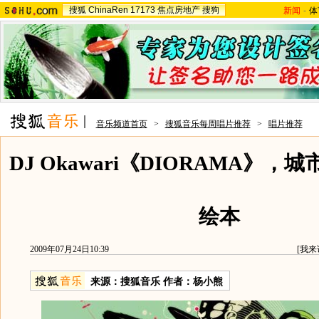
搜狐
ChinaRen
17173
焦点房地产
搜狗
新闻
-
体
音乐频道首页
>
搜狐音乐每周唱片推荐
>
唱片推荐
DJ Okawari《DIORAMA》
绘本
2009年07月24日10:39
[
我来
来源：
搜狐音乐
作者：杨小熊