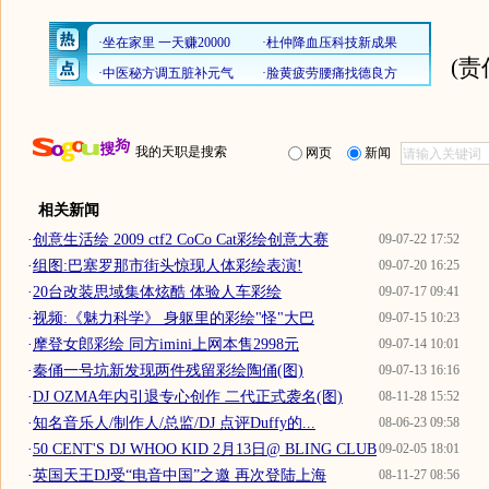
(
我的天职是搜索
网页
新闻
相关新闻
·
创意生活绘 2009 ctf2 CoCo Cat彩绘创意大赛
09-07-22 17:52
·
组图:巴塞罗那市街头惊现人体彩绘表演!
09-07-20 16:25
·
20台改装思域集体炫酷 体验人车彩绘
09-07-17 09:41
·
视频:《魅力科学》 身躯里的彩绘"怪"大巴
09-07-15 10:23
·
摩登女郎彩绘 同方imini上网本售2998元
09-07-14 10:01
·
秦俑一号坑新发现两件残留彩绘陶俑(图)
09-07-13 16:16
·
DJ OZMA年内引退专心创作 二代正式袭名(图)
08-11-28 15:52
·
知名音乐人/制作人/总监/DJ 点评Duffy的...
08-06-23 09:58
·
50 CENT'S DJ WHOO KID 2月13日@ BLING CLUB
09-02-05 18:01
·
英国天王DJ受“电音中国”之邀 再次登陆上海
08-11-27 08:56