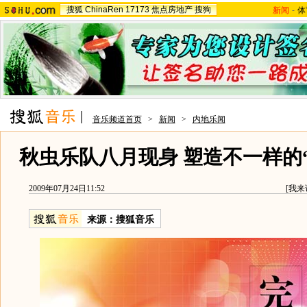
搜狐
ChinaRen
17173
焦点房地产
搜狗
新闻
-
体
音乐频道首页
>
新闻
>
内地乐闻
秋虫乐队八月现身 塑造不一样的
2009年07月24日11:52
[
我来
来源：
搜狐音乐