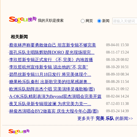
我的天职是搜索
网页
新闻
相关新闻
·
蔡依林声称要勇敢做自己 坦言新专辑不够完美
09-04-01 15:50
·
面孔乐队主唱陈辉助阵DORO 星光现场现完...
08-11-17 15:24
·
李玖哲新专辑正式发行 《不,完美》内地首播
08-10-28 08:02
·
李玖哲杭州宣传新专辑 说出他的"不,完美"
08-10-20 16:51
·
碧昂丝新专辑11月18日发行 将完美体现个...
08-09-10 08:34
·
糖果枪乐队秦彤 出新歌完美的结尾感谢奥...
08-08-26 11:54
·
欧洲乐队助阵吉杰个唱 完美演绎灵魂歌喉(图)
08-03-21 09:12
·
A-OK乐队精彩表演为Beyond双杰演唱会完美开篇
08-02-04 14:24
·
夜叉乐队录新专辑现波澜 为求完美力克一...
07-12-03 11:38
·
林俊杰演唱会BY2做嘉宾 庆生大报今年心愿(图)
09-03-24 14:39
更多关于
完美 乐队
的新闻>>