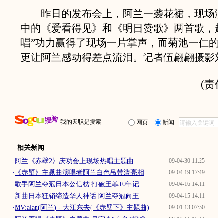
昨日的发布会上，阿兰一袭花裙，现场
中的《爱看得见》和《明日赞歌》两首歌，
唱”功力赢得了现场一片掌声，而菊池一仁
更让阿兰感动得差点流泪。记者伍翩翩摄影
(
我的天职是搜索
网页
新闻
相关新闻
·
阿兰《赤壁2》庆功会上现场热唱主题曲
09-04-30 11:25
·
《赤壁》主题曲演唱者阿兰白色吊带装亮相
09-04-19 17:49
·
歌手阿兰夺冠日本公信榜 打破王菲10年记...
09-04-16 14:11
·
新曲日本狂销缔造华人神话 阿兰夺冠向王...
09-04-15 14:11
·
MV:alan(阿兰) - 大江东去(《赤壁下》主题曲)
09-01-13 07:50