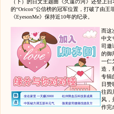
（下）的日文主题曲《久遠の河》还登上日
的“Oricon”公信榜的冠军位置，打破了由王
《EyesonMe》保持近10年的纪录。
而这
中文
司邀
的御
一仁
造，
专辑
日赞
往四
风，
作完