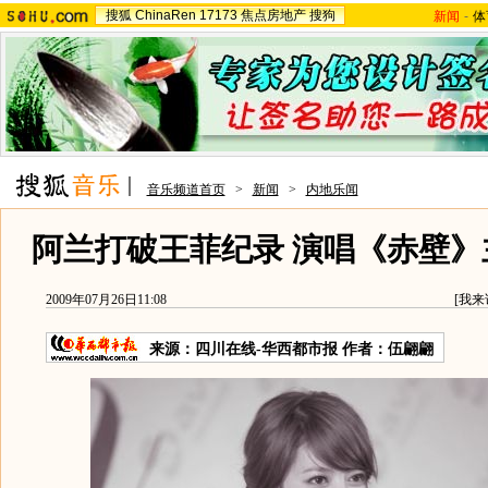
搜狐
ChinaRen
17173
焦点房地产
搜狗
新闻
-
体
音乐频道首页
>
新闻
>
内地乐闻
阿兰打破王菲纪录 演唱《赤壁》
2009年07月26日11:08
[
我来
来源：
四川在线-华西都市报
作者：伍翩翩