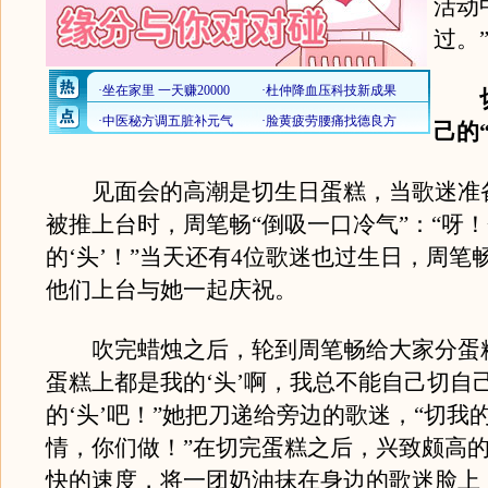
活动
过。
切
己的
见面会的高潮是切生日蛋糕，当歌迷准
被推上台时，周笔畅“倒吸一口冷气”：“呀
的‘头’！”当天还有4位歌迷也过生日，周笔
他们上台与她一起庆祝。
吹完蜡烛之后，轮到周笔畅给大家分蛋糕
蛋糕上都是我的‘头’啊，我总不能自己切自
的‘头’吧！”她把刀递给旁边的歌迷，“切我的
情，你们做！”在切完蛋糕之后，兴致颇高
快的速度，将一团奶油抹在身边的歌迷脸上