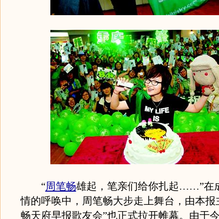
“
周笔畅
雄起，笔亲们给你扎起……”在成
情的呼唤中，周笔畅大步走上舞台，由本报
畅天府早报歌友会”也正式拉开帷幕。由于今