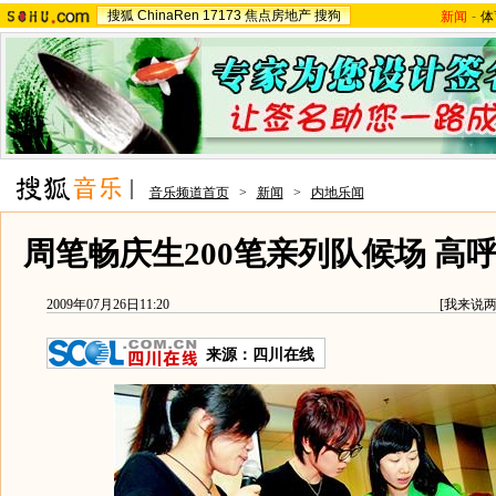
搜狐
ChinaRen
17173
焦点房地产
搜狗
新闻
-
体
音乐频道首页
>
新闻
>
内地乐闻
周笔畅庆生200笔亲列队候场 高
2009年07月26日11:20
[
我来说
来源：
四川在线