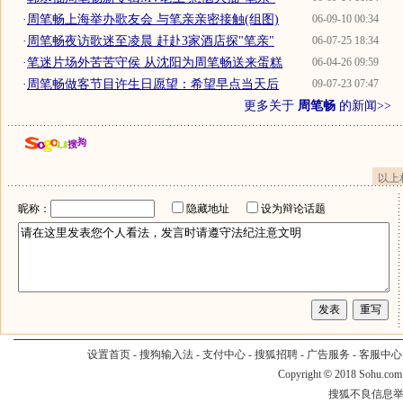
·
周笔畅上海举办歌友会 与笔亲亲密接触(组图)
06-09-10 00:34
·
周笔畅夜访歌迷至凌晨 赶赴3家酒店探"笔亲"
06-07-25 18:34
·
笔迷片场外苦苦守侯 从沈阳为周笔畅送来蛋糕
06-04-26 09:59
·
周笔畅做客节目许生日愿望：希望早点当天后
09-07-23 07:47
更多关于
周笔畅
的新闻>>
以上
昵称：
隐藏地址
设为辩论话题
设置首页
-
搜狗输入法
-
支付中心
-
搜狐招聘
-
广告服务
-
客服中心
Copyright
©
2018 Sohu.com
搜狐不良信息