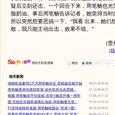
疑后立刻还击。一个回合下来，周笔畅也光荣
脸奶油。事后周笔畅告诉记者，她觉得当时
所以突然想要恶搞一下。“我看 出来，她们
敢，我只能主动出击，效果不错。”
(
[
我
我的天职是搜索
网页
新闻
相关新闻
·
湖南歌迷豪用2万为周笔畅庆生 蛋糕烟花都不缺
08-07-28 09:49
·
周笔畅香港包揽四奖项 绿色笔亲当选震撼...
07-10-08 08:52
·
视频:周笔畅亲手切蛋糕 恭贺V频道开播一周年
07-08-24 17:22
·
图:无线音乐颁奖盛典红地毯-周笔畅看见笔...
07-01-14 19:54
·
打篮球搞怪扮鬼脸 周笔畅校园会"笔亲"(图)
06-10-24 09:43
·
韩寒批周笔畅新专辑MV老土 惹恼大批"笔亲"
06-09-14 11:14