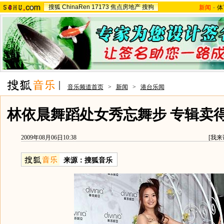
搜狐
ChinaRen
17173
焦点房地产
搜狗
新闻
-
体
音乐频道首页
>
新闻
>
港台乐闻
林依晨舞蹈处女秀忘舞步 专辑卖
2009年08月06日10:38
[
我来
来源：
搜狐音乐