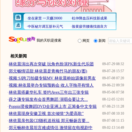
我的天职是搜索
网页
新闻
相关新闻
·
林依晨演出再次突破 玩角色扮演PK新生代乐团
09-07-29 08:32
·
郑元畅情话甜:林依晨是青梅竹马的朋友(图)
09-07-28 15:57
·
视频:SJ跨刀拍摄专辑MV 林依晨称始源像前男友
09-07-08 07:20
·
视频:林依晨举办专辑预购会 收人字拖寻有情人
09-06-22 09:59
·
林依晨搭豪华礼车 签约Avex三年出三张专辑
09-05-06 07:58
·
薛之谦专辑发布会首秀舞蹈 演唱会要让大...
08-12-05 12:01
·
Poppin贤俊舞蹈DVD全亚洲上市 正筹备中文专辑
07-08-23 11:28
·
林依晨现身安徽卫视 首次倾情“为爱高歌”
09-07-08 10:10
·
林依晨亲包装CD随机送祝福 郑元畅扬言要...
09-07-08 11:15
·
郑元畅林依晨坦言难成情侣 激情留在电视剧中
09-02-13 14:49