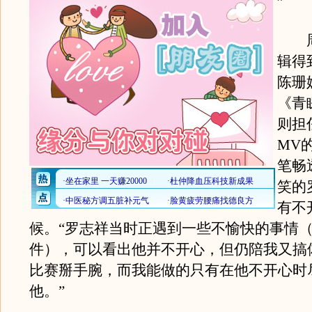
”
周
辑得
陈珊
《青
则担
MV
笔畅
笑的
有不
候。“罗志祥当时正遇到一些不愉快的事情
件），可以看出他并不开心，但仍陪我又搞
比赛掰手腕，而我能做的只有在他不开心时
他。”