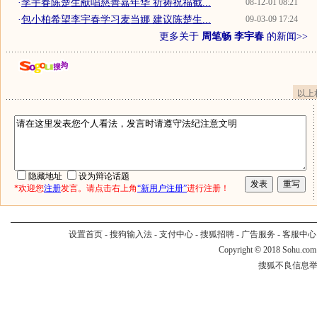
·
李宇春陈楚生献唱慈善嘉年华 祈祷祝福截...
08-12-01 08:21
·
包小柏希望李宇春学习麦当娜 建议陈楚生...
09-03-09 17:24
更多关于
周笔畅 李宇春
的新闻>>
以上
隐藏地址
设为辩论话题
*欢迎您
注册
发言。请点击右上角
“新用户注册”
进行注册！
设置首页
-
搜狗输入法
-
支付中心
-
搜狐招聘
-
广告服务
-
客服中心
Copyright
©
2018 Sohu.com
搜狐不良信息