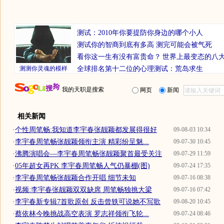
测试：2010年你要提防你身边的哪个小人
测试你的智商到底有多高 测完可能会被气死
看你这一生有没有富贵命？
世界上最变态的八
测测你灵魂的模样
全球排名第十二位的心理测试：荒岛求生
我的天职是搜索
网页
新闻
相关新闻
·
个性周笔畅:我知道李宇春张靓颖都发展得很好
09-08-03 10:34
·
李宇春周笔畅张靓颖领衔主演 精彩纷呈魅...
09-07-30 10:45
·
沸腾演唱会—李宇春周笔畅张靓颖聚首最受关注
09-07-29 11:59
·
05年超女再PK 李宇春周笔畅人气仍暴棚(图)
09-07-24 17:35
·
李宇春周笔畅张靓颖合作开唱 细节未知
09-07-16 08:38
·
视频:李宇春张靓颖双双缺席 周笔畅独挑大梁
09-07-16 07:42
·
李宇春新专辑7首歌原创 反击曾轶可说她不写歌
09-08-20 10:45
·
蔡依林今晚挑战高空表演 罗志祥领衔飞轮...
09-07-24 08:46