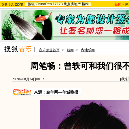
搜狐
ChinaRen
17173
焦点房地产
搜狗
新闻
-
体
音乐频道首页
>
新闻
>
内地乐闻
周笔畅：曾轶可和我们很
2009年08月24日08:32
[
我来
来源：
金羊网—羊城晚报