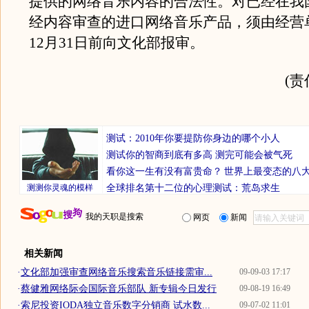
提供的网络音乐内容的合法性。对已经在我
经内容审查的进口网络音乐产品，须由经营单
12月31日前向文化部报审。
(
测试：2010年你要提防你身边的哪个小人
测试你的智商到底有多高 测完可能会被气死
看你这一生有没有富贵命？
世界上最变态的八
测测你灵魂的模样
全球排名第十二位的心理测试：荒岛求生
我的天职是搜索
网页
新闻
相关新闻
·
文化部加强审查网络音乐搜索音乐链接需审...
09-09-03 17:17
·
蔡健雅网络际会国际音乐部队 新专辑今日发行
09-08-19 16:49
·
索尼投资IODA独立音乐数字分销商 试水数...
09-07-02 11:01