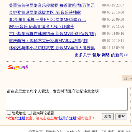
·
美重审首例网络音乐侵权案 每首歌赔偿8万美元
09-06-19 22:07
·
金钟奖首设网络选拔赛区 A8音乐获独家
09-05-25 16:00
·
3G金属音乐机 三星EVDO网络M609降百元
09-05-20 09:30
·
网络+音乐 诺基亚抛出无线互联噱头
09-04-30 11:06
·
古巨基笑言将在韩国结婚 新歌MV耗资7位数(图)
09-09-01 09:16
·
重庆商报：揭秘杰克逊经典MV幕后故事(图)
09-07-05 10:11
·
林俊杰与李小龙切磋武艺 新歌MV导演大牌云集
08-11-18 09:26
更多关于
音乐 网络
的新闻>>
以上
隐藏地址
设为辩论话题
*欢迎您
注册
发言。请点击右上角
“新用户注册”
进行注册！