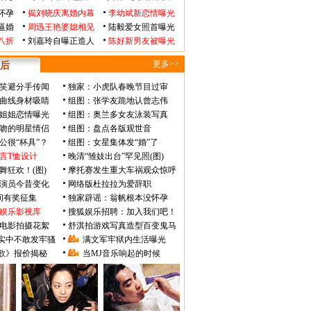
怀孕
揭刘晓庆离婚内幕
李幼斌新恋情曝光
逼婚
周迅王艳婆媳相见
陆毅爱女照首曝光
八折
刘嘉玲自曝正造人
陈好新男友被曝光
更多>>
后
笑避分手传闻
独家：小虎队春晚节目过审
曲线身材吸睛
组图：张学友跪地认曾志伟
姐姐恋情曝光
组图：奥兰多女友泳装写真
吻的明星情侣
组图：盘点各版观世音
公很“杯具”？
组图：女星集体发“婚”了
言T恤设计
晚清“雏妓出台”罕见照(图)
舞狂欢！(图)
摩托赛发生重大车祸观众惊呼
》演员今昔变化
网络版杜拉拉为爱辞职
瞬间有奖征集
独家辟谣：翁帆根本没怀孕
娱乐影视库
搜狐娱乐招聘：加入我们吧！
电影拍摄花絮
舒淇拍游戏写真造型百变鬼马
实中不敢发牢骚
满文军牢狱内生活曝光
歌》报价揭秘
当MJ音乐响起的时候