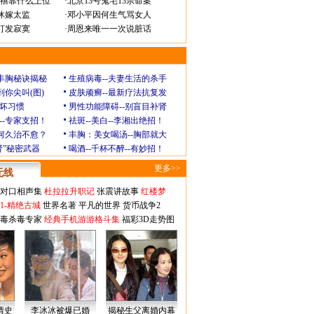
禧靠什么上位
·
北京13号鬼宅13宗命案
休嫁太监
·
邓小平因何生气骂女人
打发寂寞
·
周恩来唯一一次说脏话
玲丰胸秘诀揭秘
生殖病毒--夫妻生活的杀手
到你尖叫(图)
皮肤顽癣--最新疗法抗复发
坏习惯
男性功能障碍--别盲目补肾
--专家支招！
祛斑--美白--李湘出绝招！
为何久治不愈？
丰胸：美女喝汤--胸部就大
肾”秘密武器
喝酒--千杯不醉--有妙招！
更多>>
无线
对口相声集
杜拉拉升职记
张震讲故事
红楼梦
1-精绝古城
世界名著
平凡的世界
货币战争2
毒杀毒专家
经典手机游游格斗集
福彩3D走势图
情史
李冰冰被爆已婚
揭秘生父离婚内幕