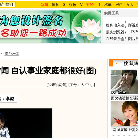
地产
搜狗
新闻
-
体育
-
S
-
娱乐
-
V
-
财经
-
IT
-
汽车
-
房产
-
女人
-
实用工具
搜狗输入法
影视
搜狗浏览器
TV
在线音乐盒
图片
>
港台乐闻
闻 自认事业家庭都很好(图)
[
我来说两句
] [字号：
大
中
小
]
因欠钱被拍全裸
者：李懿
网游展最上镜