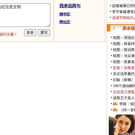
我来说两句
赵薇被爆已经
李宇春爆遭母
精华区
圣诞节明信片
辩论区
茶余饭
进行注册！
组图：周迅狂
组图：林嘉绮
组图：陈冠希
组图：当众激
组图：富豪老
征集！先锋真
东京浅草桑巴
83版《射雕
100个感动
点击进入搜狐
波斯王子真人
李咏：现
《同一首