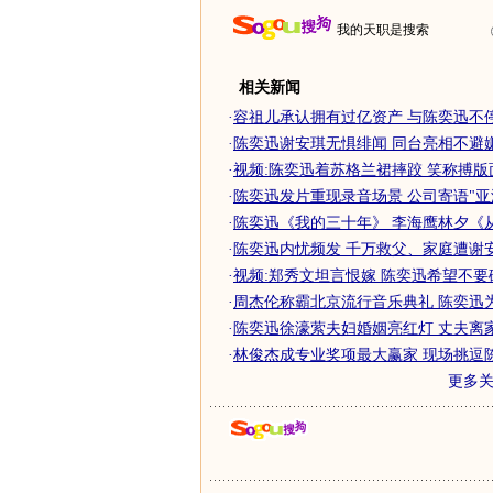
我的天职是搜索
相关新闻
·
容祖儿承认拥有过亿资产 与陈奕迅不停逗
·
陈奕迅谢安琪无惧绯闻 同台亮相不避嫌
·
视频:陈奕迅着苏格兰裙摔跤 笑称搏版
·
陈奕迅发片重现录音场景 公司寄语"亚
·
陈奕迅《我的三十年》 李海鹰林夕《从何
·
陈奕迅内忧频发 千万救父、家庭遭谢
·
视频:郑秀文坦言恨嫁 陈奕迅希望不要
·
周杰伦称霸北京流行音乐典礼 陈奕迅为
·
陈奕迅徐濠萦夫妇婚姻亮红灯 丈夫离
·
林俊杰成专业奖项最大赢家 现场挑逗陈奕
更多