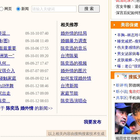
·
高清纪录片
|
慈
·
宫女辛酸：退
网页
新闻
·
深宫后妃如何
相关推荐
美容保健
...
婚外情的结局
09-10-10 07:40
丰胸--林志
(图)
婚姻暴力调查
09-10-08 11:49
睡觉减肥--瘦
伤夫妻感情的
面最重要
陈奕迅的音乐
09-10-06 17:55
男女泌尿病毒
洲第一"
台湾陈菊
09-10-01 09:20
皮肤顽癣--
...
陈奕迅的视频
09-09-27 17:47
曝：老公“强
安琪介入
婚外情的图片
09-07-07 09:07
搜狐
碰触家庭
如何发现婚外情
08-09-09 02:14
听评书
|
郭德纲
JJ伴舞
台湾新闻
09-01-12 08:46
听小说
|
鬼吹灯
家出走
家庭节能
09-09-17 09:09
共享区
|
手机病
...
陈奕迅演唱会
09-01-12 08:03
关于
陈奕迅 婚外情
的新闻>>
我要发布
以上相关内容由搜狗搜索技术生成
揭田壮壮徐帆