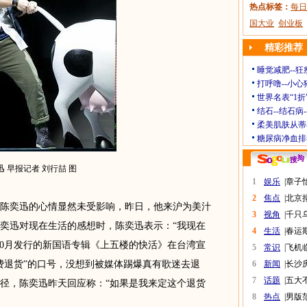
热点标签：
每日
国大业
创业板
精彩推荐
睡觉减肥--狂
打呼噜--小心
世界名表“1折
结石--结石病
柔美肌肤从蒂
糖尿病净血排
迅 早报记者 刘行喆 图
1
娱乐
|
章子
2
焦点
|
北京
奕迅的心情显然未受影响，昨日，他来沪为美汁
3
视角
|
千只
奕迅对现在生活的感想时，陈奕迅表示：“我现在
4
生活
|
春运
10月发行的新国语专辑《上五楼的快活》在台湾宣
5
常识
|
飞机
费退货”的口号，没想到被媒体踢爆真有歌迷去退
6
新闻
|
长沙
7
话题
|
五大
径，陈奕迅昨天回应称：“如果是我来定这个退货
8
热点
|
男版