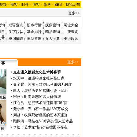
视频
-
播客
-
邮件
-
博客
-
微博
-
BBS
-
我说两句
更多>>
查询
成语查询
股市行情
疾病查询
网址大全
节目
生字快认
基金排行
药品查询
IP查询
单
欣赏
单词翻译
车型查询
女人宝典
小说阅读
更多>>
点击进入搜狐文化艺术博客群
水天中
：
谁逼得画家杜泳樵出家
秦全耀
：
河南人对奥巴马弟媳无兴趣
庸人
：
虚构历史的京味小说正流行
宋燕
：
时尚杂志的害人价值观
视频
江心岛
：
想混艺术圈还得用“嘴”搞
尧小锋
：
齐白石一作品1680万成交
周舒
：
收藏死者档案的艺术家(图)
顾振清
：
悬挂在5.8米高的雷人艺术品
李迪
：
艺术家“招安”在德国不存在
女孩