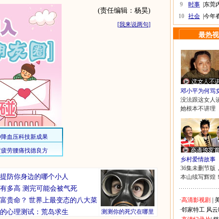
9
时事
|
东莞
(责任编辑：杨昊)
10
社会
|
今年
[
我来说两句
]
最热视
邓小平为何骂
没法跟这女人
她根本不讲理
乡村爱情故事
36集未删节版
你要提防你身边的哪个小人
本山续写辉煌
有多高 测完可能会被气死
富贵命？
世界上最变态的八大菜
·
高清影视剧
|
美
·
邻家特工
风云
的心理测试：荒岛求生
测测你的死穴在哪里