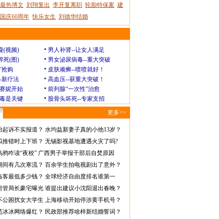
最热博文
刘翔复出
李开复离职
轮胎特保案
建
国庆60周年
快乐女生
刘德华结婚
瘦(视频)
男人补肾--让女人满足
猝死(图)
男女泌尿病毒--重大突破
”抢购
皮肤顽癣--喷喷就好！
--新疗法
高血压--获重大突破！
赛妮开始
前列腺“一次性”治愈
毒是关键
股骨头坏死--专家支招
更多>>
怡起诉不实报道？
水均益新妻子真的小他13岁？
拟推错时上下班？
无锡影视基地遭遇火灾了吗?
乌鸦咋读“夜校”
广西男子举报干部后自焚原因
期间有几次寒流？
百余学生拍电视剧出了意外？
临客最低多少钱？
全球经济自由度排名谁第一
房管局长豪宅曝光
谁提出建议小沈阳退出春晚？
不公困扰女大学生
上海移动开始停涉黄手机号？
范冰冰网络爆红？
民政部推荐啥样新结婚誓词？