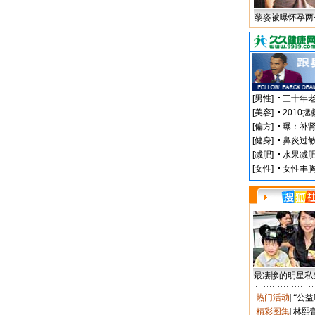
黎姿被曝怀孕两
最凄惨的明星私
热门活动
|
“公益
精彩图集
|
林熙