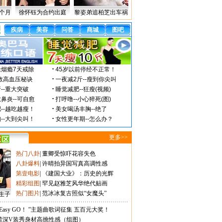
个月
徐怀钰为合约出庭
黎姿弟追柏芝出车祸
更多>>
热门八卦
|
董卿受惊吓花容失色
八卦爆料
|
许晴拍异国写真高调性感
第壹电影
|
《建国大业》：历史的光辉
精彩组图
|
罕见赵雅芝风华绝代贴画
热门图片
|
范冰冰复古照似“女魔头”
生子
Easy GO！ ”主题曲歌词征集 五百元大奖！
蕾深V装秀身材高挑性感（组图）