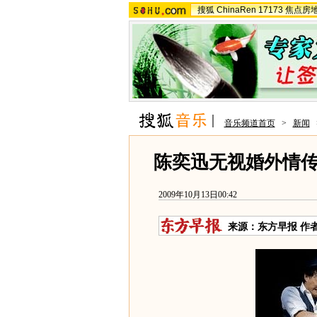
搜狐
ChinaRen
17173
焦点房
音乐频道首页
>
新闻
陈奕迅无视婚外情传
2009年10月13日00:42
来源：
东方早报
作