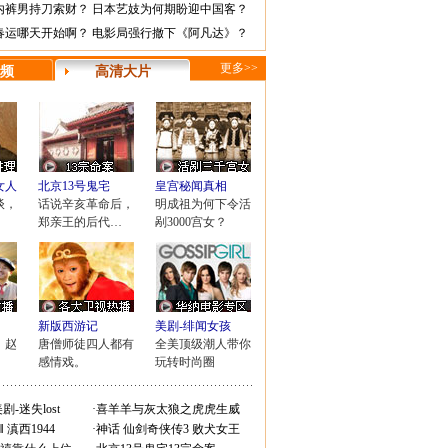
内裤男持刀索财？
日本艺妓为何期盼迎中国客？
春运哪天开始啊？
电影局强行撤下《阿凡达》？
更多>>
频
高清大片
女人
北京13号鬼宅
皇宫秘闻真相
谈，
话说辛亥革命后，
明成祖为何下令活
郑亲王的后代…
剐3000宫女？
新版西游记
美剧-绯闻女孩
，赵
唐僧师徒四人都有
全美顶级潮人带你
！
感情戏。
玩转时尚圈
剧-迷失lost
·
喜羊羊与灰太狼之虎虎生威
Ⅱ
滇西1944
·
神话
仙剑奇侠传3
败犬女王