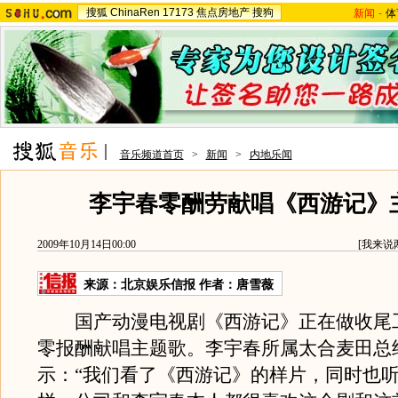
搜狐
ChinaRen
17173
焦点房地产
搜狗
新闻
-
体
音乐频道首页
>
新闻
>
内地乐闻
李宇春零酬劳献唱《西游记》
2009年10月14日00:00
[
我来说
来源：
北京娱乐信报
作者：唐雪薇
国产动漫电视剧《西游记》正在做收尾
零报酬献唱主题歌。李宇春所属太合麦田总
示：“我们看了《西游记》的样片，同时也