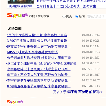
看你这一生有没有富贵命？
世界上最变态的八
测测你灵魂的模样
全球排名第十二位的心理测试：荒岛求生
我的天职是搜索
网页
新闻
相关新闻
·
"民间十大喜悦人物"出炉 李宇春榜上有名
09-10-13 15:14
·
3.59亿巨奖遭人恶搞 曾以死相逼李宇春隆...
09-10-13 09:28
·
纵贯线李宇春携09超女 南宁民歌节唱响激...
09-10-12 14:14
·
MISS Q独家点评李宇春处女彩妆秀
09-10-10 18:23
·
朱子岩单曲红歌榜夺冠 赶超韩红力压李宇春
09-10-10 15:53
·
巫启贤要为张纪中版《西游记》写重金属主题歌
08-08-28 10:51
·
李宇春助阵《十全九美》 演唱主题歌《梨...
08-07-07 13:52
·
李宇春：不介意人气下滑 不评价何洁陈楚...
09-05-16 16:17
·
李宇春陈楚生献唱慈善嘉年华 祈祷祝福截...
08-12-01 09:57
·
09湖南卫视春晚节目单曝光 李宇春黄晓明...
09-01-16 17:13
更多关于
李宇春 西游记
的新闻>>