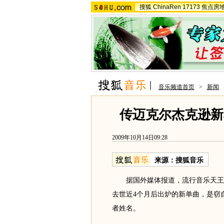
搜狐
ChinaRen
17173
焦点房
音乐频道首页
>
新闻
传迈克尔杰克逊新
2009年10月14日09:28
来源：
搜狐音乐
据国外媒体报道，流行音乐天王
去世近4个月后出炉的新单曲，是窃
者姓名。