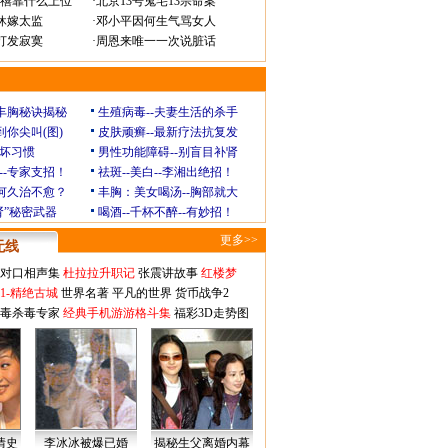
禧靠什么上位
·
北京13号鬼宅13宗命案
休嫁太监
·
邓小平因何生气骂女人
打发寂寞
·
周恩来唯一一次说脏话
玲丰胸秘诀揭秘
生殖病毒--夫妻生活的杀手
到你尖叫(图)
皮肤顽癣--最新疗法抗复发
坏习惯
男性功能障碍--别盲目补肾
--专家支招！
祛斑--美白--李湘出绝招！
为何久治不愈？
丰胸：美女喝汤--胸部就大
肾”秘密武器
喝酒--千杯不醉--有妙招！
更多>>
无线
对口相声集
杜拉拉升职记
张震讲故事
红楼梦
1-精绝古城
世界名著
平凡的世界
货币战争2
毒杀毒专家
经典手机游游格斗集
福彩3D走势图
情史
李冰冰被爆已婚
揭秘生父离婚内幕