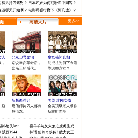
内裤男持刀索财？
日本艺妓为何期盼迎中国客？
春运哪天开始啊？
电影局强行撤下《阿凡达》？
更多>>
频
高清大片
女人
北京13号鬼宅
皇宫秘闻真相
谈，
话说辛亥革命后，
明成祖为何下令活
郑亲王的后代…
剐3000宫女？
新版西游记
美剧-绯闻女孩
，赵
唐僧师徒四人都有
全美顶级潮人带你
！
感情戏。
玩转时尚圈
剧-迷失lost
·
喜羊羊与灰太狼之虎虎生威
Ⅱ
滇西1944
·
神话
仙剑奇侠传3
败犬女王