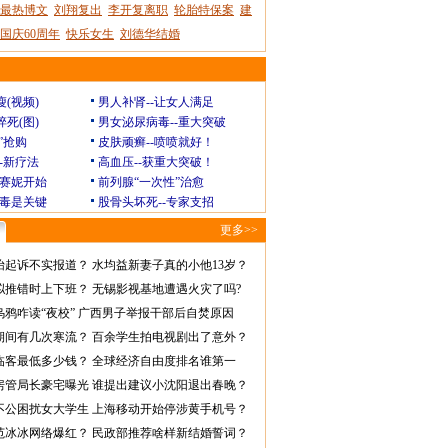
最热博文
刘翔复出
李开复离职
轮胎特保案
建
国庆60周年
快乐女生
刘德华结婚
瘦(视频)
男人补肾--让女人满足
猝死(图)
男女泌尿病毒--重大突破
”抢购
皮肤顽癣--喷喷就好！
--新疗法
高血压--获重大突破！
赛妮开始
前列腺“一次性”治愈
毒是关键
股骨头坏死--专家支招
更多>>
怡起诉不实报道？
水均益新妻子真的小他13岁？
拟推错时上下班？
无锡影视基地遭遇火灾了吗?
乌鸦咋读“夜校”
广西男子举报干部后自焚原因
期间有几次寒流？
百余学生拍电视剧出了意外？
临客最低多少钱？
全球经济自由度排名谁第一
房管局长豪宅曝光
谁提出建议小沈阳退出春晚？
不公困扰女大学生
上海移动开始停涉黄手机号？
范冰冰网络爆红？
民政部推荐啥样新结婚誓词？