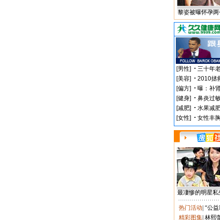
黎姿被曝怀孕两
最凄惨的明星私
热门活动
|
“公益
精彩图集
|
林熙