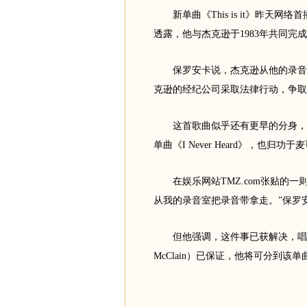
新单曲《This is it》昨天网络
透露，他与杰克逊于1983年共同
保罗安卡说，杰克逊从他的录音室
克逊的经纪公司采取法律行动，争取
这首歌曲似乎还有更早的分身，就是波
单曲《I Never Heard》，也归
在娱乐网站TMZ.com张贴的一
从我的录音室把录音带拿走。”保罗安
但他强调，这件事已获解决，唱片制
McClain）已保证，他将可分到该