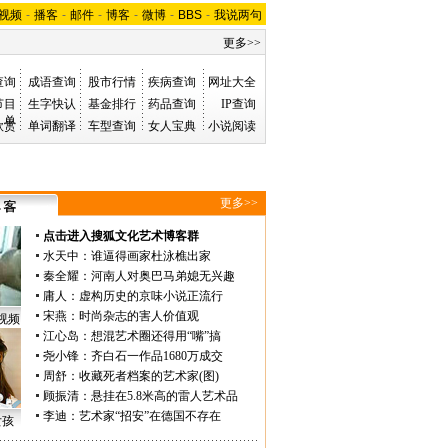
视频
-
播客
-
邮件
-
博客
-
微博
-
BBS
-
我说两句
更多>>
查询
成语查询
股市行情
疾病查询
网址大全
节目
生字快认
基金排行
药品查询
IP查询
单
欣赏
单词翻译
车型查询
女人宝典
小说阅读
更多>>
点击进入搜狐文化艺术博客群
水天中
：
谁逼得画家杜泳樵出家
秦全耀
：
河南人对奥巴马弟媳无兴趣
庸人
：
虚构历史的京味小说正流行
宋燕
：
时尚杂志的害人价值观
视频
江心岛
：
想混艺术圈还得用“嘴”搞
尧小锋
：
齐白石一作品1680万成交
周舒
：
收藏死者档案的艺术家(图)
顾振清
：
悬挂在5.8米高的雷人艺术品
李迪
：
艺术家“招安”在德国不存在
女孩