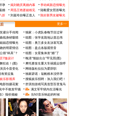
怀孕
揭刘晓庆离婚内幕
李幼斌新恋情曝光
逼婚
周迅王艳婆媳相见
陆毅爱女照首曝光
八折
刘嘉玲自曝正造人
陈好新男友被曝光
更多>>
后
笑避分手传闻
独家：小虎队春晚节目过审
曲线身材吸睛
组图：张学友跪地认曾志伟
姐姐恋情曝光
组图：奥兰多女友泳装写真
吻的明星情侣
组图：盘点各版观世音
公很“杯具”？
组图：女星集体发“婚”了
言T恤设计
晚清“雏妓出台”罕见照(图)
舞狂欢！(图)
摩托赛发生重大车祸观众惊呼
》演员今昔变化
网络版杜拉拉为爱辞职
瞬间有奖征集
独家辟谣：翁帆根本没怀孕
娱乐影视库
搜狐娱乐招聘：加入我们吧！
电影拍摄花絮
舒淇拍游戏写真造型百变鬼马
实中不敢发牢骚
满文军牢狱内生活曝光
歌》报价揭秘
当MJ音乐响起的时候