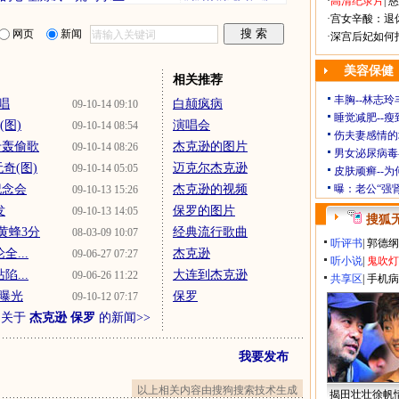
·
高清纪录片
|
慈
·
宫女辛酸：退
网页
新闻
·
深宫后妃如何
美容保健
相关推荐
丰胸--林志
唱
白颠疯病
09-10-14 09:10
睡觉减肥--瘦
(图)
演唱会
09-10-14 08:54
伤夫妻感情的
卡轰偷歌
杰克逊的图片
09-10-14 08:26
男女泌尿病毒
奇(图)
迈克尔杰克逊
09-10-14 05:05
皮肤顽癣--
纪念会
杰克逊的视频
曝：老公“强
09-10-13 15:26
发
保罗的图片
09-10-13 14:05
搜狐
黄蜂3分
经典流行歌曲
08-03-09 10:07
听评书
|
郭德纲
...
杰克逊
09-06-27 07:27
听小说
|
鬼吹灯
...
大连到杰克逊
09-06-26 11:22
共享区
|
手机病
先曝光
保罗
09-10-12 07:17
多关于
杰克逊 保罗
的新闻>>
我要发布
以上相关内容由搜狗搜索技术生成
揭田壮壮徐帆