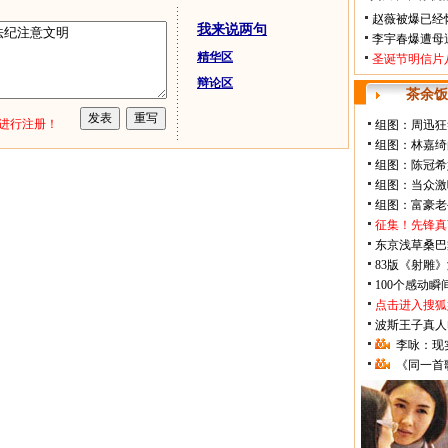
赵薇被爆已经
我来说两句
李宇春爆遭母
精华区
圣诞节明信片
辩论区
茶余饭
进行注册！
组图：周迅狂
组图：林嘉绮
组图：陈冠希
组图：当众激
组图：富豪老
征集！先锋真
东京浅草桑巴
83版《射雕
100个感动
点击进入搜狐
波斯王子真人
李咏：现
《同一首