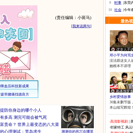
9
时事
|
东莞
10
社会
|
今年
(责任编辑：小斑马)
最热视
[
我来说两句
]
邓小平为何骂
没法跟这女人
她根本不讲理
乡村爱情故事
36集未删节版
本山续写辉煌
你要提防你身边的哪个小人
有多高 测完可能会被气死
·
高清影视剧
|
美
富贵命？
世界上最变态的八大菜
·
邻家特工
风云
的心理测试：荒岛求生
测测你的死穴在哪里