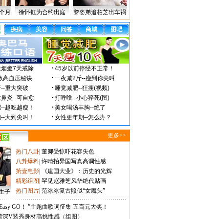
个月
徐怀钰为合约出庭
黎姿弟追柏芝出车祸
更多>>
热门八卦
|
董卿受惊吓花容失色
八卦爆料
|
许晴拍异国写真高调性感
第壹电影
|
《建国大业》：历史的光辉
精彩组图
|
罕见赵雅芝风华绝代贴画
热门图片
|
范冰冰复古照似“女魔头”
生子
Easy GO！ ”主题曲歌词征集 五百元大奖！
蕾深V装秀身材高挑性感（组图）