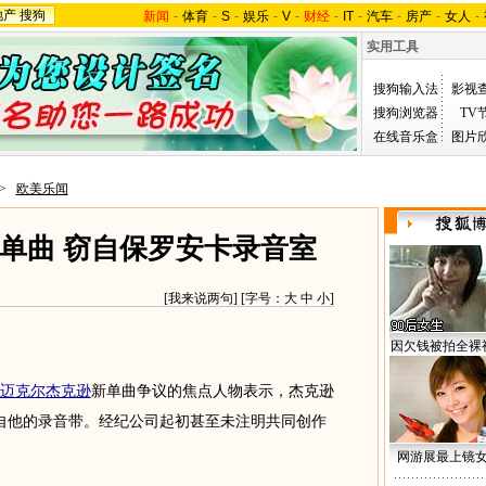
地产
搜狗
新闻
-
体育
-
S
-
娱乐
-
V
-
财经
-
IT
-
汽车
-
房产
-
女人
-
实用工具
搜狗输入法
影视
搜狗浏览器
TV
在线音乐盒
图片
>
欧美乐闻
单曲 窃自保罗安卡录音室
[
我来说两句
] [字号：
大
中
小
]
因欠钱被拍全裸
迈克尔杰克逊
新单曲争议的焦点人物表示，杰克逊
自他的录音带。经纪公司起初甚至未注明共同创作
网游展最上镜