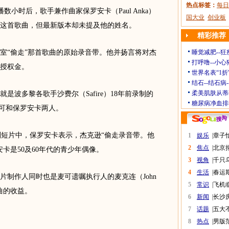
热点标签：
每日
首播数小时后，歌手兼作曲家保罗安卡（Paul Anka）
国大业
创业板
完成这首歌曲，但最新版本却未提及他的姓名。
精彩推荐
“偷走”那首歌曲的原始录音带。他并扬言将对杰
睡觉减肥--狂
打呼噜--小心
授权金。
世界名表“1折
结石--结石病
柔美肌肤从蒂
多黎各歌手沙费尔（Safire）18年前录制的
糖尿病净血排
功于麦可和保罗安卡两人。
则短片中，保罗安卡表示，杰克逊“偷走录音带。他
1
娱乐
|
章子
2
焦点
|
北京
卡是50及60年代的青少年偶像。
3
视角
|
千只
4
生活
|
春运
作人同时也是麦可遗嘱执行人的麦克连（John
5
常识
|
飞机
单曲的收益。
6
新闻
|
长沙
7
话题
|
五大
8
热点
|
男版