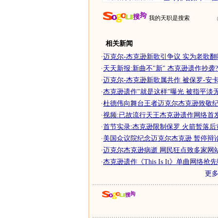
我的天职是搜索
相关新闻
·
迈克尔-杰克逊新歌引争议 实为老歌翻
·
天天新报:新曲不"新" 杰克逊遗作抄袭?
·
迈克尔-杰克逊新歌属共作 被保罗-安
·
杰克逊遗作"就是这样"曝光 被指平淡无
·
杜德伟向舞台王者迈克尔杰克逊致敬
·
视频:已故流行天王杰克逊遗作网络首
·
首节实录:杰克逊限制保罗 火箭暂落后
·
美国众议院纪念迈克尔杰克逊 暂停辩论全
·
迈克尔杰克逊病逝 网民狂点致多家网站陷
·
杰克逊遗作《This Is It》单曲网络抢
更