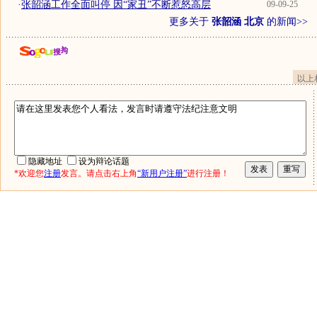
·
张韶涵工作全面叫停 因“家丑”不断惹怒高层
09-09-25
更多关于
张韶涵 北京
的新闻>>
以上
隐藏地址
设为辩论话题
*欢迎您
注册
发言。请点击右上角
“新用户注册”
进行注册！