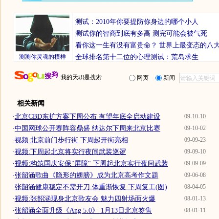
测试：2010年你要提防你身边的哪个小人
测试你的智商到底有多高 测完可能会被气死
看你这一生有没有富贵命？
世界上最变态的八
测测你灵魂的模样
全球排名第十二位的心理测试：荒岛求生
我的天职是搜索
网页
新闻
相关新闻
·
北京CBD东扩方案下周公布 有望年底全启动建设
09-10-10
·
中国网球公开赛阵容鼎盛 纳达尔下周来北京比赛
09-10-02
·
视频:北京前门步行街 下周起开街亮相
09-09-23
·
视频:下周起北京将实行夜间武装巡逻
09-09-10
·
视频:构筑国庆安保"屏障" 下周起北京实行夜间武装
09-09-09
·
张韶涵歌曲《隐形的翅膀》成为北京高考作文题
09-06-08
·
张韶涵健康稳定不需开刀:体重渐恢复 下周复工(图)
08-04-05
·
视频:张韶涵现身北京歌友会 魅力四射场面火爆
08-01-13
·
张韶涵全面升级《Ang 5.0》 1月13日北京签售
08-01-11