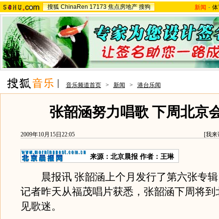
搜狐
ChinaRen
17173
焦点房地产
搜狗
新闻
-
体
音乐频道首页
>
新闻
>
港台乐闻
张韶涵努力唱歌 下周北京
2009年10月15日22:05
[
我来
来源：
北京晨报
作者：王琳
晨报讯 张韶涵上个月发行了第六张专辑
记者昨天从福茂唱片获悉，张韶涵下周将到
见歌迷。