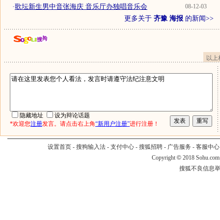
·
歌坛新生男中音张海庆 音乐厅办独唱音乐会
08-12-03
更多关于
齐豫 海报
的新闻>>
以上
隐藏地址
设为辩论话题
*欢迎您
注册
发言。请点击右上角
“新用户注册”
进行注册！
设置首页
-
搜狗输入法
-
支付中心
-
搜狐招聘
-
广告服务
-
客服中心
Copyright
©
2018 Sohu.com
搜狐不良信息