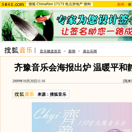
搜狐
ChinaRen
17173
焦点房地产
搜狗
新闻
-
体
音乐频道首页
>
新闻
>
港台乐闻
齐豫音乐会海报出炉 温暖平和静
2009年10月20日11:16
[
我来
来源：
搜狐音乐