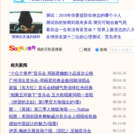
测试：2010年你要提防你身边的哪个小人
测试你的智商到底有多高 测完可能会被气死
看你这一生有没有富贵命？
世界上最变态的八
测测你灵魂的模样
全球排名第十二位的心理测试：荒岛求生
我的天职是搜索
网页
新闻
相关新闻
·
“十亿个掌声”音乐会 邓丽君幽默小品首次公映
09-05-10
·
广州演出音乐会-邓丽君经典金曲回顾演唱会
09-04-30
·
新版《东方红》音乐会磅礴气势演绎红色经典
08-06-12
·
“相聚五环旗下”音乐会 五大歌唱家同唱一首歌
08-07-28
·
《绝望的主妇》第5季官方海报出炉(图)
08-08-18
·
图：《英雄》第三季人物版海报—— Nathan
08-09-19
·
组图：美国前国务卿鲍威尔音乐会上唱嘻哈歌曲
08-10-16
·
感知中国设计的魅力(组图)
08-11-06
·
伊莲-佩姬北展首场个唱 《回忆》压轴音乐会
08-12-01