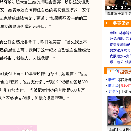
只有黎明还未当过她的演唱会嘉宾，所以这次也想
安，她表示这次阿诗任自己的嘉宾也应该的，安仔
悍将重击对手
mi也赞成赚钱为先，更说：“如果哪场没与他的工
美容保健
朋友想邀请但我还未开口。”
丰胸--林志
睡觉减肥--瘦
食公仔面感觉非常干，昨日她笑言：“首先我是不
伤夫妻感情的
己的感觉去写，我到了这年纪才自己独自生活感觉
男女泌尿病毒
皮肤顽癣--
己能控制，我拣人、人拣我呢！”
曝：老公“强
搜狐
要付上自己10年来所赚到的钱，她坦言：“他是
听评书
|
郭德纲
拍1套戏，他要支付多少钱呢？”记者回答是600
听小说
|
鬼吹灯
万元刚刚好够支付。”当被记者指她的片酬是600多万
共享区
|
手机病
完全不够他支付呢，但我会尽量帮手。”
揭田壮壮徐帆