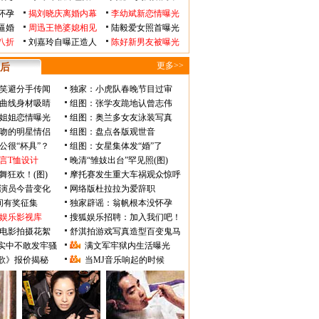
怀孕
揭刘晓庆离婚内幕
李幼斌新恋情曝光
逼婚
周迅王艳婆媳相见
陆毅爱女照首曝光
八折
刘嘉玲自曝正造人
陈好新男友被曝光
更多>>
后
笑避分手传闻
独家：小虎队春晚节目过审
曲线身材吸睛
组图：张学友跪地认曾志伟
姐姐恋情曝光
组图：奥兰多女友泳装写真
吻的明星情侣
组图：盘点各版观世音
公很“杯具”？
组图：女星集体发“婚”了
言T恤设计
晚清“雏妓出台”罕见照(图)
舞狂欢！(图)
摩托赛发生重大车祸观众惊呼
》演员今昔变化
网络版杜拉拉为爱辞职
瞬间有奖征集
独家辟谣：翁帆根本没怀孕
娱乐影视库
搜狐娱乐招聘：加入我们吧！
电影拍摄花絮
舒淇拍游戏写真造型百变鬼马
实中不敢发牢骚
满文军牢狱内生活曝光
歌》报价揭秘
当MJ音乐响起的时候