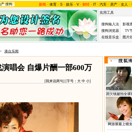
地产
搜狗
新闻
-
体育
-
S
-
娱乐
-
V
-
财经
-
IT
-
汽车
-
房产
-
女人
-
实用工具
搜狗输入法
影视
搜狗浏览器
TV
在线音乐盒
图片
>
港台乐闻
演唱会 自爆片酬一部600万
[
我来说两句
] [字号：
大
中
小
]
因欠钱被拍全裸
网游展最上镜