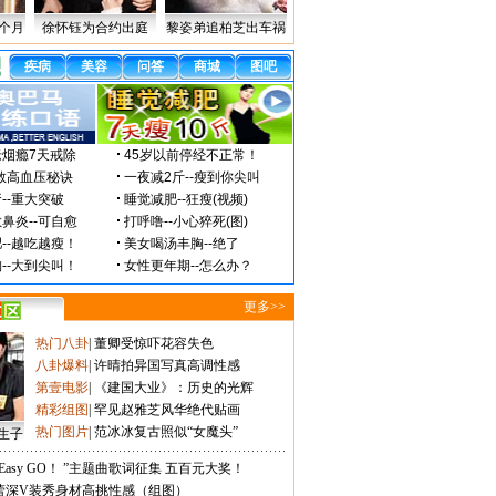
个月
徐怀钰为合约出庭
黎姿弟追柏芝出车祸
更多>>
热门八卦
|
董卿受惊吓花容失色
八卦爆料
|
许晴拍异国写真高调性感
第壹电影
|
《建国大业》：历史的光辉
精彩组图
|
罕见赵雅芝风华绝代贴画
热门图片
|
范冰冰复古照似“女魔头”
生子
Easy GO！ ”主题曲歌词征集 五百元大奖！
蕾深V装秀身材高挑性感（组图）