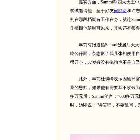
嘉宾方面，Sammi称四大天王中
试试邀请他，至于好友
何韵诗
和许志
则在那段档期有工作在身，就连Sam
作撞期他随时可以来，其实还有很多
早前有报道指Sammi独居后天天
吃公仔面，杂志影了我几张相便用自
很开心，37岁有没有拖拍也不是自
此外，早前杜琪峰表示因输掉官司
我的恩师，如果他有需要我不收钱为他
多万元后，Sammi笑言：“600多
时，她即说：“讲笑吧，不要乱写，