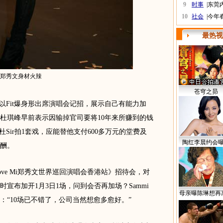
9
时事
|
东莞
10
社会
|
今年
最热视
郑秀文身材火辣
苍穹之昴
)昨日以Fit爆身形出席演唱会记招，展示自己有能力加
杜琪峰早前表示因输掉官司要将10年来所赚到的钱
杜Sir拍1套戏，应能替他支付600多万元的堂费及
陶红李晨约会
酬。
ove Mi郑秀文世界巡回演唱会香港站》招待会，对
宣布加开1月3日1场，问到会否再加场？Sammi
母亲曝陈琳想再
“10场已不错了，公司当然想愈多愈好。”