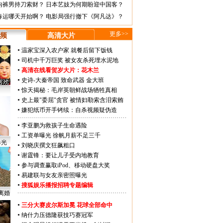
内裤男持刀索财？
日本艺妓为何期盼迎中国客？
春运哪天开始啊？
电影局强行撤下《阿凡达》？
更多>>
频
高清大片
温家宝深入农户家 就餐后留下饭钱
司机中千万巨奖 被女友杀死埋水泥地
高清在线看贺岁大片：
花木兰
史诗-大秦帝国
致命武器
金大班
惊天揭秘：毛岸英朝鲜战场牺牲真相
史上最"委屈"贪官 被情妇勒索含泪索贿
嫌犯纸币开手铐续：自杀视频疑伪造
李亚鹏为救孩子生命遇险
工资单曝光 徐帆月薪不足三千
曝光
刘晓庆撰文狂飙粗口
谢霆锋：要让儿子受内地教育
参与调查赢取iPod、移动硬盘大奖
易建联与女友亲密照曝光
搜狐娱乐播报招聘专题编辑
离婚
三分大赛皮尔斯加冕 花球全部命中
纳什力压德隆获技巧赛冠军