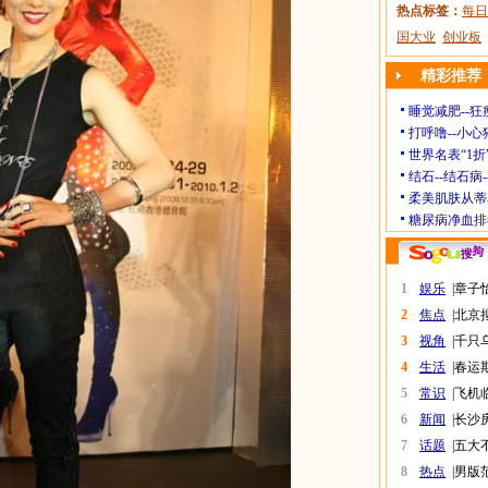
热点标签：
每日
国大业
创业板
精彩推荐
睡觉减肥--狂
打呼噜--小心
世界名表“1折
结石--结石病
柔美肌肤从蒂
糖尿病净血排
1
娱乐
|
章子
2
焦点
|
北京
3
视角
|
千只
4
生活
|
春运
5
常识
|
飞机
6
新闻
|
长沙
7
话题
|
五大
8
热点
|
男版