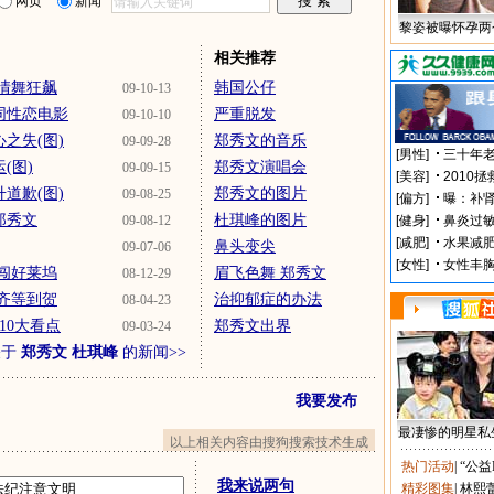
网页
新闻
黎姿被曝怀孕两
相关推荐
情舞狂飙
韩国公仔
09-10-13
同性恋电影
严重脱发
09-10-10
之失(图)
郑秀文的音乐
09-09-28
(图)
郑秀文演唱会
09-09-15
道歉(图)
郑秀文的图片
09-08-25
郑秀文
杜琪峰的图片
09-08-12
鼻头变尖
09-07-06
闯好莱坞
眉飞色舞 郑秀文
08-12-29
齐等到贺
治抑郁症的办法
08-04-23
10大看点
郑秀文出界
09-03-24
关于
郑秀文 杜琪峰
的新闻>>
我要发布
最凄惨的明星私
以上相关内容由搜狗搜索技术生成
热门活动
|
“公益
我来说两句
精彩图集
|
林熙