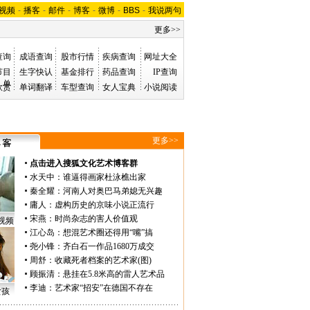
视频
-
播客
-
邮件
-
博客
-
微博
-
BBS
-
我说两句
更多>>
查询
成语查询
股市行情
疾病查询
网址大全
节目
生字快认
基金排行
药品查询
IP查询
单
欣赏
单词翻译
车型查询
女人宝典
小说阅读
更多>>
点击进入搜狐文化艺术博客群
水天中
：
谁逼得画家杜泳樵出家
秦全耀
：
河南人对奥巴马弟媳无兴趣
庸人
：
虚构历史的京味小说正流行
宋燕
：
时尚杂志的害人价值观
视频
江心岛
：
想混艺术圈还得用“嘴”搞
尧小锋
：
齐白石一作品1680万成交
周舒
：
收藏死者档案的艺术家(图)
顾振清
：
悬挂在5.8米高的雷人艺术品
李迪
：
艺术家“招安”在德国不存在
女孩