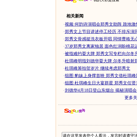
我的天职是搜索
相关新闻
·
视频:何韵诗演唱会郑秀文助阵 跪地激
·
郑秀文上节目讲述停工经历 不排斥演
·
郑秀文骨感挺洗衣板开唱 同情曹格无心
·
37岁郑秀文离家独居 面色红润盼桃花运
·
被指难约耍大牌 郑秀文写专栏向尔冬升
·
杜琪峰明指刘德华耍大牌 尔冬升暗射
·
杜琪峰筹拍贺岁片 继续考虑郑秀文
·
组图:豹妹上身撑首映 郑秀文借杜琪峰
·
组图:杜琪峰生日大宴群星 郑秀文任贤
·
刘德华4月18日登山东烟台 揭秘演唱会
更多