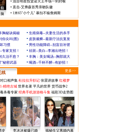
混合明星投篮诺天王半场一剑封喉
直击-艾弗森首秀亲吻队徽
1米65"小个儿" 暴扣不输詹姆斯
后脑
玲丰胸秘诀揭秘
生殖病毒--夫妻生活的杀手
到你尖叫(图)
皮肤顽癣--最新疗法抗复发
坏习惯
男性功能障碍--别盲目补肾
--专家支招！
祛斑--美白--李湘出绝招！
为何久治不愈？
丰胸：美女喝汤--胸部就大
肾”秘密武器
喝酒--千杯不醉--有妙招！
更多>>
无线
对口相声集
杜拉拉升职记
张震讲故事
红楼梦
1-精绝古城
世界名著
平凡的世界
货币战争2
毒杀毒专家
经典手机游游格斗集
福彩3D走势图
情史
李冰冰被爆已婚
揭秘生父离婚内幕