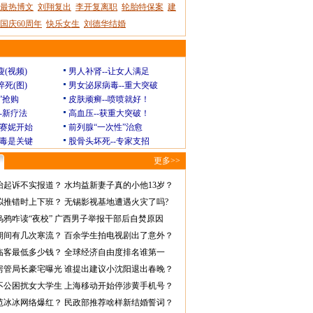
最热博文
刘翔复出
李开复离职
轮胎特保案
建
国庆60周年
快乐女生
刘德华结婚
瘦(视频)
男人补肾--让女人满足
猝死(图)
男女泌尿病毒--重大突破
”抢购
皮肤顽癣--喷喷就好！
--新疗法
高血压--获重大突破！
赛妮开始
前列腺“一次性”治愈
毒是关键
股骨头坏死--专家支招
更多>>
怡起诉不实报道？
水均益新妻子真的小他13岁？
拟推错时上下班？
无锡影视基地遭遇火灾了吗?
乌鸦咋读“夜校”
广西男子举报干部后自焚原因
期间有几次寒流？
百余学生拍电视剧出了意外？
临客最低多少钱？
全球经济自由度排名谁第一
房管局长豪宅曝光
谁提出建议小沈阳退出春晚？
不公困扰女大学生
上海移动开始停涉黄手机号？
范冰冰网络爆红？
民政部推荐啥样新结婚誓词？