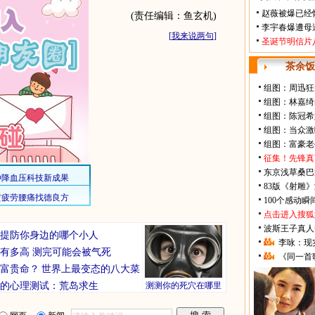
赵薇被爆已经
(责任编辑：鱼玄机)
李宇春爆遭母
[
我来说两句
]
圣诞节明信片
茶余饭
组图：周迅狂
组图：林嘉绮
组图：陈冠希
组图：当众激
组图：富豪老
征集！先锋真
东京浅草桑巴
83版《射雕
100个感动
点击进入搜狐
波斯王子真人
你要提防你身边的哪个小人
李咏：现
有多高 测完可能会被气死
《同一首
富贵命？
世界上最变态的八大菜
的心理测试：荒岛求生
测测你的死穴在哪里