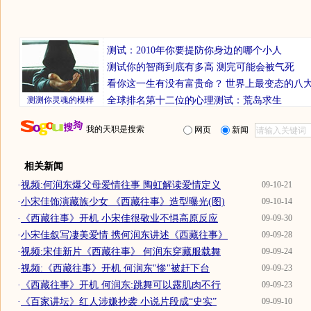
测试：2010年你要提防你身边的哪个小人
测试你的智商到底有多高 测完可能会被气死
看你这一生有没有富贵命？
世界上最变态的八
测测你灵魂的模样
全球排名第十二位的心理测试：荒岛求生
我的天职是搜索
网页
新闻
相关新闻
·
视频:何润东爆父母爱情往事 陶虹解读爱情定义
09-10-21
·
小宋佳饰演藏族少女 《西藏往事》造型曝光(图)
09-10-14
·
《西藏往事》开机 小宋佳很敬业不惧高原反应
09-09-30
·
小宋佳叙写凄美爱情 携何润东讲述《西藏往事》
09-09-28
·
视频:宋佳新片《西藏往事》 何润东穿藏服载舞
09-09-24
·
视频:《西藏往事》开机 何润东"惨"被赶下台
09-09-23
·
《西藏往事》开机 何润东:跳舞可以露肌肉不行
09-09-23
·
《百家讲坛》红人涉嫌抄袭 小说片段成“史实”
09-09-10