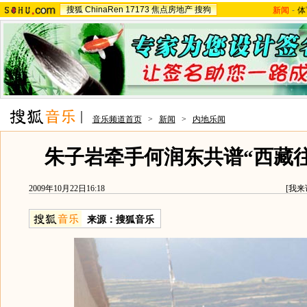
搜狐
ChinaRen
17173
焦点房地产
搜狗
新闻
-
体
音乐频道首页
>
新闻
>
内地乐闻
朱子岩牵手何润东共谱“西藏往事
2009年10月22日16:18
[
我来
来源：
搜狐音乐