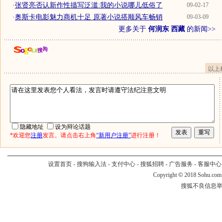
·
张贤亮否认新作性描写泛滥:我的小说哪儿低俗了
09-02-17
·
奥斯卡电影魅力商机十足 原著小说搭顺风车畅销
09-03-09
更多关于
何润东 西藏
的新闻>>
以上
隐藏地址
设为辩论话题
*欢迎您
注册
发言。请点击右上角
“新用户注册”
进行注册！
设置首页
-
搜狗输入法
-
支付中心
-
搜狐招聘
-
广告服务
-
客服中心
Copyright
©
2018 Sohu.com
搜狐不良信息