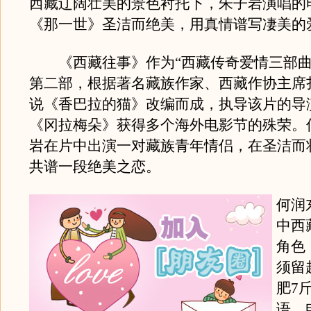
西藏辽阔壮美的景色衬托下，朱子岩演唱的
《那一世》圣洁而绝美，用真情谱写凄美的
《西藏往事》作为“西藏传奇爱情三部曲
第二部，根据著名藏族作家、西藏作协主席
说《香巴拉的猫》改编而成，执导该片的导
《冈拉梅朵》获得多个海外电影节的殊荣。
岩在片中出演一对藏族青年情侣，在圣洁而
共谱一段绝美之恋。
何润
中西
角色
须留
肥7
语。