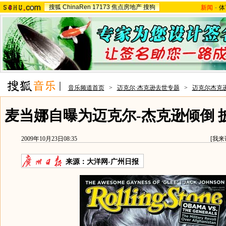
搜狐
ChinaRen
17173
焦点房地产
搜狗
新闻
-
体
音乐频道首页
>
迈克尔·杰克逊去世专题
>
迈克尔杰克
麦当娜自曝为迈克尔-杰克逊倾倒 
2009年10月23日08:35
[
我来
来源：
大洋网-广州日报