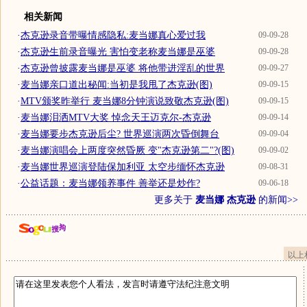
相关新闻
·
杰克逊录音带曝情感隐私:麦当娜真心爱过我
09-09-28
·
杰克逊生前录音曝光 害怕变老称麦当娜是巫婆
09-09-28
·
杰克逊曾披露麦当娜是巫婆 将他带进淫乱的世界
09-09-27
·
麦当娜亲口道出秘闻:当初是我甩了杰克逊(图)
09-09-15
·
MTV颁奖昨举行 麦当娜8分钟演说致敬杰克逊(图)
09-09-15
·
麦当娜泪洒MTV大奖 悼念天王迈克尔-杰克逊
09-09-14
·
麦当娜要步杰克逊后尘? 世界巡演两次昏倒舞台
09-09-04
·
麦当娜演唱会上两度突然昏厥 变"杰克逊第二"?(图)
09-09-02
·
麦当娜世界巡演登陆保加利亚 太空步缅怀杰克逊
09-08-31
·
公益话题：麦当娜领养事件 善举还是炒作?
09-06-18
更多关于
麦当娜 杰克逊
的新闻>>
以上