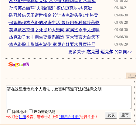
·
杰克逊哥哥称迈克尔-杰克逊的遗嘱签名不真实
09-10-22
·
孙海英吕丽萍"夫唱妇随" 模仿迈克尔-杰克逊
09-10-21
·
陈冠希借天王逝世捞金 设计杰克逊头像T恤热卖
09-06-30
·
保姆揭秘杰克逊的秘密生活 曾服用多种危险药物
09-06-28
·
英媒就杰克逊之死提10大疑问 家属迄今未见遗嘱
09-06-30
·
杰克逊子女非亲生娈童系编造 两大谎言大白天下
09-06-30
·
杰克逊脸上胸部有淤伤 家属存疑要求再度验尸
09-06-29
更多关于
杰克逊 迈克尔
的新闻>>
以上
隐藏地址
设为辩论话题
*欢迎您
注册
发言。请点击右上角
“新用户注册”
进行注册！