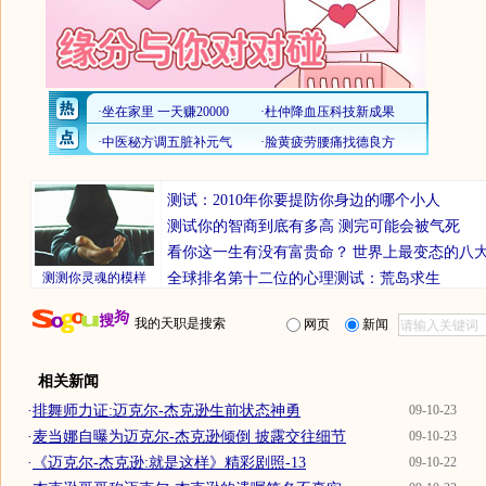
测试：2010年你要提防你身边的哪个小人
测试你的智商到底有多高 测完可能会被气死
看你这一生有没有富贵命？
世界上最变态的八
测测你灵魂的模样
全球排名第十二位的心理测试：荒岛求生
我的天职是搜索
网页
新闻
相关新闻
·
排舞师力证:迈克尔-杰克逊生前状态神勇
09-10-23
·
麦当娜自曝为迈克尔-杰克逊倾倒 披露交往细节
09-10-23
·
《迈克尔-杰克逊:就是这样》精彩剧照-13
09-10-22