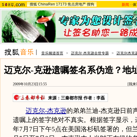
搜狐
ChinaRen
17173
焦点房地产
搜狗
新闻
-
体
音乐频道首页
>
迈克尔·杰克逊去世专题
>
迈克尔杰克
迈克尔-克逊遗嘱签名系伪造？地
2009年10月23日15:55
[
我来
来源：
三秦都市报
作者：李磊
迈克尔-杰克逊
的弟弟兰迪-杰克逊日前
遗嘱上的签字绝对不真实。根据签字显示，遗
年7月7日下午5点在美国洛杉矶签署的，但兰迪