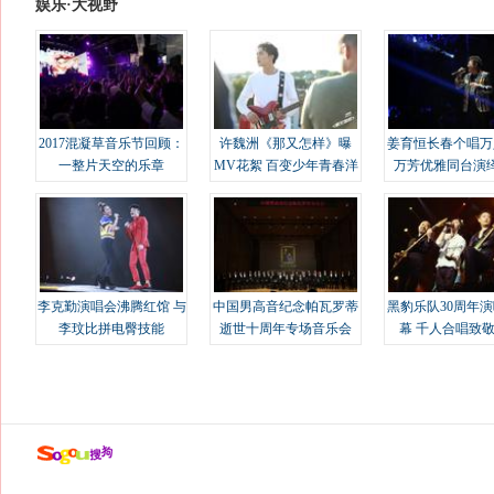
娱乐·大视野
2017混凝草音乐节回顾：
许魏洲《那又怎样》曝
姜育恒长春个唱万
一整片天空的乐章
MV花絮 百变少年青春洋
万芳优雅同台演
溢
李克勤演唱会沸腾红馆 与
中国男高音纪念帕瓦罗蒂
黑豹乐队30周年
李玟比拼电臀技能
逝世十周年专场音乐会
幕 千人合唱致