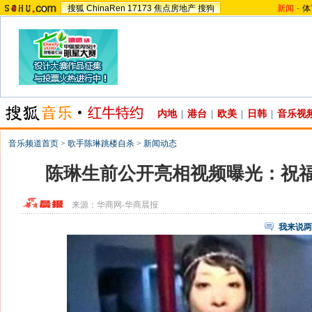
搜狐
ChinaRen
17173
焦点房地产
搜狗
新闻
-
体
内地
|
港台
|
欧美
|
日韩
|
音乐视
音乐频道首页
>
歌手陈琳跳楼自杀
>
新闻动态
陈琳生前公开亮相视频曝光：祝
来源：
华商网-华商晨报
我来说两