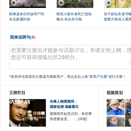
陈琳遗体仍停放停尸间
蜡笔小新作者死亡现场
张子妍自杀遗书曝
未见家属到场
曝光 有自杀可能
国警方将深入调
我来说两句
(
0
)
*发表评论前请先注册成为搜狐用户，请点击右上角
“新用户注册”
进行注册！
王牌栏目
视频策划
先锋人物黄晓明：
感谢低潮 偶像重生
黄晓明开始意识到，有些事
情需要改变。……
[详细]