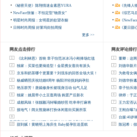
《秘密天使》陈翔情迷金素恩YURA
《先锋人
NewFace张俪：不怕定型“物质女”
《综艺马
明星时尚周报：女明星的欲望衣橱
《NewF
日韩时尚周报
好莱坞街拍周报
《夏日甜
更多 >>
网友点击排行
网友评论排行
1
1
《比利林恩》首映 章子怡范冰冰冯小刚捧场红毯
董卿：这两
2
2
独家：买菜也要拗造型！金星携女逛街有派头
刘德华新片
3
3
京东和奶茶哪个更重要？刘强东的回答全场大笑！
为救母女俩
4
4
杨威晒照庆祝结婚8周年 杨阳洋轻抚妈妈孕肚
刘德华扮邋
5
5
艳压群芳！唐嫣修身长裙现身活动 仙气儿足
章子怡斥港
6
6
独家：姚晨带小土豆逛商场 购置产后新衣
律师：于正
7
7
成都风味！张靓颖冯轲曝婚纱照 吃串串打麻将
王力宏否认
8
8
接地气！阔太熊黛林打扮休闲逛街买厕所泵
王刚自曝7
9
9
台媒:40
马蓉离婚后，砸1000万人民币给媒体要求删掉这照片
10
10
甜到腻！黄晓明上海庆生 Baby挺孕肚送蛋糕
陈冠希：假