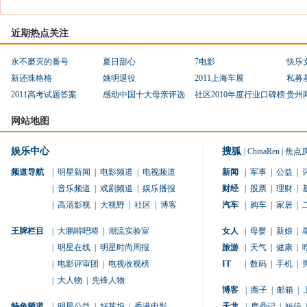
近期热点关注
永不磨灭的番号
夏日甜心
7电影
快乐
新还珠格格
姚明退役
2011上海车展
私募
2011高考试题答案
感动中国十大母亲评选
社区2010年度行业口碑榜
贵州
网站地图
娱乐中心
搜狐
|
ChinaRen
|
焦点
频道导航
|
明星新闻
|
电影频道
|
电视频道
新闻
|
军事
|
公益
|
|
音乐频道
|
戏剧频道
|
娱乐播报
财经
|
股票
|
理财
|
|
高清影视
|
大视野
|
社区
|
博客
汽车
|
购车
|
家居
|
王牌栏目
|
大鹏嘚吧嘚
|
潮流实验室
女人
|
母婴
|
新娘
|
|
明星在线
|
明星时尚周报
旅游
|
天气
|
健康
|
|
电影评审团
|
电视收视榜
IT
|
数码
|
手机
|
|
大人物
|
先锋人物
博客
|
圈子
|
邮箱
|
特色频道
|
明星公益
|
好莱坞
|
香港电影
天龙
|
鹿鼎记
|
短信
|