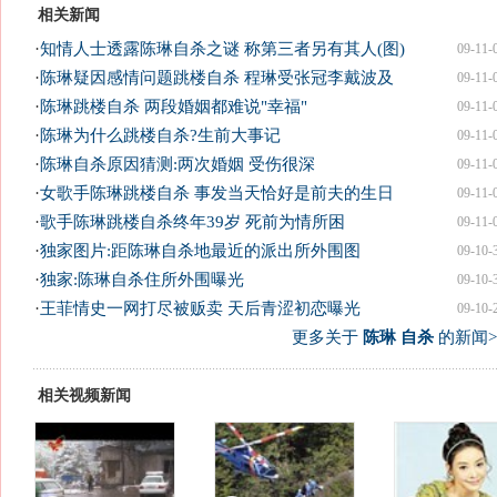
相关新闻
·
知情人士透露陈琳自杀之谜 称第三者另有其人(图)
09-11-
·
陈琳疑因感情问题跳楼自杀 程琳受张冠李戴波及
09-11-
·
陈琳跳楼自杀 两段婚姻都难说"幸福"
09-11-
·
陈琳为什么跳楼自杀?生前大事记
09-11-
·
陈琳自杀原因猜测:两次婚姻 受伤很深
09-11-
·
女歌手陈琳跳楼自杀 事发当天恰好是前夫的生日
09-11-
·
歌手陈琳跳楼自杀终年39岁 死前为情所困
09-11-
·
独家图片:距陈琳自杀地最近的派出所外围图
09-10-
·
独家:陈琳自杀住所外围曝光
09-10-
·
王菲情史一网打尽被贩卖 天后青涩初恋曝光
09-10-
更多关于
陈琳 自杀
的新闻>
相关视频新闻