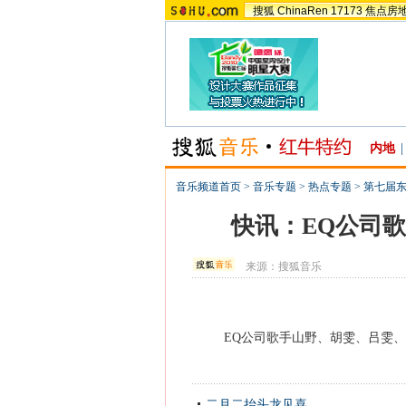
搜狐
ChinaRen
17173
焦点房
内地
|
音乐频道首页
>
音乐专题
>
热点专题
>
第七届
快讯：EQ公司
来源：
搜狐音乐
EQ公司歌手山野、胡雯、吕雯、
二月二抬头龙见喜