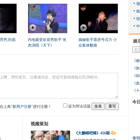
哭穷,到底
内地最受欢迎男歌手 张
揭秘歌手票房号召力 小
娱
杰演唱《天下》
众集体翻身
《秘
《执
《凶
《血
《十
今
设为辩论话题
右上角
“新用户注册”
进行注册！
视频策划
《大鹏嘚吧嘚》416期
黎明
生