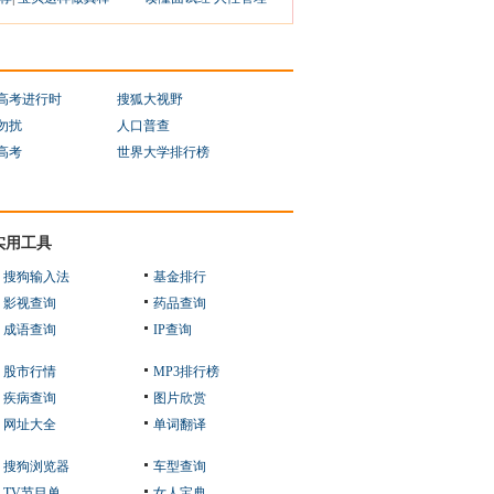
1高考进行时
搜狐大视野
勿扰
人口普查
1高考
世界大学排行榜
实用工具
搜狗输入法
基金排行
影视查询
药品查询
成语查询
IP查询
股市行情
MP3排行榜
疾病查询
图片欣赏
网址大全
单词翻译
搜狗浏览器
车型查询
TV节目单
女人宝典