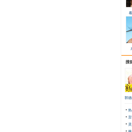
搜
郭德
热
言
灵
推