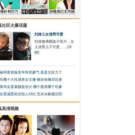
狐社区火爆话题
刘涛儿女清秀可爱
刘涛微博晒孩子照片，女
儿清秀儿子可爱……
[详
细]
秘明星老板发年终奖豪气 真是太给力了
乐圈十大性感美女主播 柳岩侯佩岑比美
莱坞女星素颜差别大 哪个最美哪个坑爹
女星减肥前后惊人对比 范冰冰象腿旧照
狐高清视频