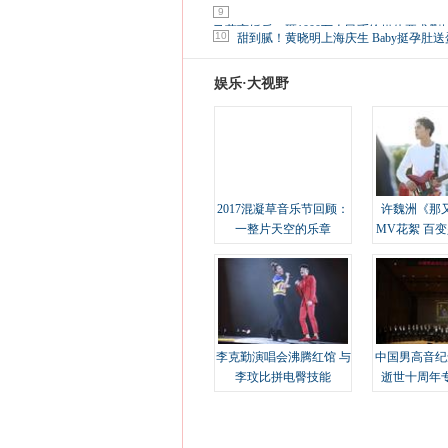
9
马蓉离婚后，砸1000万人民币给媒体要求删
10
甜到腻！黄晓明上海庆生 Baby挺孕肚送
娱乐·大视野
2017混凝草音乐节回顾：
许魏洲《那
一整片天空的乐章
MV花絮 百
溢
李克勤演唱会沸腾红馆 与
中国男高音纪
李玟比拼电臀技能
逝世十周年