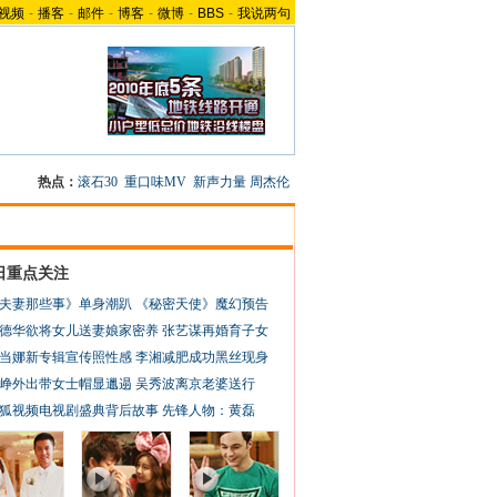
视频
-
播客
-
邮件
-
博客
-
微博
-
BBS
-
我说两句
热点：
滚石30
重口味MV
新声力量
周杰伦
日重点关注
夫妻那些事》单身潮趴
《秘密天使》魔幻预告
德华欲将女儿送妻娘家密养
张艺谋再婚育子女
当娜新专辑宣传照性感
李湘减肥成功黑丝现身
峥外出带女士帽显邋遢
吴秀波离京老婆送行
狐视频电视剧盛典背后故事
先锋人物：黄磊