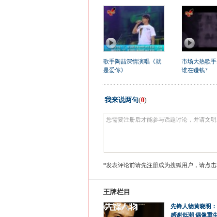
歌手陶喆深情演唱《就
市场大热歌手
是爱你》
谁在赚钱?
我来说两句
(
0
)
*发表评论前请先注册成为搜狐用户，请点击
王牌栏目
先锋人物黄晓明：
感谢低潮 偶像重