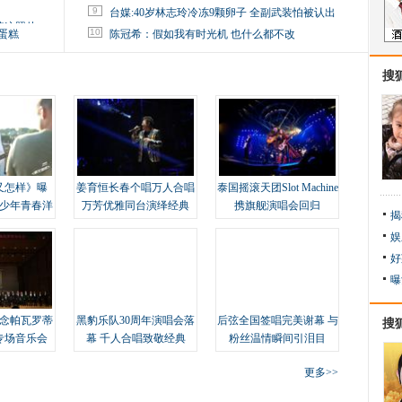
9
台媒:40岁林志玲冷冻9颗卵子 全副武装怕被认出
掉这照片
10
蛋糕
陈冠希：假如我有时光机 也什么都不改
搜
又怎样》曝
姜育恒长春个唱万人合唱
泰国摇滚天团Slot Machine
变少年青春洋
万芳优雅同台演绎经典
携旗舰演唱会回归
揭
娱
好
曝
念帕瓦罗蒂
黑豹乐队30周年演唱会落
后弦全国签唱完美谢幕 与
搜
专场音乐会
幕 千人合唱致敬经典
粉丝温情瞬间引泪目
更多>>