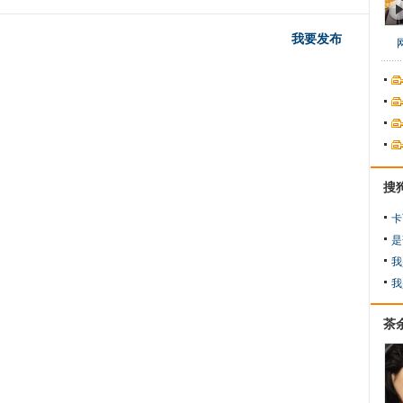
我要发布
搜
卡
是
我
我
茶