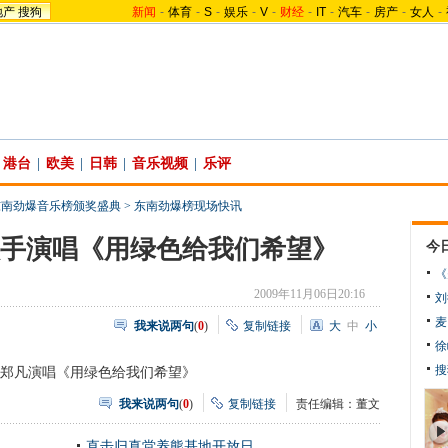
地产
搜狗
新闻
-
体育
-
S
-
娱乐
-
V
-
财经
-
IT
-
汽车
-
房产
-
女人
-
港台
|
欧美
|
日韩
|
音乐视频
|
乐评
东南劲爆音乐榜颁奖盛典
>
东南劲爆榜现场快讯
歌手演唱《用绿色给我们希望》
今
《
2009年11月06日20:16
刘
麦
我来说两句
(
0
)
复制链接
大
中
小
徐
搜
郑凡演唱《用绿色给我们希望》
我来说两句
(
0
)
复制链接
责任编辑：董文
直击归真堂养熊基地开放日