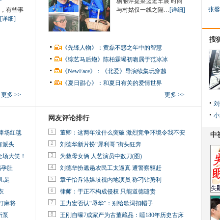
杨丽萍提菜篮逛车展 时尚
张馨
，有些事
与村姑仅一线之隔…
[详细]
[详细]
搜
《先锋人物》：黄磊不惑之年中的智慧
《综艺马后炮》陈柏霖曝初吻属于范冰冰
《NewFace》：《北爱》导演续集玩穿越
《夏日甜心》：和夏日有关的爱情世界
更多 >>
更多 >>
刘
小
网友评论排行
1
捧场红毯
董卿：这两年没什么突破 激烈竞争环境令我不安
2
有派头
刘德华新片扮“犀利哥”街头狂奔
3
全场大笑！
为救母女俩 人艺演员中数刀(图)
4
妈孕肚
刘德华扮邋遢农民工太逼真 遭警察驱赶
5
儿足
章子怡斥港媒歧视内地演员 称刁钻势利
6
衣
律师：于正不构成侵权 只能道德谴责
7
打麻将
王力宏否认“辱华”：别给歌词扣帽子
8
所泵
王刚自曝7成家产为古董藏品：睡180年历史古床