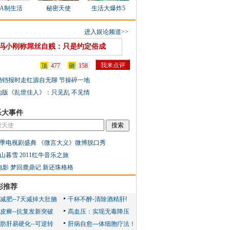
AA制生活
秘密天使
生活大爆炸5
进入娱论频道>>
冯小刚称屌丝自贱：只是约定俗成
顶
477
砸
158
铛铛报时走红源自无聊 节操碎一地
地版《乱世佳人》：只见乱 不见情
乐大事件
季电视剧盛典
《微言大义》微博脱口秀
山暮雪
2011红牛音乐之旅
电影
梦回鹿鼎记
新还珠格格
彩推荐