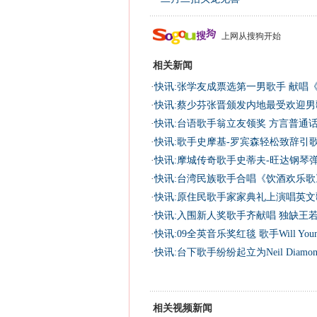
上网从搜狗开始
相关新闻
·
快讯:张学友成票选第一男歌手 献唱
·
快讯:蔡少芬张晋颁发内地最受欢迎男
·
快讯:台语歌手翁立友领奖 方言普通
·
快讯:歌手史摩基-罗宾森轻松致辞引
·
快讯:摩城传奇歌手史蒂夫-旺达钢琴
·
快讯:台湾民族歌手合唱《饮酒欢乐歌
·
快讯:原住民歌手家家典礼上演唱英文
·
快讯:入围新人奖歌手齐献唱 独缺王
·
快讯:09全英音乐奖红毯 歌手Will You
·
快讯:台下歌手纷纷起立为Neil Diamo
相关视频新闻