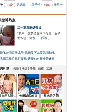
予
吴卓羲
章子怡
撒贝宁
旧爱
绯闻
狐微博热点
江一燕勇敢拔智齿
“我问：智慧还在不？你曰：女子
无智慧，德也……
[详细]
烨飞奔回家看儿子
·
陈翔零下九度韩国拍戏
沈阳工作忙挑灯夜战
·
曹颖独自徒步险迷路