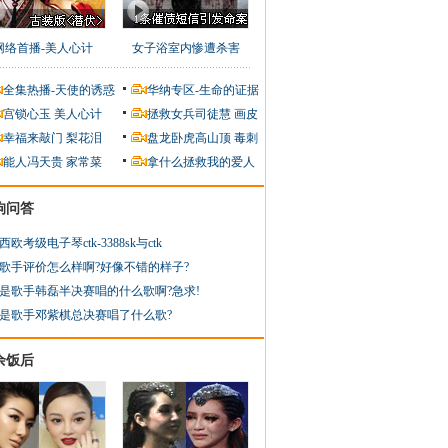
网络首播-美人心计
女子浴室内惨遭杀害
全集热播-天使的诱惑
华纳专区-生命的证据
宫锁心玉
美人心计
拯救女兵司徒慧
画皮
幸福来敲门
梨花泪
盘龙卧虎高山顶
毒刺
能人冯天贵
家常菜
拿什么拯救我的爱人
狗问答
西欧考级电子琴ctk-3388sk与ctk
歌手评价怎么样啊?好像不错的样子?
是歌手韩磊半决赛唱的什么歌啊?急求!
是歌手邓紫棋总决赛唱了什么歌?
余饭后