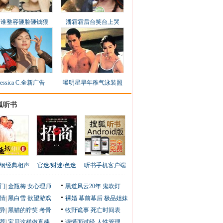
看谁整容砸脸砸钱狠
潘霜霜后台笑台上哭
Jessica C.全新广告
曝明星早年稚气泳装照
狐听书
纲经典相声
官迷/财迷/色迷
听书手机客户端
门
|
金瓶梅
女心理师
黑道风云20年
鬼吹灯
情
|
黑白雪
欲望游戏
裸婚
幕前幕后
极品姐妹
异
|
黑猫的狞笑
考骨
牧野诡事
死亡时间表
荐
|
宝贝这样做真棒
读懂面试经
人性管理