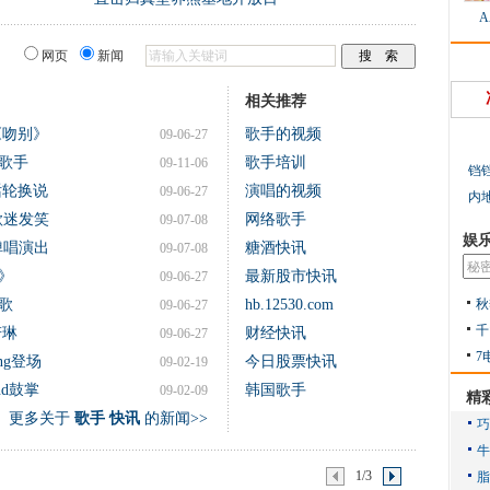
网页
新闻
相关推荐
《吻别》
歌手的视频
09-06-27
歌手
歌手培训
09-11-06
铛
话轮换说
演唱的视频
09-06-27
内
歌迷发笑
网络歌手
09-07-08
娱
弹唱演出
糖酒快讯
09-07-08
》
最新股市快讯
09-06-27
秋
歌
hb.12530.com
09-06-27
千
若琳
财经快讯
09-06-27
7
ng登场
今日股票快讯
09-02-19
nd鼓掌
韩国歌手
09-02-09
精
更多关于
歌手 快讯
的新闻>>
1/3