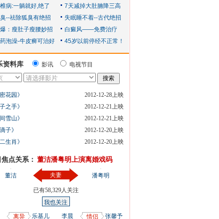
乐资料库
影讯
电视节目
密花园》
2012-12-28上映
子之手》
2012-12-21上映
间雪山》
2012-12-21上映
滴子》
2012-12-20上映
二生肖》
2012-12-20上映
日焦点关系：
董洁潘粤明上演离婚戏码
夫妻
董洁
潘粤明
已有
58,329
人关注
我也关注
乐基儿
李晨
张馨予
离异
情侣