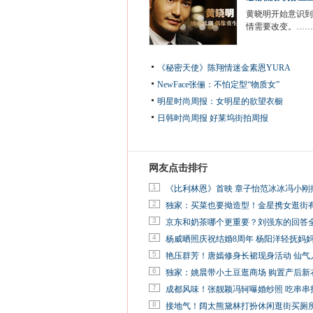
黄晓明开始意识到
情需要改变。……
《秘密天使》陈翔情迷金素恩YURA
NewFace张俪：不怕定型“物质女”
明星时尚周报：女明星的欲望衣橱
日韩时尚周报
好莱坞街拍周报
网友点击排行
1
《比利林恩》首映 章子怡范冰冰冯小刚
2
独家：买菜也要拗造型！金星携女逛街
3
京东和奶茶哪个更重要？刘强东的回答
4
杨威晒照庆祝结婚8周年 杨阳洋轻抚妈
5
艳压群芳！唐嫣修身长裙现身活动 仙气
6
独家：姚晨带小土豆逛商场 购置产后新
7
成都风味！张靓颖冯轲曝婚纱照 吃串串
8
接地气！阔太熊黛林打扮休闲逛街买厕