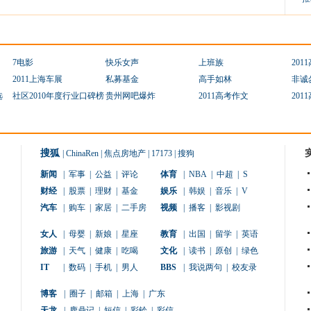
7电影
快乐女声
上班族
201
2011上海车展
私募基金
高手如林
非诚
选
社区2010年度行业口碑榜
贵州网吧爆炸
2011高考作文
201
搜狐
|
ChinaRen
|
焦点房地产
|
17173
|
搜狗
新闻
|
军事
|
公益
|
评论
体育
|
NBA
|
中超
|
S
财经
|
股票
|
理财
|
基金
娱乐
|
韩娱
|
音乐
|
V
汽车
|
购车
|
家居
|
二手房
视频
|
播客
|
影视剧
女人
|
母婴
|
新娘
|
星座
教育
|
出国
|
留学
|
英语
旅游
|
天气
|
健康
|
吃喝
文化
|
读书
|
原创
|
绿色
IT
|
数码
|
手机
|
男人
BBS
|
我说两句
|
校友录
博客
|
圈子
|
邮箱
|
上海
|
广东
天龙
|
鹿鼎记
|
短信
|
彩铃
|
彩信