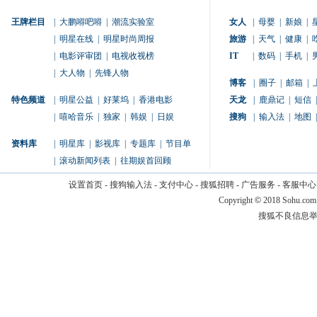
王牌栏目
|
大鹏嘚吧嘚
|
潮流实验室
女人
|
母婴
|
新娘
|
|
明星在线
|
明星时尚周报
旅游
|
天气
|
健康
|
|
电影评审团
|
电视收视榜
IT
|
数码
|
手机
|
|
大人物
|
先锋人物
博客
|
圈子
|
邮箱
|
特色频道
|
明星公益
|
好莱坞
|
香港电影
天龙
|
鹿鼎记
|
短信
|
|
嘻哈音乐
|
独家
|
韩娱
|
日娱
搜狗
|
输入法
|
地图
|
资料库
|
明星库
|
影视库
|
专题库
|
节目单
|
滚动新闻列表
|
往期娱首回顾
设置首页
-
搜狗输入法
-
支付中心
-
搜狐招聘
-
广告服务
-
客服中心
Copyright
©
2018 Sohu.com
搜狐不良信息