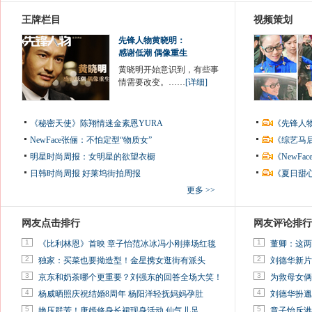
王牌栏目
视频策划
先锋人物黄晓明：
感谢低潮 偶像重生
黄晓明开始意识到，有些事
情需要改变。……
[详细]
《秘密天使》陈翔情迷金素恩YURA
《先锋人
NewFace张俪：不怕定型“物质女”
《综艺马
明星时尚周报：女明星的欲望衣橱
《NewF
日韩时尚周报
好莱坞街拍周报
《夏日甜
更多 >>
网友点击排行
网友评论排行
1
1
《比利林恩》首映 章子怡范冰冰冯小刚捧场红毯
董卿：这两
2
2
独家：买菜也要拗造型！金星携女逛街有派头
刘德华新片
3
3
京东和奶茶哪个更重要？刘强东的回答全场大笑！
为救母女俩
4
4
杨威晒照庆祝结婚8周年 杨阳洋轻抚妈妈孕肚
刘德华扮邋
5
5
艳压群芳！唐嫣修身长裙现身活动 仙气儿足
章子怡斥港