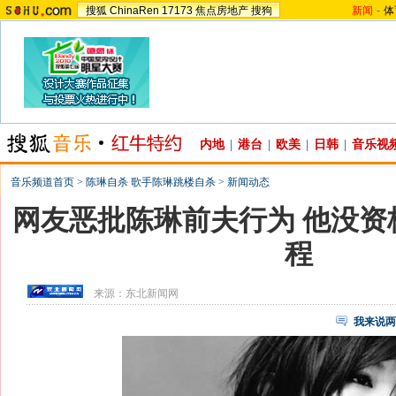
搜狐
ChinaRen
17173
焦点房地产
搜狗
新闻
-
体
内地
|
港台
|
欧美
|
日韩
|
音乐视
音乐频道首页
>
陈琳自杀 歌手陈琳跳楼自杀
>
新闻动态
网友恶批陈琳前夫行为 他没资
程
来源：
东北新闻网
我来说两