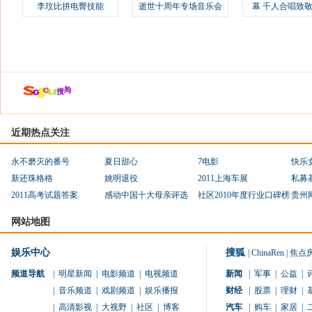
李玟比拼电臀技能
逝世十周年专场音乐会
幕 千人合唱致
近期热点关注
永不磨灭的番号
夏日甜心
7电影
快乐
新还珠格格
姚明退役
2011上海车展
私募
2011高考试题答案
感动中国十大母亲评选
社区2010年度行业口碑榜
贵州
网站地图
娱乐中心
搜狐
|
ChinaRen
|
焦点
频道导航
|
明星新闻
|
电影频道
|
电视频道
新闻
|
军事
|
公益
|
|
音乐频道
|
戏剧频道
|
娱乐播报
财经
|
股票
|
理财
|
|
高清影视
|
大视野
|
社区
|
博客
汽车
|
购车
|
家居
|