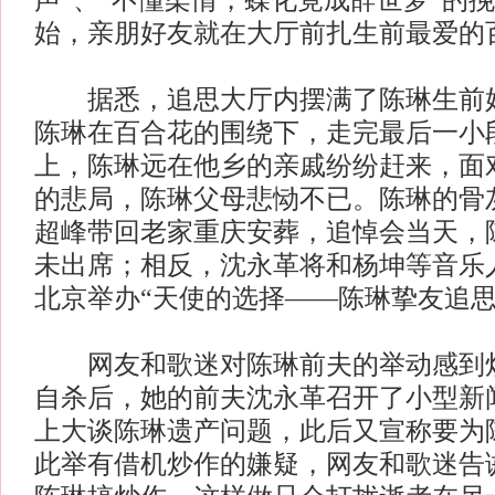
声”、“不懂柔情，蝶化竟成辞世梦”的
始，亲朋好友就在大厅前扎生前最爱的
据悉，追思大厅内摆满了陈琳生前好
陈琳在百合花的围绕下，走完最后一小
上，陈琳远在他乡的亲戚纷纷赶来，面
的悲局，陈琳父母悲恸不已。陈琳的骨
超峰带回老家重庆安葬，追悼会当天，
未出席；相反，沈永革将和杨坤等音乐人
北京举办“天使的选择——陈琳挚友追思
网友和歌迷对陈琳前夫的举动感到烦
自杀后，她的前夫沈永革召开了小型新
上大谈陈琳遗产问题，此后又宣称要为
此举有借机炒作的嫌疑，网友和歌迷告