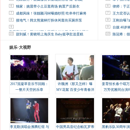
6
6
独家：姚晨带小土豆逛商场 购置产后新衣
律师：于正
7
7
成都风味！张靓颖冯轲曝婚纱照 吃串串打麻将
王力宏否认
8
8
接地气！阔太熊黛林打扮休闲逛街买厕所泵
王刚自曝7
9
9
台媒:40
马蓉离婚后，砸1000万人民币给媒体要求删掉这照片
10
10
甜到腻！黄晓明上海庆生 Baby挺孕肚送蛋糕
陈冠希：假
娱乐·大视野
2017混凝草音乐节回顾：
许魏洲《那又怎样》曝
姜育恒长春个唱万
一整片天空的乐章
MV花絮 百变少年青春洋
万芳优雅同台演
溢
李克勤演唱会沸腾红馆 与
中国男高音纪念帕瓦罗蒂
黑豹乐队30周年