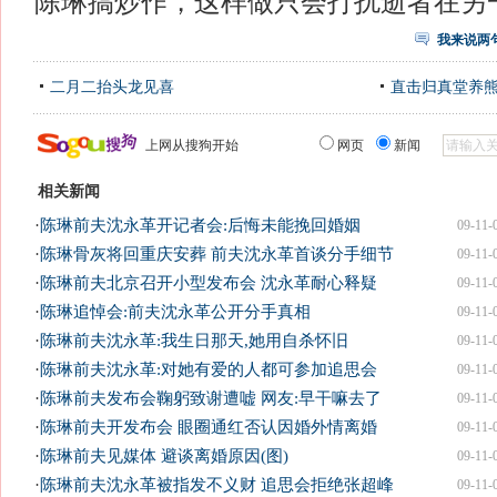
陈琳搞炒作，这样做只会打扰逝者在另
我来说两
二月二抬头龙见喜
直击归真堂养
上网从搜狗开始
网页
新闻
相关新闻
·
陈琳前夫沈永革开记者会:后悔未能挽回婚姻
09-11-
·
陈琳骨灰将回重庆安葬 前夫沈永革首谈分手细节
09-11-
·
陈琳前夫北京召开小型发布会 沈永革耐心释疑
09-11-
·
陈琳追悼会:前夫沈永革公开分手真相
09-11-
·
陈琳前夫沈永革:我生日那天,她用自杀怀旧
09-11-
·
陈琳前夫沈永革:对她有爱的人都可参加追思会
09-11-
·
陈琳前夫发布会鞠躬致谢遭嘘 网友:早干嘛去了
09-11-
·
陈琳前夫开发布会 眼圈通红否认因婚外情离婚
09-11-
·
陈琳前夫见媒体 避谈离婚原因(图)
09-11-
·
陈琳前夫沈永革被指发不义财 追思会拒绝张超峰
09-11-