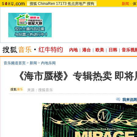
搜狐
ChinaRen
17173
焦点房地产
搜狗
新闻
-
体
内地
|
港台
|
欧美
|
日韩
|
音乐视
音乐频道首页
>
新闻
>
内地乐闻
《海市蜃楼》专辑热卖 即将
来源：
搜狐音乐
我来说两