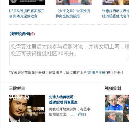
U2乐队巡演巴塞罗那开
《大河之舞》全国巡演
张惠妹启动世界巡
幕 向杰克逊致敬意
脚尖也能跳踢踏
经演唱崔健成名
我来说两句
(
0
)
*发表评论前请先注册成为搜狐用户，请点击右上角
“新用户注册”
进行注册！
王牌栏目
视频策划
先锋人物黄晓明：
感谢低潮 偶像重生
黄晓明开始意识到，有些事
情需要改变。……
[详细]