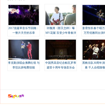
2017混凝草音乐节回顾：
许魏洲《那又怎样》曝
姜育恒长春个唱万
一整片天空的乐章
MV花絮 百变少年青春洋
万芳优雅同台演
溢
李克勤演唱会沸腾红馆 与
中国男高音纪念帕瓦罗蒂
黑豹乐队30周年
李玟比拼电臀技能
逝世十周年专场音乐会
幕 千人合唱致