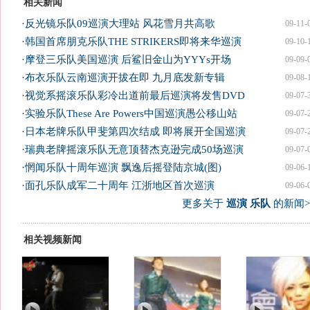
相关新闻
·
反光镜乐队09巡演大理站 风花雪月共高歌
09-11-
·
韩国首席朋克乐队THE STRIKERS即将来华巡演
09-10-
·
摩登三乐队美国巡演 后鲨旧金山为YYYs开场
09-09-
·
布衣乐队云南巡演开拔在即 九月底发新专辑
09-08-
·
视觉系摇滚乐队彩冷出道前最后巡演将发售DVD
09-07-
·
实验乐队These Are Powers中国巡演愚公移山站
09-07-
·
日本老牌乐队甲斐第四次结成 即将展开全国巡演
09-07-
·
瑞典老牌摇滚乐队无意顶替杰克逊完成50场巡演
09-07-
·
惘闻乐队十周年巡演 飘逸后摇登陆京城(图)
09-06-
·
面孔乐队成军二十周年 江浙地区首次巡演
09-06-
更多关于
巡演 乐队
的新闻>
相关视频新闻