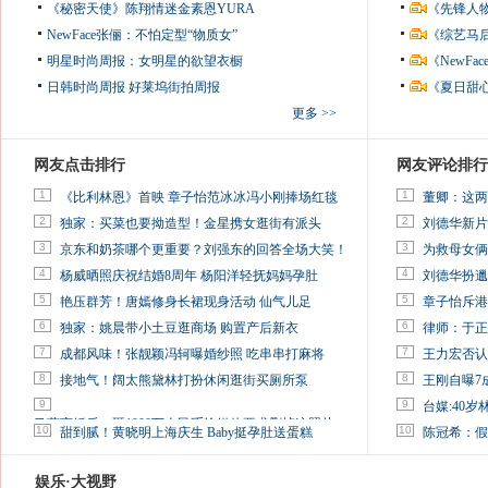
《秘密天使》陈翔情迷金素恩YURA
《先锋人
NewFace张俪：不怕定型“物质女”
《综艺马
明星时尚周报：女明星的欲望衣橱
《NewF
日韩时尚周报
好莱坞街拍周报
《夏日甜
更多 >>
网友点击排行
网友评论排行
1
1
《比利林恩》首映 章子怡范冰冰冯小刚捧场红毯
董卿：这两
2
2
独家：买菜也要拗造型！金星携女逛街有派头
刘德华新片
3
3
京东和奶茶哪个更重要？刘强东的回答全场大笑！
为救母女俩
4
4
杨威晒照庆祝结婚8周年 杨阳洋轻抚妈妈孕肚
刘德华扮邋
5
5
艳压群芳！唐嫣修身长裙现身活动 仙气儿足
章子怡斥港
6
6
独家：姚晨带小土豆逛商场 购置产后新衣
律师：于正
7
7
成都风味！张靓颖冯轲曝婚纱照 吃串串打麻将
王力宏否认
8
8
接地气！阔太熊黛林打扮休闲逛街买厕所泵
王刚自曝7
9
9
台媒:40
马蓉离婚后，砸1000万人民币给媒体要求删掉这照片
10
10
甜到腻！黄晓明上海庆生 Baby挺孕肚送蛋糕
陈冠希：假
娱乐·大视野