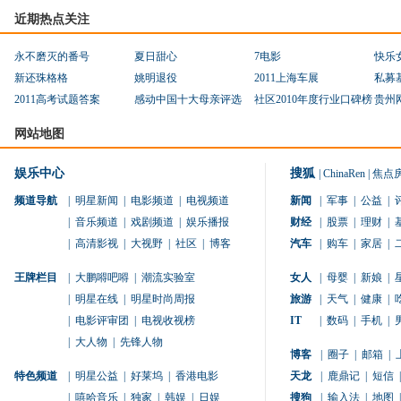
近期热点关注
永不磨灭的番号
夏日甜心
7电影
快乐
新还珠格格
姚明退役
2011上海车展
私募
2011高考试题答案
感动中国十大母亲评选
社区2010年度行业口碑榜
贵州
网站地图
娱乐中心
搜狐
|
ChinaRen
|
焦点
频道导航
|
明星新闻
|
电影频道
|
电视频道
新闻
|
军事
|
公益
|
|
音乐频道
|
戏剧频道
|
娱乐播报
财经
|
股票
|
理财
|
|
高清影视
|
大视野
|
社区
|
博客
汽车
|
购车
|
家居
|
王牌栏目
|
大鹏嘚吧嘚
|
潮流实验室
女人
|
母婴
|
新娘
|
|
明星在线
|
明星时尚周报
旅游
|
天气
|
健康
|
|
电影评审团
|
电视收视榜
IT
|
数码
|
手机
|
|
大人物
|
先锋人物
博客
|
圈子
|
邮箱
|
特色频道
|
明星公益
|
好莱坞
|
香港电影
天龙
|
鹿鼎记
|
短信
|
|
嘻哈音乐
|
独家
|
韩娱
|
日娱
搜狗
|
输入法
|
地图
|