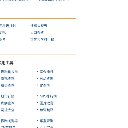
1高考进行时
搜狐大视野
勿扰
人口普查
1高考
世界大学排行榜
实用工具
搜狗输入法
基金排行
影视查询
药品查询
成语查询
IP查询
股市行情
MP3排行榜
疾病查询
图片欣赏
网址大全
单词翻译
搜狗浏览器
车型查询
TV节目单
女人宝典