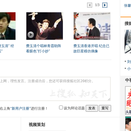
1/3
张馨
搜
玉清" 经
费玉清个唱林青霞助阵
费玉清香港开唱 纪念已
"
看眼色"打小抄"
故巨星模仿偶像
刘
小
设为辩论话题
右上角
“新用户注册”
进行注册！
视频策划