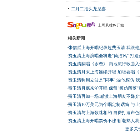
二月二抬头龙见喜
上网从搜狗开始
相关新闻
·
张信哲上海开唱纪录超费玉清:我跟他
·
费玉清上海演唱会将走"简洁风" 打
·
费玉清翻唱《乡恋》 内地流行歌曲入
·
费玉清月末上海连续开唱 加场要唱《
·
费玉清称周立波是"同事":被他模仿 
·
费玉清月底来沪开唱 保留"模仿段落
·
费玉清再加一场:感激上海朋友不嫌弃我
·
费玉清10万美元为个唱定制话筒 与
·
费玉清与上海歌迷相约 自费打造声色舞
·
费玉清上海开唱票价不涨:斩老熟人我
更多关