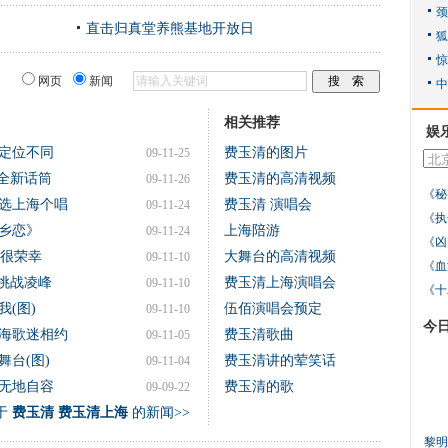
直击归真堂养熊基地开放日
网页
新闻
相关推荐
娱
定位不同
费玉清的图片
09-11-25
造全新话筒
费玉清的高清视频
09-11-26
《秘
选上海个唱
费玉清 演唱会
09-11-24
《执
乡恋》
上海陪游
09-11-24
《凶
我很荣幸
大舞台的高清视频
09-11-10
《血
"挑战凌峰
费玉清上海演唱会
09-11-10
《十
(图)
伍佰演唱会预定
09-11-10
今
上海歌迷相约
费玉清歌曲
09-11-05
台(图)
费玉清讲的荤笑话
09-11-04
无地自容
费玉清的歌
09-09-22
于
费玉清 费玉清上海
的新闻>>
黎明