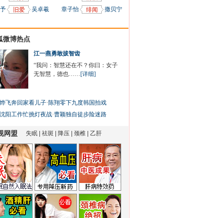
予
吴卓羲
章子怡
撒贝宁
旧爱
绯闻
狐微博热点
江一燕勇敢拔智齿
“我问：智慧还在不？你曰：女子
无智慧，德也……
[详细]
烨飞奔回家看儿子
·
陈翔零下九度韩国拍戏
沈阳工作忙挑灯夜战
·
曹颖独自徒步险迷路