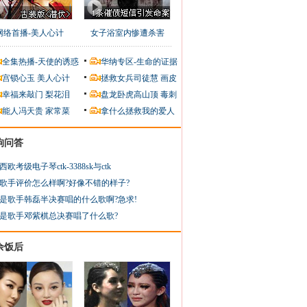
网络首播-美人心计
女子浴室内惨遭杀害
全集热播-天使的诱惑
华纳专区-生命的证据
宫锁心玉
美人心计
拯救女兵司徒慧
画皮
幸福来敲门
梨花泪
盘龙卧虎高山顶
毒刺
能人冯天贵
家常菜
拿什么拯救我的爱人
狗问答
西欧考级电子琴ctk-3388sk与ctk
歌手评价怎么样啊?好像不错的样子?
是歌手韩磊半决赛唱的什么歌啊?急求!
是歌手邓紫棋总决赛唱了什么歌?
余饭后