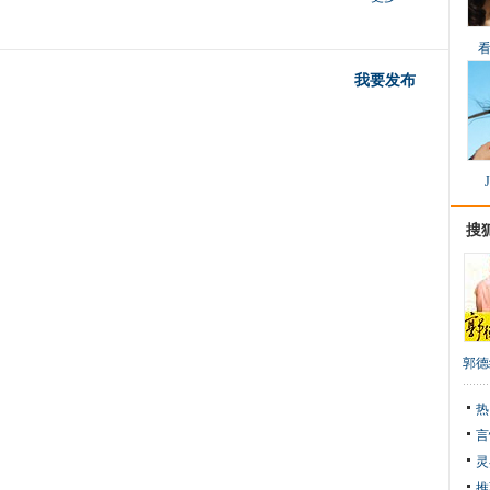
我要发布
搜
郭德
热
言
灵
推