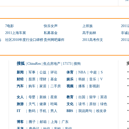
7电影
快乐女声
上班族
201
2011上海车展
私募基金
高手如林
非诚
选
社区2010年度行业口碑榜
贵州网吧爆炸
2011高考作文
201
搜狐
|
ChinaRen
|
焦点房地产
|
17173
|
搜狗
新闻
|
军事
|
公益
|
评论
体育
|
NBA
|
中超
|
S
财经
|
股票
|
理财
|
基金
娱乐
|
韩娱
|
音乐
|
V
汽车
|
购车
|
家居
|
二手房
视频
|
播客
|
影视剧
女人
|
母婴
|
新娘
|
星座
教育
|
出国
|
留学
|
英语
旅游
|
天气
|
健康
|
吃喝
文化
|
读书
|
原创
|
绿色
IT
|
数码
|
手机
|
男人
BBS
|
我说两句
|
校友录
博客
|
圈子
|
邮箱
|
上海
|
广东
天龙
|
鹿鼎记
|
短信
|
彩铃
|
彩信