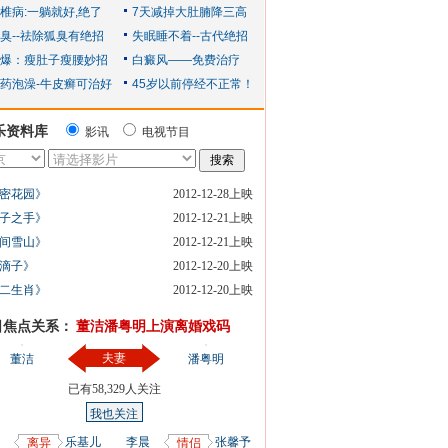
乐资料库
影讯
电视节目
密花园》
2012-12-28上映
子之手》
2012-12-21上映
间雪山》
2012-12-21上映
滴子》
2012-12-20上映
二生肖》
2012-12-20上映
日焦点关系：
董洁潘粤明上演离婚戏码
夫妻
董洁
潘粤明
已有
58,329
人关注
我也关注
乐基儿
李晨
张馨予
离异
情侣