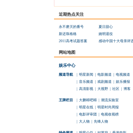
近期热点关注
永不磨灭的番号
夏日甜心
新还珠格格
姚明退役
2011高考试题答案
感动中国十大母亲评
网站地图
娱乐中心
频道导航
|
明星新闻
|
电影频道
|
电视频道
|
音乐频道
|
戏剧频道
|
娱乐播报
|
高清影视
|
大视野
|
社区
|
博客
王牌栏目
|
大鹏嘚吧嘚
|
潮流实验室
|
明星在线
|
明星时尚周报
|
电影评审团
|
电视收视榜
|
大人物
|
先锋人物
特色频道
|
明星公益
|
好莱坞
|
香港电影