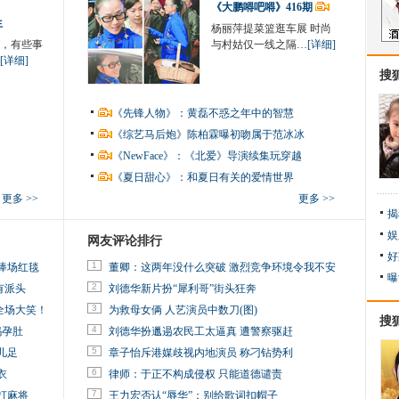
《大鹏嘚吧嘚》416期
生
杨丽萍提菜篮逛车展 时尚
，有些事
与村姑仅一线之隔…
[详细]
[详细]
搜
《先锋人物》：黄磊不惑之年中的智慧
《综艺马后炮》陈柏霖曝初吻属于范冰冰
《NewFace》：《北爱》导演续集玩穿越
《夏日甜心》：和夏日有关的爱情世界
更多 >>
更多 >>
揭
娱
网友评论排行
好
1
捧场红毯
董卿：这两年没什么突破 激烈竞争环境令我不安
曝
2
有派头
刘德华新片扮“犀利哥”街头狂奔
3
全场大笑！
为救母女俩 人艺演员中数刀(图)
搜
4
妈孕肚
刘德华扮邋遢农民工太逼真 遭警察驱赶
5
儿足
章子怡斥港媒歧视内地演员 称刁钻势利
6
衣
律师：于正不构成侵权 只能道德谴责
7
打麻将
王力宏否认“辱华”：别给歌词扣帽子