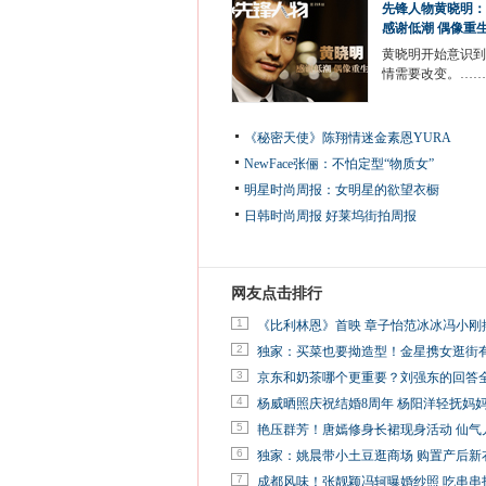
先锋人物黄晓明：
感谢低潮 偶像重
黄晓明开始意识到
情需要改变。……
《秘密天使》陈翔情迷金素恩YURA
NewFace张俪：不怕定型“物质女”
明星时尚周报：女明星的欲望衣橱
日韩时尚周报
好莱坞街拍周报
网友点击排行
1
《比利林恩》首映 章子怡范冰冰冯小刚
2
独家：买菜也要拗造型！金星携女逛街
3
京东和奶茶哪个更重要？刘强东的回答
4
杨威晒照庆祝结婚8周年 杨阳洋轻抚妈
5
艳压群芳！唐嫣修身长裙现身活动 仙气
6
独家：姚晨带小土豆逛商场 购置产后新
7
成都风味！张靓颖冯轲曝婚纱照 吃串串