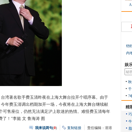
铛
内
娱
秋
千
7
湾著名歌手费玉清昨夜在上海大舞台拉开个唱序幕。由于
，今年费玉清调出档期加开一场，今夜将在上海大舞台继续献
精
00个可售座位，仍然无法满足沪上歌迷的热情。难怪费玉清每年
了！”李懿 文 鲁海涛 图
我来说两句
(
0
)
复制链接
责任编辑：溶溶