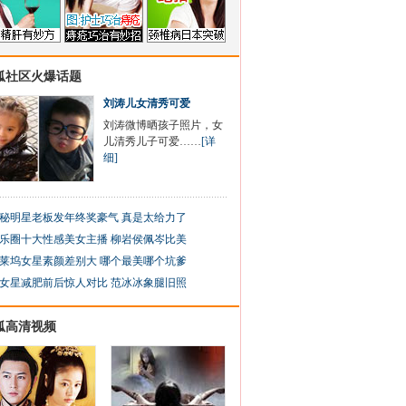
狐社区火爆话题
刘涛儿女清秀可爱
刘涛微博晒孩子照片，女
儿清秀儿子可爱……
[详
细]
秘明星老板发年终奖豪气 真是太给力了
乐圈十大性感美女主播 柳岩侯佩岑比美
莱坞女星素颜差别大 哪个最美哪个坑爹
女星减肥前后惊人对比 范冰冰象腿旧照
狐高清视频