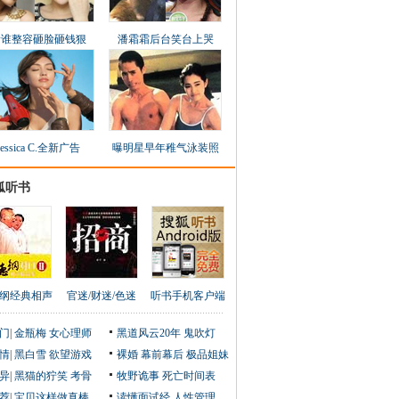
看谁整容砸脸砸钱狠
潘霜霜后台笑台上哭
Jessica C.全新广告
曝明星早年稚气泳装照
狐听书
纲经典相声
官迷/财迷/色迷
听书手机客户端
门
|
金瓶梅
女心理师
黑道风云20年
鬼吹灯
情
|
黑白雪
欲望游戏
裸婚
幕前幕后
极品姐妹
异
|
黑猫的狞笑
考骨
牧野诡事
死亡时间表
荐
|
宝贝这样做真棒
读懂面试经
人性管理