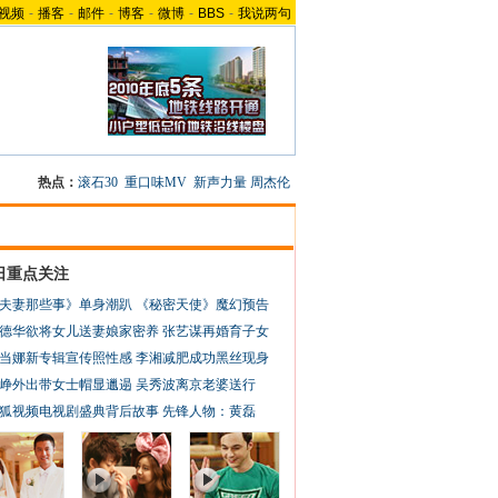
视频
-
播客
-
邮件
-
博客
-
微博
-
BBS
-
我说两句
热点：
滚石30
重口味MV
新声力量
周杰伦
日重点关注
夫妻那些事》单身潮趴
《秘密天使》魔幻预告
德华欲将女儿送妻娘家密养
张艺谋再婚育子女
当娜新专辑宣传照性感
李湘减肥成功黑丝现身
峥外出带女士帽显邋遢
吴秀波离京老婆送行
狐视频电视剧盛典背后故事
先锋人物：黄磊