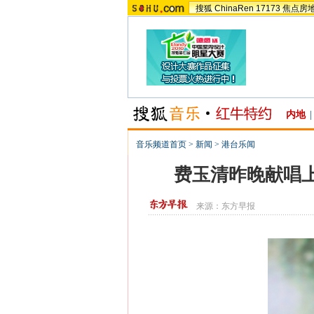
搜狐
ChinaRen
17173
焦点房
内地
|
音乐频道首页
>
新闻
>
港台乐闻
费玉清昨晚献唱上
来源：
东方早报