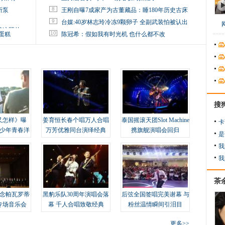
8
所泵
王刚自曝7成家产为古董藏品：睡180年历史古床
9
台媒:40岁林志玲冷冻9颗卵子 全副武装怕被认出
掉这照片
10
蛋糕
陈冠希：假如我有时光机 也什么都不改
搜
又怎样》曝
姜育恒长春个唱万人合唱
泰国摇滚天团Slot Machine
卡
变少年青春洋
万芳优雅同台演绎经典
携旗舰演唱会回归
是
我
我
茶
念帕瓦罗蒂
黑豹乐队30周年演唱会落
后弦全国签唱完美谢幕 与
专场音乐会
幕 千人合唱致敬经典
粉丝温情瞬间引泪目
更多>>