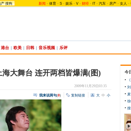
地产
搜狗
新闻
-
体育
-
S
-
娱乐
-
V
-
财经
-
IT
-
汽车
-
房产
-
女人
-
港台
|
欧美
|
日韩
|
音乐视频
|
乐评
海大舞台 连开两档皆爆满(图)
今
《
2009年11月29日03:35
刘
麦
我来说两句
(
0
)
复制链接
大
中
小
徐
搜