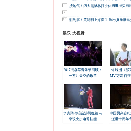
8
接地气！阔太熊黛林打扮休闲逛街买厕
9
马蓉离婚后，砸1000万人民币给媒体要求删
10
甜到腻！黄晓明上海庆生 Baby挺孕肚送
娱乐·大视野
2017混凝草音乐节回顾：
许魏洲《那
一整片天空的乐章
MV花絮 百
溢
李克勤演唱会沸腾红馆 与
中国男高音纪
李玟比拼电臀技能
逝世十周年