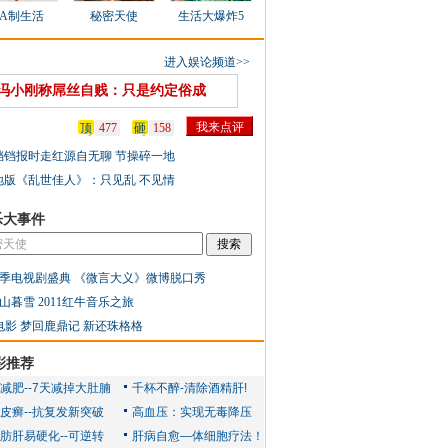
AA制生活
秘密天使
生活大爆炸5
进入娱论频道>>
冯小刚称屌丝自贱：只是约定俗成
顶
477
砸
158
铛铛报时走红源自无聊 节操碎一地
地版《乱世佳人》：只见乱 不见情
乐大事件
季电视剧盛典
《微言大义》微博脱口秀
山暮雪
2011红牛音乐之旅
电影
梦回鹿鼎记
新还珠格格
彩推荐