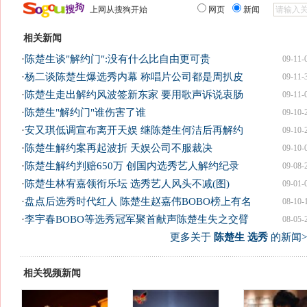
上网从搜狗开始
网页
新闻
相关新闻
·
陈楚生谈"解约门":没有什么比自由更可贵
09-11-
·
杨二谈陈楚生爆选秀内幕 称唱片公司都是周扒皮
09-11-
·
陈楚生走出解约风波签新东家 要用歌声诉说衷肠
09-11-
·
陈楚生"解约门"谁伤害了谁
09-10-
·
安又琪低调宣布离开天娱 继陈楚生何洁后再解约
09-10-
·
陈楚生解约案再起波折 天娱公司不服裁决
09-10-
·
陈楚生解约判赔650万 创国内选秀艺人解约纪录
09-08-
·
陈楚生林宥嘉领衔乐坛 选秀艺人风头不减(图)
09-01-
·
盘点后选秀时代红人 陈楚生赵嘉伟BOBO榜上有名
08-10-
·
李宇春BOBO等选秀冠军聚首献声陈楚生失之交臂
08-05-
更多关于
陈楚生 选秀
的新闻>
相关视频新闻