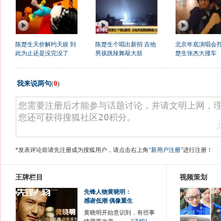
陈楚生天价解约天娱 到
陈楚生个唱出新招 吉他
北京年底演唱会扎
此为止还是没完没了
男孩跳辣舞敲大鼓
楚生张杰大撞车
我来说两句
(
0
)
*发表评论前请先注册成为搜狐用户，请点击右上角
“新用户注册”
进行注册！
王牌栏目
视频策划
先锋人物黄晓明：
感谢低潮 偶像重生
黄晓明开始意识到，有些事