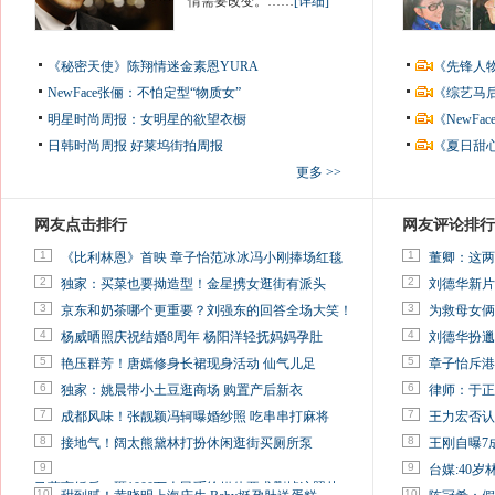
情需要改变。……
[详细]
《秘密天使》陈翔情迷金素恩YURA
《先锋人
NewFace张俪：不怕定型“物质女”
《综艺马
明星时尚周报：女明星的欲望衣橱
《NewF
日韩时尚周报
好莱坞街拍周报
《夏日甜
更多 >>
网友点击排行
网友评论排行
1
1
《比利林恩》首映 章子怡范冰冰冯小刚捧场红毯
董卿：这两
2
2
独家：买菜也要拗造型！金星携女逛街有派头
刘德华新片
3
3
京东和奶茶哪个更重要？刘强东的回答全场大笑！
为救母女俩
4
4
杨威晒照庆祝结婚8周年 杨阳洋轻抚妈妈孕肚
刘德华扮邋
5
5
艳压群芳！唐嫣修身长裙现身活动 仙气儿足
章子怡斥港
6
6
独家：姚晨带小土豆逛商场 购置产后新衣
律师：于正
7
7
成都风味！张靓颖冯轲曝婚纱照 吃串串打麻将
王力宏否认
8
8
接地气！阔太熊黛林打扮休闲逛街买厕所泵
王刚自曝7
9
9
台媒:40
马蓉离婚后，砸1000万人民币给媒体要求删掉这照片
10
10