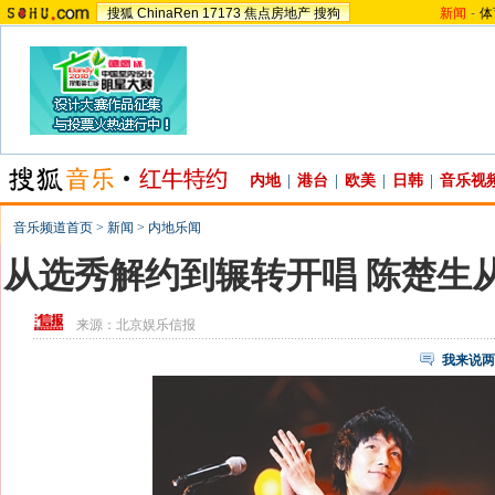
搜狐
ChinaRen
17173
焦点房地产
搜狗
新闻
-
体
内地
|
港台
|
欧美
|
日韩
|
音乐视
音乐频道首页
>
新闻
>
内地乐闻
从选秀解约到辗转开唱 陈楚生从
来源：
北京娱乐信报
我来说两