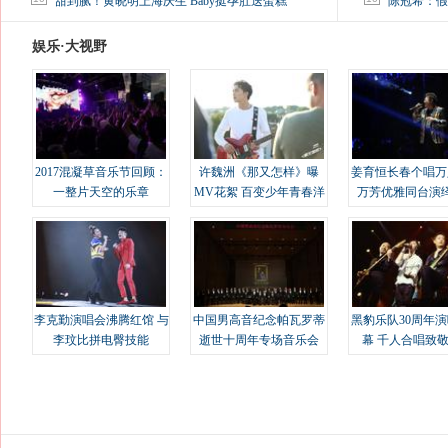
甜到腻！黄晓明上海庆生 Baby挺孕肚送蛋糕
陈冠希：假
娱乐·大视野
2017混凝草音乐节回顾：
许魏洲《那又怎样》曝
姜育恒长春个唱万
一整片天空的乐章
MV花絮 百变少年青春洋
万芳优雅同台演
溢
李克勤演唱会沸腾红馆 与
中国男高音纪念帕瓦罗蒂
黑豹乐队30周年
李玟比拼电臀技能
逝世十周年专场音乐会
幕 千人合唱致