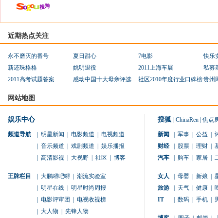
近期热点关注
永不磨灭的番号
夏日甜心
7电影
快乐
新还珠格格
姚明退役
2011上海车展
私募
2011高考试题答案
感动中国十大母亲评选
社区2010年度行业口碑榜
贵州
网站地图
娱乐中心
搜狐
|
ChinaRen
|
焦点
频道导航
|
明星新闻
|
电影频道
|
电视频道
新闻
|
军事
|
公益
|
|
音乐频道
|
戏剧频道
|
娱乐播报
财经
|
股票
|
理财
|
|
高清影视
|
大视野
|
社区
|
博客
汽车
|
购车
|
家居
|
王牌栏目
|
大鹏嘚吧嘚
|
潮流实验室
女人
|
母婴
|
新娘
|
|
明星在线
|
明星时尚周报
旅游
|
天气
|
健康
|
|
电影评审团
|
电视收视榜
IT
|
数码
|
手机
|
|
大人物
|
先锋人物