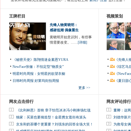
*发表评论前请先注册成为搜狐用户，请点击右上角
“新用户注册”
进行注册！
王牌栏目
视频策划
先锋人物黄晓明：
感谢低潮 偶像重生
黄晓明开始意识到，有些事
情需要改变。……
[详细]
《秘密天使》陈翔情迷金素恩YURA
《先锋人
NewFace张俪：不怕定型“物质女”
《综艺马
明星时尚周报：女明星的欲望衣橱
《NewF
日韩时尚周报
好莱坞街拍周报
《夏日甜
更多 >>
网友点击排行
网友评论排行
1
1
《比利林恩》首映 章子怡范冰冰冯小刚捧场红毯
董卿：这两
2
2
独家：买菜也要拗造型！金星携女逛街有派头
刘德华新片
3
3
京东和奶茶哪个更重要？刘强东的回答全场大笑！
为救母女俩
4
4