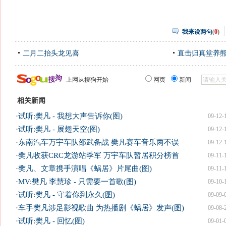
我来说两句
(
0
)
二月二抬头龙见喜
直击归真堂养
上网从搜狗开始
网页
新闻
相关新闻
·
试听:樊凡 - 我想大声告诉你(图)
09-12-
·
试听:樊凡 - 展翅天空(图)
09-12-
·
东南汽车万宇车队邵武备战 樊凡赛车音乐两不误
09-12-
·
樊凡收获CRC龙游站季军 万宇车队暂居积分榜首
09-11-
·
樊凡、文章携手演唱《蜗居》片尾曲(图)
09-11-
·
MV:樊凡 李慧珍 - 只需要一首歌(图)
09-10-
·
试听:樊凡 - 守着你到永久(图)
09-09-
·
车手樊凡涉足影视歌曲 为热播剧《蜗居》发声(图)
09-08-
·
试听:樊凡 - 回忆(图)
09-01-