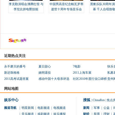
李克勤演唱会沸腾红馆 与
中国男高音纪念帕瓦罗蒂
黑豹乐队30周年
李玟比拼电臀技能
逝世十周年专场音乐会
幕 千人合唱致
近期热点关注
永不磨灭的番号
夏日甜心
7电影
快乐
新还珠格格
姚明退役
2011上海车展
私募
2011高考试题答案
感动中国十大母亲评选
社区2010年度行业口碑榜
贵州
网站地图
娱乐中心
搜狐
|
ChinaRen
|
焦点
频道导航
|
明星新闻
|
电影频道
|
电视频道
新闻
|
军事
|
公益
|
|
音乐频道
|
戏剧频道
|
娱乐播报
财经
|
股票
|
理财
|