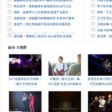
杨威晒照庆祝结婚8周年 杨阳洋轻抚妈妈孕肚
刘德华扮邋
5
5
艳压群芳！唐嫣修身长裙现身活动 仙气儿足
章子怡斥港
6
6
独家：姚晨带小土豆逛商场 购置产后新衣
律师：于正
7
7
成都风味！张靓颖冯轲曝婚纱照 吃串串打麻将
王力宏否认
8
8
接地气！阔太熊黛林打扮休闲逛街买厕所泵
王刚自曝7
9
9
台媒:40
马蓉离婚后，砸1000万人民币给媒体要求删掉这照片
10
10
甜到腻！黄晓明上海庆生 Baby挺孕肚送蛋糕
陈冠希：假
娱乐·大视野
2017混凝草音乐节回顾：
许魏洲《那又怎样》曝
姜育恒长春个唱万
一整片天空的乐章
MV花絮 百变少年青春洋
万芳优雅同台演
溢