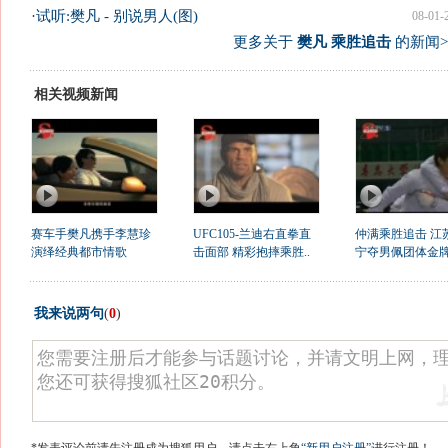
·
试听:樊凡 - 别说男人(图)
08-01-
更多关于
樊凡 乘胜追击
的新闻>
相关视频新闻
赛车手樊凡携手李慧珍
UFC105-兰迪右直拳直
仲满乘胜追击 江
演绎经典都市情歌
击面部 精彩抱摔乘胜..
宁夺男佩团体金
我来说两句
(
0
)