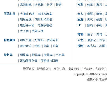
|
高清影视
|
大视野
|
社区
|
博客
汽车
|
购车
|
家居
|
王牌栏目
|
大鹏嘚吧嘚
|
潮流实验室
女人
|
母婴
|
新娘
|
|
明星在线
|
明星时尚周报
旅游
|
天气
|
健康
|
|
电影评审团
|
电视收视榜
IT
|
数码
|
手机
|
|
大人物
|
先锋人物
博客
|
圈子
|
邮箱
|
特色频道
|
明星公益
|
好莱坞
|
香港电影
天龙
|
鹿鼎记
|
短信
|
|
嘻哈音乐
|
独家
|
韩娱
|
日娱
搜狗
|
输入法
|
地图
|
资料库
|
明星库
|
影视库
|
专题库
|
节目单
|
滚动新闻列表
|
往期娱首回顾
设置首页
-
搜狗输入法
-
支付中心
-
搜狐招聘
-
广告服务
-
客服中心
Copyright
©
2018 Sohu.com
搜狐不良信息