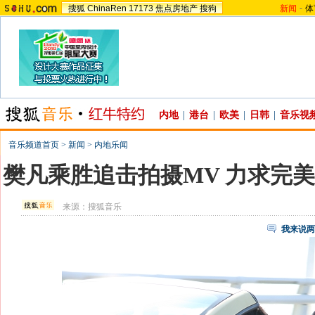
搜狐
ChinaRen
17173
焦点房地产
搜狗
新闻
-
体
内地
|
港台
|
欧美
|
日韩
|
音乐视
音乐频道首页
>
新闻
>
内地乐闻
樊凡乘胜追击拍摄MV 力求完
来源：
搜狐音乐
我来说两