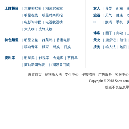
王牌栏目
|
大鹏嘚吧嘚
|
潮流实验室
女人
|
母婴
|
新娘
|
|
明星在线
|
明星时尚周报
旅游
|
天气
|
健康
|
|
电影评审团
|
电视收视榜
IT
|
数码
|
手机
|
|
大人物
|
先锋人物
博客
|
圈子
|
邮箱
|
特色频道
|
明星公益
|
好莱坞
|
香港电影
天龙
|
鹿鼎记
|
短信
|
|
嘻哈音乐
|
独家
|
韩娱
|
日娱
搜狗
|
输入法
|
地图
|
资料库
|
明星库
|
影视库
|
专题库
|
节目单
|
滚动新闻列表
|
往期娱首回顾
设置首页
-
搜狗输入法
-
支付中心
-
搜狐招聘
-
广告服务
-
客服中心
Copyright
©
2018 Sohu.com
搜狐不良信息