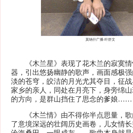
莫纳什广播-叶舒文
《木兰星》表现了花木兰的寂寞情
器，引出悠扬幽静的歌声，画面感极强
淡的苍穹，皎洁的月光尤其夺目，征战
家乡的亲人，同处在月亮下，身旁绵山
的方向，是群山挡住了思念的爹娘……
《木兰情》由不得你半点思量，歌
了意境深远的壮阔历史画卷，儿女情长