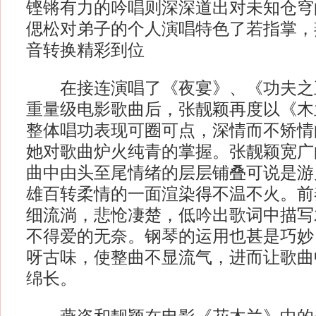
铿锵有力的吟唱则深深道出对未知仓穹
偲松对弟子的个人演唱特色了若指掌，
音转换精彩到位
在接连演唱了《夜宴》、《功夫之
重量级电影歌曲后，张靓颖再度以《木
整体唱功表现可圈可点，深情而不矫情
她对歌曲炉火纯青的掌握。张靓颖宽广
曲中由头至尾情绪的层层铺叠可说是游
雄百转柔情的一面渲染得不温不火。前
细流淌，悲怆凄楚，低吟出歌词中描写
不得爱的无奈。钢琴的运用也甚是巧妙
呀古味，使整曲不显流气，进而让歌曲
绵长。