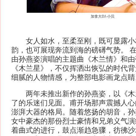
加拿大DJ-小贝
女人如水，至柔至刚，既可显露小
韵，也可展现奔流到海的磅礡气势。 
由孙燕姿演唱的主题曲《木兰情》和由
《木兰星》，不仅挥洒出恢弘的时代背
细腻的人物情感，为整部电影画龙点睛
两年未推出新作的孙燕姿，以《木
了的乐迷们见面。甫开场那声震撼人心
澎湃大器的格局。随着悠扬的胡音，孙
女中豪杰的那份烈士豪情和兄弟义气演
着曲式的进行，鼓点渐趋急骤，彷彿沙