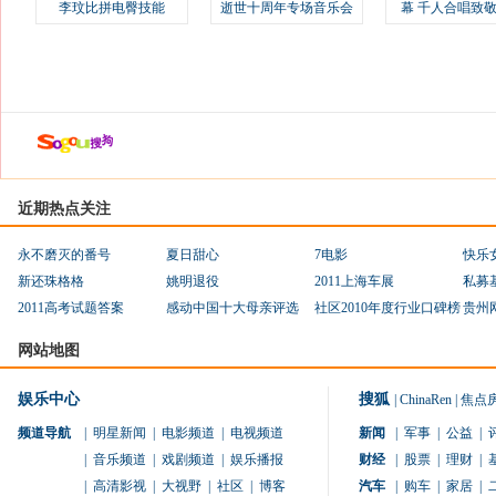
李玟比拼电臀技能
逝世十周年专场音乐会
幕 千人合唱致
近期热点关注
永不磨灭的番号
夏日甜心
7电影
快乐
新还珠格格
姚明退役
2011上海车展
私募
2011高考试题答案
感动中国十大母亲评选
社区2010年度行业口碑榜
贵州
网站地图
娱乐中心
搜狐
|
ChinaRen
|
焦点
频道导航
|
明星新闻
|
电影频道
|
电视频道
新闻
|
军事
|
公益
|
|
音乐频道
|
戏剧频道
|
娱乐播报
财经
|
股票
|
理财
|
|
高清影视
|
大视野
|
社区
|
博客
汽车
|
购车
|
家居
|