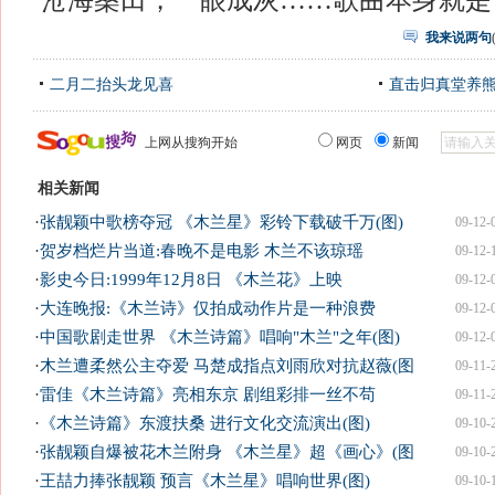
沧海桑田，一眼成灰……歌曲本身就是
我来说两句
二月二抬头龙见喜
直击归真堂养
上网从搜狗开始
网页
新闻
相关新闻
·
张靓颖中歌榜夺冠 《木兰星》彩铃下载破千万(图)
09-12-
·
贺岁档烂片当道:春晚不是电影 木兰不该琼瑶
09-12-
·
影史今日:1999年12月8日 《木兰花》上映
09-12-
·
大连晚报:《木兰诗》仅拍成动作片是一种浪费
09-12-
·
中国歌剧走世界 《木兰诗篇》唱响"木兰"之年(图)
09-12-
·
木兰遭柔然公主夺爱 马楚成指点刘雨欣对抗赵薇(图
09-11-
·
雷佳《木兰诗篇》亮相东京 剧组彩排一丝不苟
09-11-
·
《木兰诗篇》东渡扶桑 进行文化交流演出(图)
09-10-
·
张靓颖自爆被花木兰附身 《木兰星》超《画心》(图
09-10-
·
王喆力捧张靓颖 预言《木兰星》唱响世界(图)
09-10-