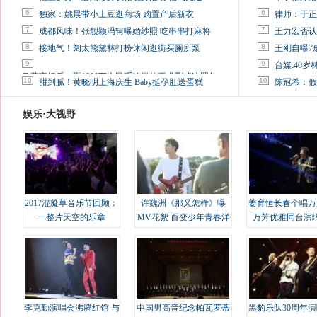
6
6
独家：姚晨带小土豆逛商场 购置产后新衣
律师：于正
7
7
成都风味！张靓颖冯轲曝婚纱照 吃串串打麻将
王力宏否认
8
8
接地气！阔太熊黛林打扮休闲逛街买厕所泵
王刚自曝7
9
9
台媒:40
马蓉离婚后，砸1000万人民币给媒体要求删掉这照片
10
10
甜到腻！黄晓明上海庆生 Baby挺孕肚送蛋糕
陈冠希：假
娱乐·大视野
2017混凝草音乐节回顾：
许魏洲《那又怎样》曝
姜育恒长春个唱万
一整片天空的乐章
MV花絮 百变少年青春洋
万芳优雅同台演
溢
李克勤演唱会沸腾红馆 与
中国男高音纪念帕瓦罗蒂
黑豹乐队30周年