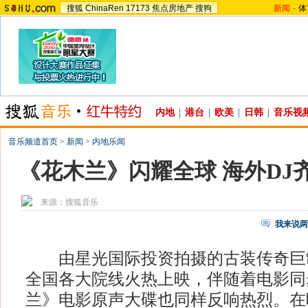
搜狐
ChinaRen
17173
焦点房地产
搜狗
新闻
-
体
内地
|
港台
|
欧美
|
日韩
|
音乐视
音乐频道首页
>
新闻
>
内地乐闻
《花木兰》闪耀全球 海外DJ
来源：
搜狐音乐
我来说两
由星光国际投资拍摄的古装传奇巨
全国各大院线火热上映，伴随着电影同
兰》电影原声大碟也同样反响热烈。在