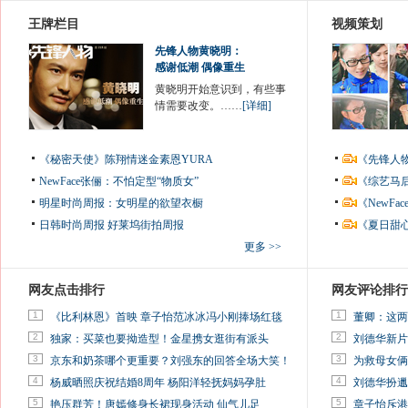
王牌栏目
视频策划
先锋人物黄晓明：
感谢低潮 偶像重生
黄晓明开始意识到，有些事
情需要改变。……
[详细]
《秘密天使》陈翔情迷金素恩YURA
《先锋人
NewFace张俪：不怕定型“物质女”
《综艺马
明星时尚周报：女明星的欲望衣橱
《NewF
日韩时尚周报
好莱坞街拍周报
《夏日甜
更多 >>
网友点击排行
网友评论排行
1
1
《比利林恩》首映 章子怡范冰冰冯小刚捧场红毯
董卿：这两
2
2
独家：买菜也要拗造型！金星携女逛街有派头
刘德华新片
3
3
京东和奶茶哪个更重要？刘强东的回答全场大笑！
为救母女俩
4
4
杨威晒照庆祝结婚8周年 杨阳洋轻抚妈妈孕肚
刘德华扮邋
5
5
艳压群芳！唐嫣修身长裙现身活动 仙气儿足
章子怡斥港