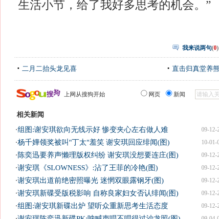
生活小节，给了我好多思考的机会。”
我来说两句
(
0
)
二月二抬头龙见喜
直击归真堂养
上网从搜狗开始
网页
新闻
相关新闻
·
组图:谢安琪欲向无线示好 惨变夹心左右做人难
09-12-
·
杨千嬅领奖被叫"丁太"羞笑 谢安琪回应绯闻(图)
10-01-
·
陈奕迅要养声懒理版权纠纷 谢安琪没想要连庄(图)
09-12-
·
谢安琪《SLOWNESS》:沾了王菲的冷艳(图)
09-12-
·
谢安琪出道前绝密照曝光 迷惘双眼露钢牙(图)
09-12-
·
谢安琪新碟受版税影响 自称良家妇女否认绯闻(图)
09-12-
·
组图:谢安琪新碟出炉 望听众重新思考生活态度
09-12-
·
谢安琪陈奕迅新碟PK:呐喊声唱不唱得过沙龙照(图)
09-04-