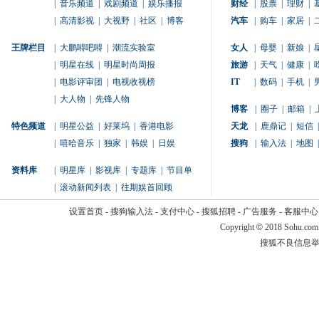
|
音乐频道
|
戏剧频道
|
娱乐播报
财经
|
股票
|
理财
|
|
高清影视
|
大视野
|
社区
|
博客
汽车
|
购车
|
家居
|
王牌栏目
|
大鹏嘚吧嘚
|
潮流实验室
女人
|
母婴
|
新娘
|
|
明星在线
|
明星时尚周报
旅游
|
天气
|
健康
|
|
电影评审团
|
电视收视榜
IT
|
数码
|
手机
|
|
大人物
|
先锋人物
博客
|
圈子
|
邮箱
|
特色频道
|
明星公益
|
好莱坞
|
香港电影
天龙
|
鹿鼎记
|
短信
|
|
嘻哈音乐
|
独家
|
韩娱
|
日娱
搜狗
|
输入法
|
地图
|
资料库
|
明星库
|
影视库
|
专题库
|
节目单
|
滚动新闻列表
|
往期娱首回顾
设置首页
-
搜狗输入法
-
支付中心
-
搜狐招聘
-
广告服务
-
客服中心
Copyright
©
2018 Sohu.com
搜狐不良信息