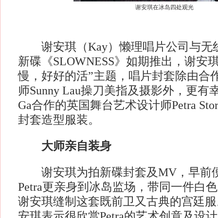
谢安琪在冰岛四处观光
谢安琪（Kay）懒理唱片公司与无
新碟《SLOWNESS》如期推出，谢安
慢，好好的活”主题，唱片封套除由合
师Sunny Lau操刀美指及摄影外，更有幸
Ga合作的英国舞台艺术设计师Petra St
封套造型服装。
大师亲自装身
谢安琪为拍新碟封套及MV，早前便
Petra更亲身到冰岛监场，带同一件白
谢安琪缝制这套既前卫又古典的宫廷服
安琪表示很欣赏Petra的艺术创意及设