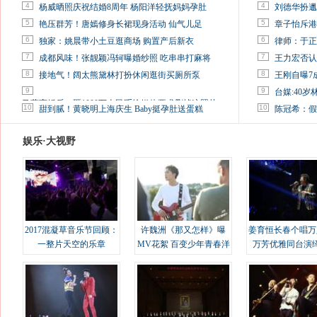
4
4
杨威晒照庆祝结婚8周年 杨阳洋轻抚妈妈孕肚
刘德华扮邋
5
5
艳压群芳！唐嫣修身长裙现身活动 仙气儿足
章子怡斥港
6
6
独家：姚晨带小土豆逛商场 购置产后新衣
律师：于正
7
7
成都风味！张靓颖冯轲曝婚纱照 吃串串打麻将
王力宏否认
8
8
接地气！阔太熊黛林打扮休闲逛街买厕所泵
王刚自曝7
9
9
台媒:40
马蓉离婚后，砸1000万人民币给媒体要求删掉这照片
10
10
甜到腻！黄晓明上海庆生 Baby挺孕肚送蛋糕
陈冠希：假
娱乐·大视野
2017混凝草音乐节回顾：
许魏洲《那又怎样》曝
姜育恒长春个唱万
一整片天空的乐章
MV花絮 百变少年青春洋
万芳优雅同台演
溢