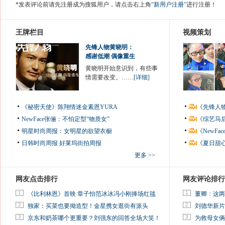
*发表评论前请先注册成为搜狐用户，请点击右上角
“新用户注册”
进行注册！
王牌栏目
视频策划
先锋人物黄晓明：
感谢低潮 偶像重生
黄晓明开始意识到，有些事
情需要改变。……
[详细]
《秘密天使》陈翔情迷金素恩YURA
《先锋人
NewFace张俪：不怕定型“物质女”
《综艺马
明星时尚周报：女明星的欲望衣橱
《NewF
日韩时尚周报
好莱坞街拍周报
《夏日甜
更多 >>
网友点击排行
网友评论排行
1
1
《比利林恩》首映 章子怡范冰冰冯小刚捧场红毯
董卿：这两
2
2
独家：买菜也要拗造型！金星携女逛街有派头
刘德华新片
3
3
京东和奶茶哪个更重要？刘强东的回答全场大笑！
为救母女俩