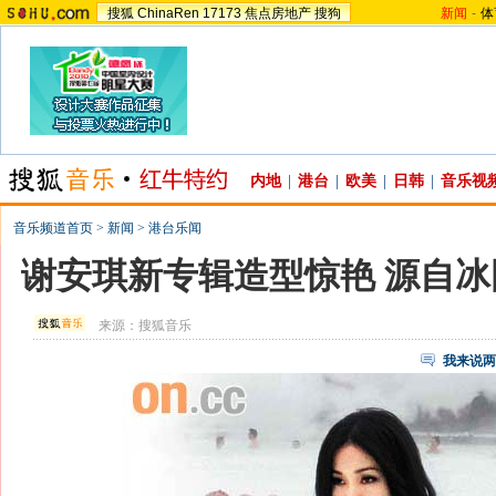
搜狐
ChinaRen
17173
焦点房地产
搜狗
新闻
-
体
内地
|
港台
|
欧美
|
日韩
|
音乐视
音乐频道首页
>
新闻
>
港台乐闻
谢安琪新专辑造型惊艳 源自冰
来源：
搜狐音乐
我来说两