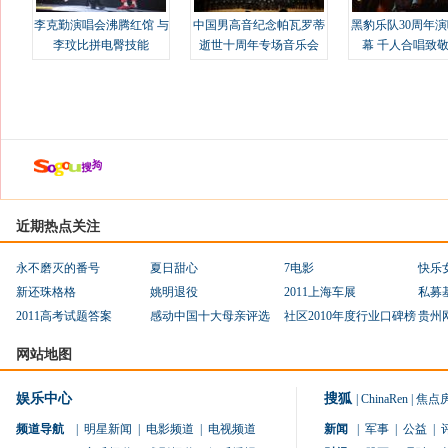
李克勤演唱会沸腾红馆 与
中国男高音纪念帕瓦罗蒂
黑豹乐队30周年
李玟比拼电臀技能
逝世十周年专场音乐会
幕 千人合唱致
近期热点关注
永不磨灭的番号
夏日甜心
7电影
快乐
新还珠格格
姚明退役
2011上海车展
私募
2011高考试题答案
感动中国十大母亲评选
社区2010年度行业口碑榜
贵州
网站地图
娱乐中心
搜狐
|
ChinaRen
|
焦点
频道导航
|
明星新闻
|
电影频道
|
电视频道
新闻
|
军事
|
公益
|