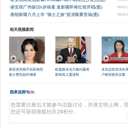
·
谢安琪广州探访6岁病童 发新碟即将红馆开唱(图)
09-03-
·
唐朝新碟六月上市 "骑士之旅"巡演隆重登场(图)
08-05-
相关视频新闻
谢安琪亮相不回应艳照
欧盟称冰岛欠账问题将
冰岛总统否决向
老公警告始作俑者
影响其入盟进程
户赔偿损失议案
我来说两句
(
0
)