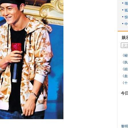
娱
《秘
《执
《凶
《血
《十
今
黎明