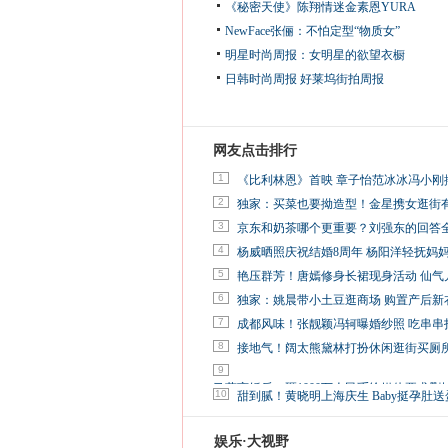
《秘密天使》陈翔情迷金素恩YURA
NewFace张俪：不怕定型“物质女”
明星时尚周报：女明星的欲望衣橱
日韩时尚周报
好莱坞街拍周报
网友点击排行
1
《比利林恩》首映 章子怡范冰冰冯小刚
2
独家：买菜也要拗造型！金星携女逛街
3
京东和奶茶哪个更重要？刘强东的回答
4
杨威晒照庆祝结婚8周年 杨阳洋轻抚妈
5
艳压群芳！唐嫣修身长裙现身活动 仙气
6
独家：姚晨带小土豆逛商场 购置产后新
7
成都风味！张靓颖冯轲曝婚纱照 吃串串
8
接地气！阔太熊黛林打扮休闲逛街买厕
9
马蓉离婚后，砸1000万人民币给媒体要求删
10
甜到腻！黄晓明上海庆生 Baby挺孕肚送
娱乐·大视野