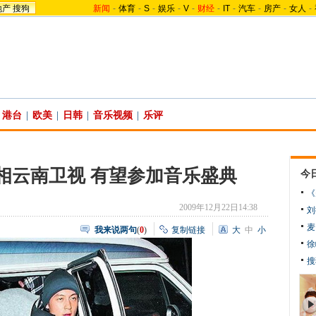
地产
搜狗
新闻
-
体育
-
S
-
娱乐
-
V
-
财经
-
IT
-
汽车
-
房产
-
女人
-
港台
|
欧美
|
日韩
|
音乐视频
|
乐评
相云南卫视 有望参加音乐盛典
今
《
2009年12月22日14:38
刘
麦
我来说两句
(
0
)
复制链接
大
中
小
徐
搜