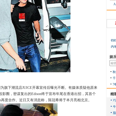
铛
内
娱
秋
千
7
调为旗下潮流店JUICE开幕宣传后曝光不断。有媒体质疑他原来
影圈，密谋复出的Edison终于宣布年尾在香港出招，其首个
精
ation再度合作。近日又有消息称，陈冠希将于本月亮相北京。