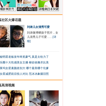
狐社区火爆话题
刘涛儿女清秀可爱
刘涛微博晒孩子照片，女
儿清秀儿子可爱……
[详
细]
秘明星老板发年终奖豪气 真是太给力了
乐圈十大性感美女主播 柳岩侯佩岑比美
莱坞女星素颜差别大 哪个最美哪个坑爹
女星减肥前后惊人对比 范冰冰象腿旧照
狐高清视频