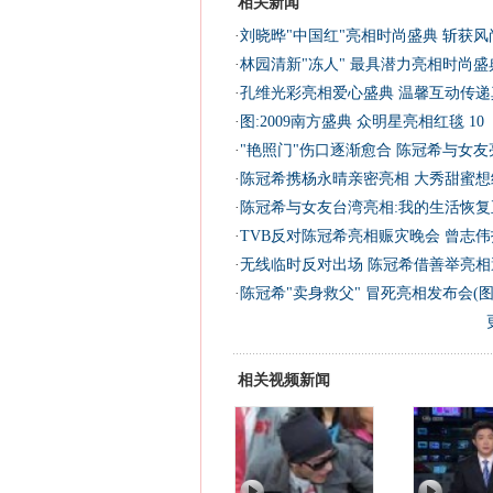
相关新闻
·
刘晓晔"中国红"亮相时尚盛典 斩获风
·
林园清新"冻人" 最具潜力亮相时尚盛
·
孔维光彩亮相爱心盛典 温馨互动传递真
·
图:2009南方盛典 众明星亮相红毯 10
·
"艳照门"伤口逐渐愈合 陈冠希与女友
·
陈冠希携杨永晴亲密亮相 大秀甜蜜想结
·
陈冠希与女友台湾亮相:我的生活恢复正
·
TVB反对陈冠希亮相赈灾晚会 曾志伟
·
无线临时反对出场 陈冠希借善举亮相遭
·
陈冠希"卖身救父" 冒死亮相发布会(图
相关视频新闻