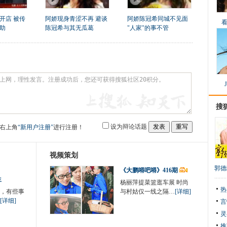
开店 被传
阿娇现身青涩不再 避谈
阿娇陈冠希同城不见面
助
陈冠希与其无瓜葛
"人家"的事不管
搜
设为辩论话题
右上角
“新用户注册”
进行注册！
视频策划
郭德
《大鹏嘚吧嘚》416期
生
杨丽萍提菜篮逛车展 时尚
热
，有些事
与村姑仅一线之隔…
[详细]
[详细]
言
灵
推