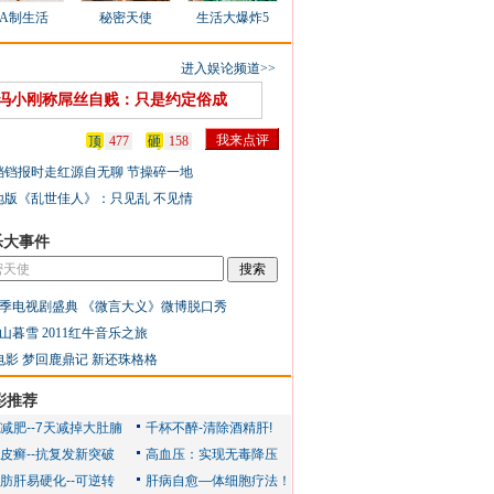
AA制生活
秘密天使
生活大爆炸5
进入娱论频道>>
冯小刚称屌丝自贱：只是约定俗成
顶
477
砸
158
铛铛报时走红源自无聊 节操碎一地
地版《乱世佳人》：只见乱 不见情
乐大事件
季电视剧盛典
《微言大义》微博脱口秀
山暮雪
2011红牛音乐之旅
电影
梦回鹿鼎记
新还珠格格
彩推荐