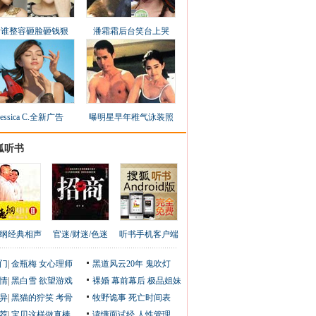
看谁整容砸脸砸钱狠
潘霜霜后台笑台上哭
Jessica C.全新广告
曝明星早年稚气泳装照
狐听书
纲经典相声
官迷/财迷/色迷
听书手机客户端
门
|
金瓶梅
女心理师
黑道风云20年
鬼吹灯
情
|
黑白雪
欲望游戏
裸婚
幕前幕后
极品姐妹
异
|
黑猫的狞笑
考骨
牧野诡事
死亡时间表
荐
|
宝贝这样做真棒
读懂面试经
人性管理