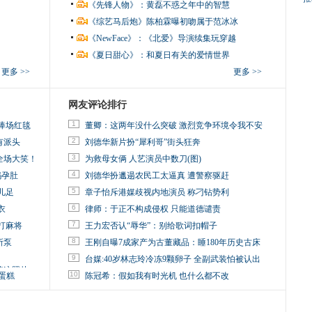
《先锋人物》：黄磊不惑之年中的智慧
《综艺马后炮》陈柏霖曝初吻属于范冰冰
《NewFace》：《北爱》导演续集玩穿越
《夏日甜心》：和夏日有关的爱情世界
更多 >>
更多 >>
网友评论排行
1
捧场红毯
董卿：这两年没什么突破 激烈竞争环境令我不安
2
有派头
刘德华新片扮“犀利哥”街头狂奔
3
全场大笑！
为救母女俩 人艺演员中数刀(图)
4
妈孕肚
刘德华扮邋遢农民工太逼真 遭警察驱赶
5
儿足
章子怡斥港媒歧视内地演员 称刁钻势利
6
衣
律师：于正不构成侵权 只能道德谴责
7
打麻将
王力宏否认“辱华”：别给歌词扣帽子
8
所泵
王刚自曝7成家产为古董藏品：睡180年历史古床
9
台媒:40岁林志玲冷冻9颗卵子 全副武装怕被认出
掉这照片
10
蛋糕
陈冠希：假如我有时光机 也什么都不改