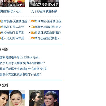
网络首播-美人心计
女子浴室内惨遭杀害
全集热播-天使的诱惑
华纳专区-生命的证据
宫锁心玉
美人心计
拯救女兵司徒慧
画皮
幸福来敲门
梨花泪
盘龙卧虎高山顶
毒刺
能人冯天贵
家常菜
拿什么拯救我的爱人
狗问答
西欧考级电子琴ctk-3388sk与ctk
歌手评价怎么样啊?好像不错的样子?
是歌手韩磊半决赛唱的什么歌啊?急求!
是歌手邓紫棋总决赛唱了什么歌?
余饭后