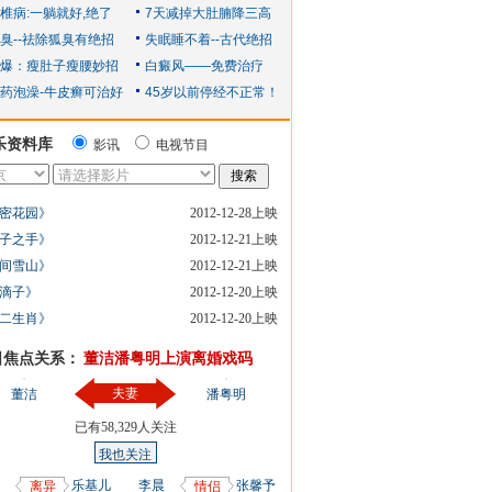
乐资料库
影讯
电视节目
密花园》
2012-12-28上映
子之手》
2012-12-21上映
间雪山》
2012-12-21上映
滴子》
2012-12-20上映
二生肖》
2012-12-20上映
日焦点关系：
董洁潘粤明上演离婚戏码
夫妻
董洁
潘粤明
已有
58,329
人关注
我也关注
乐基儿
李晨
张馨予
离异
情侣