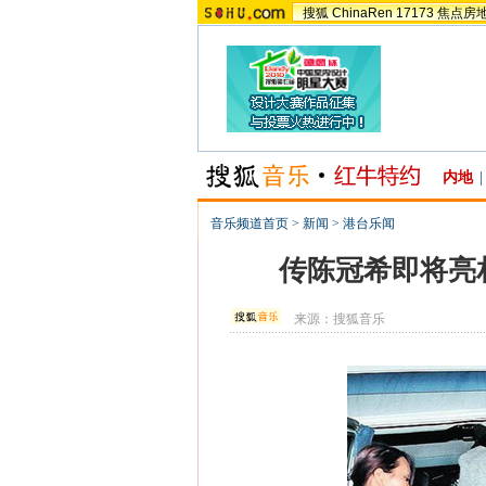
搜狐
ChinaRen
17173
焦点房
内地
|
音乐频道首页
>
新闻
>
港台乐闻
传陈冠希即将亮
来源：
搜狐音乐