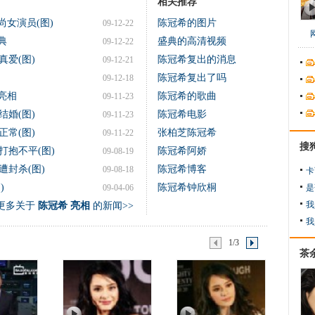
相关推荐
尚女演员(图)
陈冠希的图片
09-12-22
典
盛典的高清视频
09-12-22
爱(图)
陈冠希复出的消息
09-12-21
陈冠希复出了吗
09-12-18
亮相
陈冠希的歌曲
09-11-23
婚(图)
陈冠希电影
09-11-23
常(图)
张柏芝陈冠希
09-11-22
搜
打抱不平(图)
陈冠希阿娇
09-08-19
封杀(图)
陈冠希博客
09-08-18
卡
)
陈冠希钟欣桐
09-04-06
是
我
更多关于
陈冠希 亮相
的新闻>>
我
1/3
茶