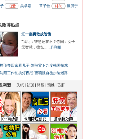
予
吴卓羲
章子怡
撒贝宁
旧爱
绯闻
狐微博热点
江一燕勇敢拔智齿
“我问：智慧还在不？你曰：女子
无智慧，德也……
[详细]
烨飞奔回家看儿子
·
陈翔零下九度韩国拍戏
沈阳工作忙挑灯夜战
·
曹颖独自徒步险迷路