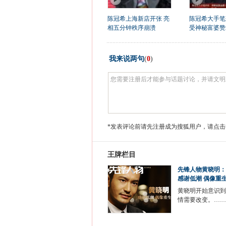
陈冠希上海新店开张 亮
陈冠希大手笔
相五分钟秩序崩溃
受神秘富婆赞
我来说两句
(
0
)
*发表评论前请先注册成为搜狐用户，请点击
王牌栏目
先锋人物黄晓明：
感谢低潮 偶像重
黄晓明开始意识到
情需要改变。……