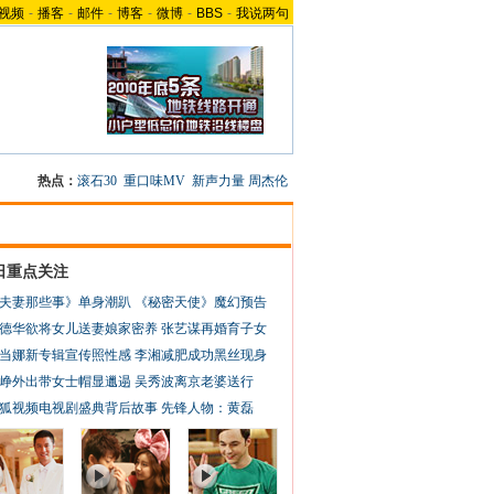
视频
-
播客
-
邮件
-
博客
-
微博
-
BBS
-
我说两句
热点：
滚石30
重口味MV
新声力量
周杰伦
日重点关注
夫妻那些事》单身潮趴
《秘密天使》魔幻预告
德华欲将女儿送妻娘家密养
张艺谋再婚育子女
当娜新专辑宣传照性感
李湘减肥成功黑丝现身
峥外出带女士帽显邋遢
吴秀波离京老婆送行
狐视频电视剧盛典背后故事
先锋人物：黄磊