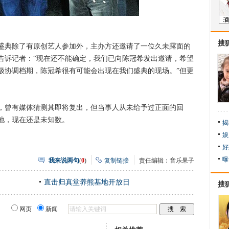
搜
典除了有原创艺人参加外，主办方还邀请了一位久未露面的
告诉记者：“现在还不能确定，我们已向陈冠希发出邀请，希望
极协调档期，陈冠希很有可能会出现在我们盛典的现场。”但更
曾有媒体猜测其即将复出，但当事人从未给予过正面的回
地，现在还是未知数。
揭
娱
好
曝
我来说两句
(
0
)
复制链接
责任编辑：音乐果子
直击归真堂养熊基地开放日
搜
网页
新闻