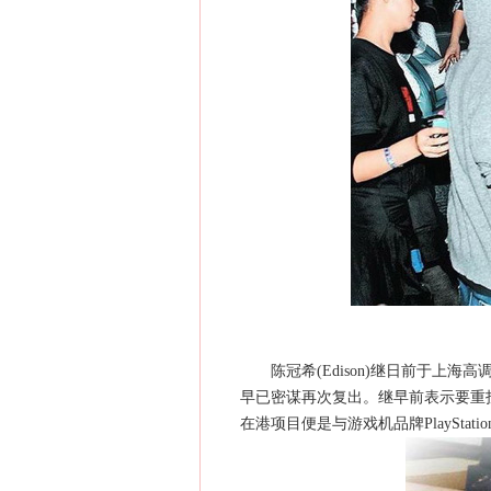
陈冠希(Edison)继日前于上海高
早已密谋再次复出。继早前表示要重投
在港项目便是与游戏机品牌PlaySt