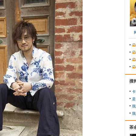
搜
卡
是
我
我
茶