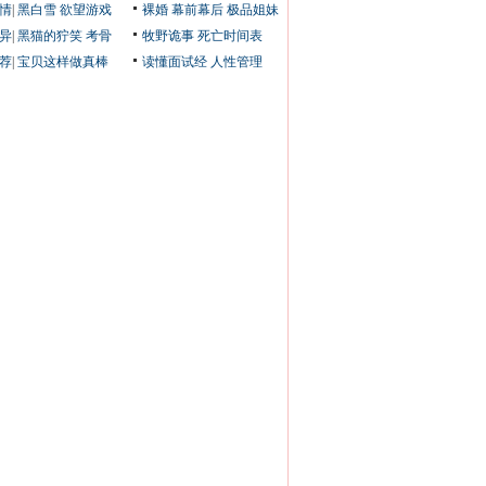
情
|
黑白雪
欲望游戏
裸婚
幕前幕后
极品姐妹
异
|
黑猫的狞笑
考骨
牧野诡事
死亡时间表
荐
|
宝贝这样做真棒
读懂面试经
人性管理