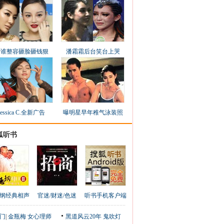
看谁整容砸脸砸钱狠
潘霜霜后台笑台上哭
Jessica C.全新广告
曝明星早年稚气泳装照
狐听书
纲经典相声
官迷/财迷/色迷
听书手机客户端
门
|
金瓶梅
女心理师
黑道风云20年
鬼吹灯