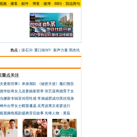
视频
-
播客
-
邮件
-
博客
-
微博
-
BBS
-
我说两句
热点：
滚石30
重口味MV
新声力量
周杰伦
日重点关注
夫妻那些事》单身潮趴
《秘密天使》魔幻预告
德华欲将女儿送妻娘家密养
张艺谋再婚育子女
当娜新专辑宣传照性感
李湘减肥成功黑丝现身
峥外出带女士帽显邋遢
吴秀波离京老婆送行
狐视频电视剧盛典背后故事
先锋人物：黄磊