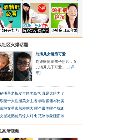
狐社区火爆话题
刘涛儿女清秀可爱
刘涛微博晒孩子照片，女
儿清秀儿子可爱……
[详
细]
秘明星老板发年终奖豪气 真是太给力了
乐圈十大性感美女主播 柳岩侯佩岑比美
莱坞女星素颜差别大 哪个最美哪个坑爹
女星减肥前后惊人对比 范冰冰象腿旧照
狐高清视频