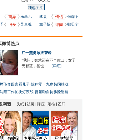
已有
58,329
人关注
我也关注
乐基儿
李晨
张馨予
离异
情侣
予
吴卓羲
章子怡
撒贝宁
旧爱
绯闻
狐微博热点
江一燕勇敢拔智齿
“我问：智慧还在不？你曰：女子
无智慧，德也……
[详细]
烨飞奔回家看儿子
·
陈翔零下九度韩国拍戏
沈阳工作忙挑灯夜战
·
曹颖独自徒步险迷路