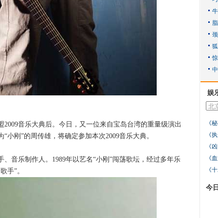
娱
《秘
009音乐大典后。今日，又一位来自宝岛台湾的重量级演出
《执
“小刚”的周传雄，将确定参加本次2009音乐大典。
《凶
《血
音乐制作人。1989年以艺名“小刚”闯荡歌坛，经过多年乐
《十
歌手”。
今