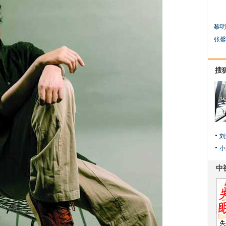
黎明
张馨
搜
刘
小