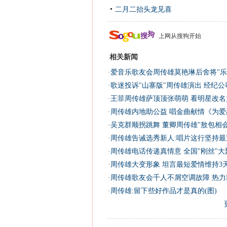
二月二抬头龙见喜
上网从搜狗开始
相关新闻
·
爱音乐歌友会周传雄莫艳琳后舍将"乐"
·
歌迷投诉"山寨版"周传雄演出 经纪公
·
王菲周传雄萨顶顶张萌萌 看明星改名大
·
周传雄内地助公益 唱金曲献情《为爱高
·
吴克群顺拐跳舞 董卿周传雄"敖包相会"
·
周传雄告诫选秀新人:唱片这行坚持最重
·
周传雄电话传递真情意 全国"刚丝"大聚
·
周传雄大变形象 坦言最短爱情维持3天
·
周传雄歌友会千人不屑空调故障 热力H
·
周传雄:留下些好作品才是真的(图)