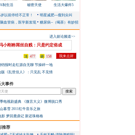
AA制生活
秘密天使
生活大爆炸5
进入娱论频道>>
冯小刚称屌丝自贱：只是约定俗成
顶
477
砸
158
铛铛报时走红源自无聊 节操碎一地
地版《乱世佳人》：只见乱 不见情
乐大事件
季电视剧盛典
《微言大义》微博脱口秀
山暮雪
2011红牛音乐之旅
电影
梦回鹿鼎记
新还珠格格
彩推荐