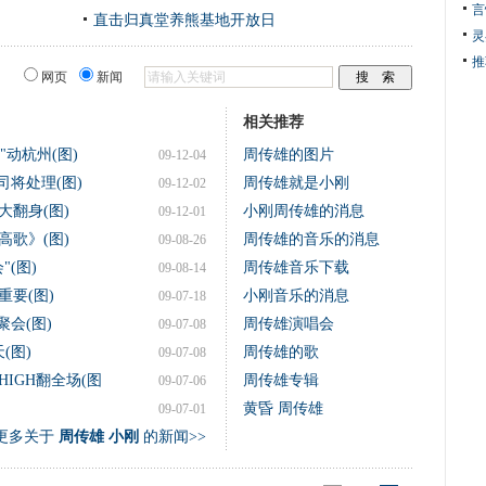
言
直击归真堂养熊基地开放日
灵
推
网页
新闻
相关推荐
动杭州(图)
周传雄的图片
09-12-04
司将处理(图)
周传雄就是小刚
09-12-02
翻身(图)
小刚周传雄的消息
09-12-01
歌》(图)
周传雄的音乐的消息
09-08-26
(图)
周传雄音乐下载
09-08-14
要(图)
小刚音乐的消息
09-07-18
会(图)
周传雄演唱会
09-07-08
(图)
周传雄的歌
09-07-08
IGH翻全场(图
周传雄专辑
09-07-06
黄昏 周传雄
09-07-01
更多关于
周传雄 小刚
的新闻>>