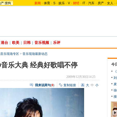
地产
搜狗
新闻
-
体育
-
S
-
娱乐
-
V
-
财经
-
IT
-
汽车
-
房产
-
女人
-
港台
|
欧美
|
日韩
|
音乐视频
|
乐评
视音乐现场专区
>
音乐现场最新动态
9音乐大典 经典好歌唱不停
今
《
2009年12月30日14:25
刘
麦
我来说两句
(
0
)
复制链接
大
中
小
徐
搜