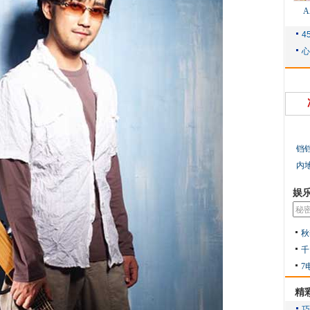
铛
内
娱
秋
千
7
精