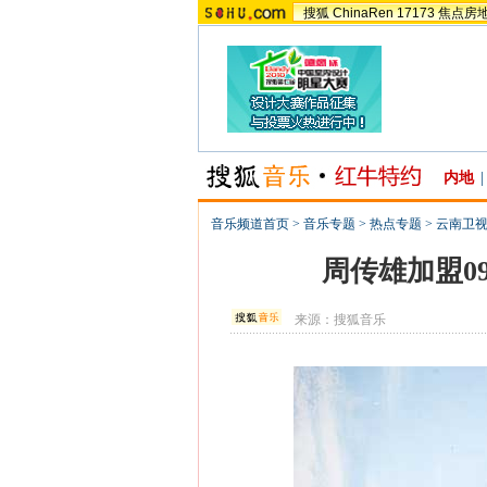
搜狐
ChinaRen
17173
焦点房
内地
|
音乐频道首页
>
音乐专题
>
热点专题
>
云南卫
周传雄加盟0
来源：
搜狐音乐