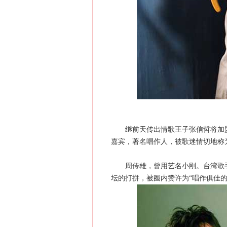
继前天传出情歌王子张信哲将加盟2
嘉宾，著名唱作人，被歌迷情切地称为
周传雄，曾用艺名小刚。台湾歌手、
坛的打拼，被圈内赞许为“唱作俱佳的