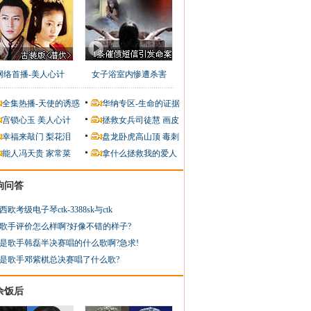
网络首播-美人心计
女子浴室内惨遭杀害
全集热播-天使的诱惑
华纳专区-生命的证据
宫锁心玉
美人心计
拯救女兵司徒慧
画皮
幸福来敲门
梨花泪
盘龙卧虎高山顶
毒刺
能人冯天贵
家常菜
拿什么拯救我的爱人
狗问答
西欧考级电子琴ctk-3388sk与ctk
歌手评价怎么样啊?好像不错的样子?
是歌手韩磊半决赛唱的什么歌啊?急求!
是歌手邓紫棋总决赛唱了什么歌?
余饭后