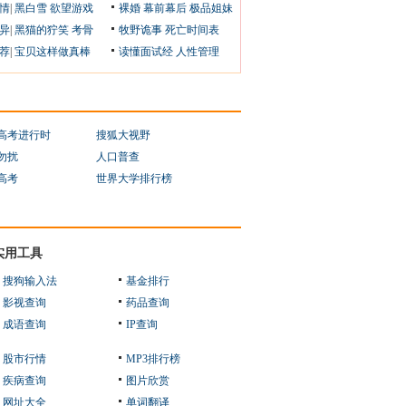
情
|
黑白雪
欲望游戏
裸婚
幕前幕后
极品姐妹
异
|
黑猫的狞笑
考骨
牧野诡事
死亡时间表
荐
|
宝贝这样做真棒
读懂面试经
人性管理
1高考进行时
搜狐大视野
勿扰
人口普查
1高考
世界大学排行榜
实用工具
搜狗输入法
基金排行
影视查询
药品查询
成语查询
IP查询
股市行情
MP3排行榜
疾病查询
图片欣赏
网址大全
单词翻译