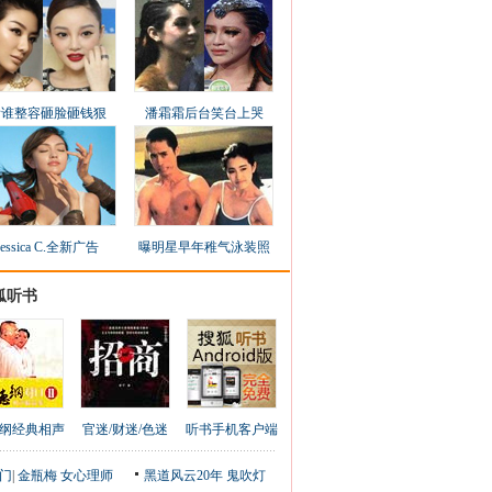
看谁整容砸脸砸钱狠
潘霜霜后台笑台上哭
Jessica C.全新广告
曝明星早年稚气泳装照
狐听书
纲经典相声
官迷/财迷/色迷
听书手机客户端
门
|
金瓶梅
女心理师
黑道风云20年
鬼吹灯