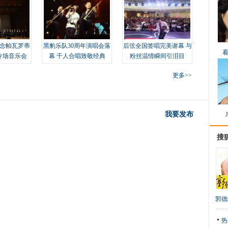
念帕瓦罗蒂
黑豹乐队30周年演唱会落
后弦全国签唱完美谢幕 与
专场音乐会
幕 千人合唱致敬经典
粉丝温情瞬间引泪目
更多>>
我要发布
搜
郭德
热