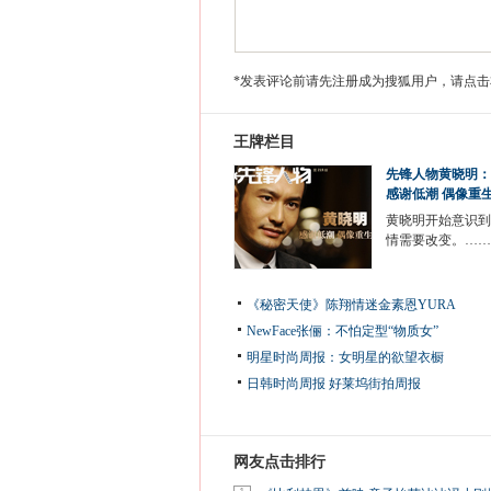
*发表评论前请先注册成为搜狐用户，请点击
王牌栏目
先锋人物黄晓明：
感谢低潮 偶像重
黄晓明开始意识到
情需要改变。……
《秘密天使》陈翔情迷金素恩YURA
NewFace张俪：不怕定型“物质女”
明星时尚周报：女明星的欲望衣橱
日韩时尚周报
好莱坞街拍周报
网友点击排行