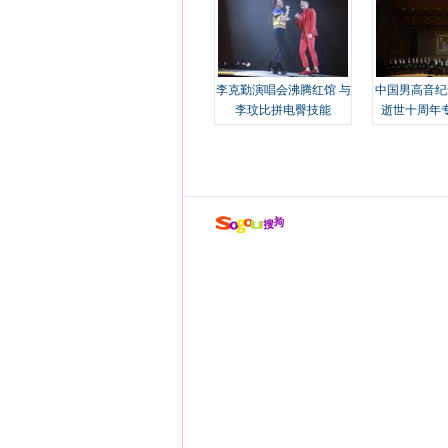
李克勤演唱会沸腾红馆 与
中国男高音纪
李玟比拼电臀技能
逝世十周年