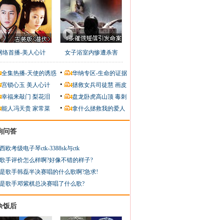
网络首播-美人心计
女子浴室内惨遭杀害
全集热播-天使的诱惑
华纳专区-生命的证据
宫锁心玉
美人心计
拯救女兵司徒慧
画皮
幸福来敲门
梨花泪
盘龙卧虎高山顶
毒刺
能人冯天贵
家常菜
拿什么拯救我的爱人
狗问答
西欧考级电子琴ctk-3388sk与ctk
歌手评价怎么样啊?好像不错的样子?
是歌手韩磊半决赛唱的什么歌啊?急求!
是歌手邓紫棋总决赛唱了什么歌?
余饭后