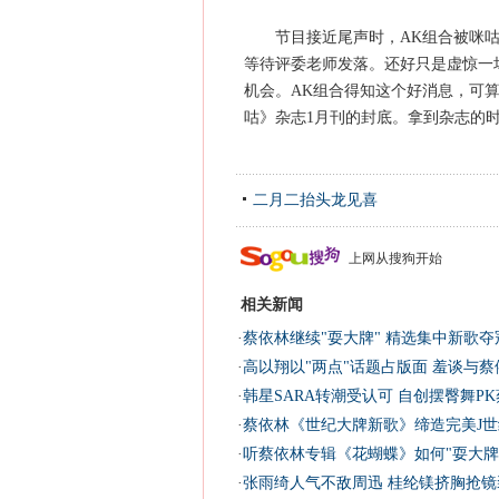
节目接近尾声时，AK组合被咪咕明
等待评委老师发落。还好只是虚惊一
机会。AK组合得知这个好消息，可
咕》杂志1月刊的封底。拿到杂志的
二月二抬头龙见喜
上网从搜狗开始
相关新闻
·
蔡依林继续"耍大牌" 精选集中新歌夺冠
·
高以翔以"两点"话题占版面 羞谈与蔡
·
韩星SARA转潮受认可 自创摆臀舞PK
·
蔡依林《世纪大牌新歌》缔造完美J世
·
听蔡依林专辑《花蝴蝶》如何"耍大牌
·
张雨绮人气不敌周迅 桂纶镁挤胸抢镜装