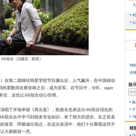
AK组合（沈建宏、陈奕）
铛
内
）在第二期咪咕明星学院节目播出后，人气飙升，在中国移动
娱
弱的票数排在蔡依林之后，成为亚军。在节目中，SHE、super
肯定有佳，这也让AK组合信心倍增。
秋
千
唱了开场串烧《再出发》，歌曲名也表达出AK组合现在的
7
AK组合从中学习到很多专业知识，有了很大的进步。在之前袁
K的发音、呼吸做出指点，在这次表演中，他们十分重视这些方
精
合让大家眼前一亮。