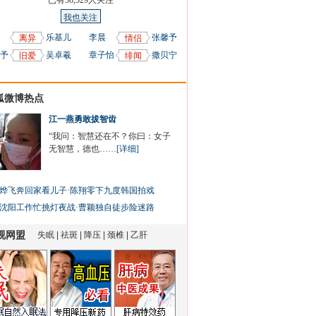
已有
58,329
人关注
我也关注
乐基儿
李晨
张馨予
离异
情侣
予
吴卓羲
章子怡
撒贝宁
旧爱
绯闻
狐微博热点
江一燕勇敢拔智齿
“我问：智慧还在不？你曰：女子
无智慧，德也……
[详细]
烨飞奔回家看儿子
·
陈翔零下九度韩国拍戏
沈阳工作忙挑灯夜战
·
曹颖独自徒步险迷路