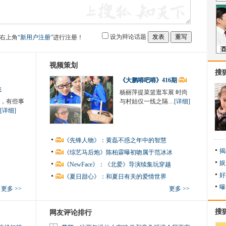
设为辩论话题
右上角
“新用户注册”
进行注册！
视频策划
搜
《大鹏嘚吧嘚》416期
生
杨丽萍提菜篮逛车展 时尚
，有些事
与村姑仅一线之隔…
[详细]
[详细]
《先锋人物》：黄磊不惑之年中的智慧
揭
《综艺马后炮》陈柏霖曝初吻属于范冰冰
娱
《NewFace》：《北爱》导演续集玩穿越
好
《夏日甜心》：和夏日有关的爱情世界
曝
更多 >>
更多 >>
搜
网友评论排行