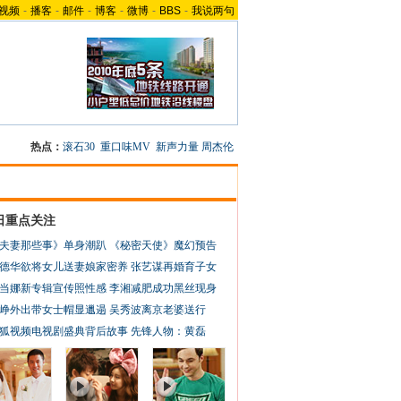
视频
-
播客
-
邮件
-
博客
-
微博
-
BBS
-
我说两句
热点：
滚石30
重口味MV
新声力量
周杰伦
日重点关注
夫妻那些事》单身潮趴
《秘密天使》魔幻预告
德华欲将女儿送妻娘家密养
张艺谋再婚育子女
当娜新专辑宣传照性感
李湘减肥成功黑丝现身
峥外出带女士帽显邋遢
吴秀波离京老婆送行
狐视频电视剧盛典背后故事
先锋人物：黄磊