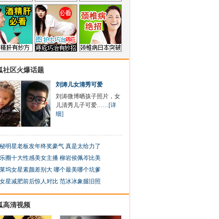
狐社区火爆话题
刘涛儿女清秀可爱
刘涛微博晒孩子照片，女
儿清秀儿子可爱……
[详
细]
秘明星老板发年终奖豪气 真是太给力了
乐圈十大性感美女主播 柳岩侯佩岑比美
莱坞女星素颜差别大 哪个最美哪个坑爹
女星减肥前后惊人对比 范冰冰象腿旧照
狐高清视频