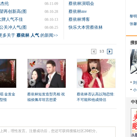
周杰伦
蔡依林演唱会
08-11-09
望再创新高(图
蔡依林mv
08-10-28
黎明
 大牌人气不佳
蔡依林博客
08-10-13
张馨
公关冲人气(图
快乐大本营蔡依林
08-08-25
更多关于
蔡依林 人气
的新闻>>
搜
1/3
刘
小
唱 金发金
蔡依林短发造型亮相 祝
蔡依林否认高以翔恋情:
型怪
福侯佩岑坦言想爱
不可能和他成情侣