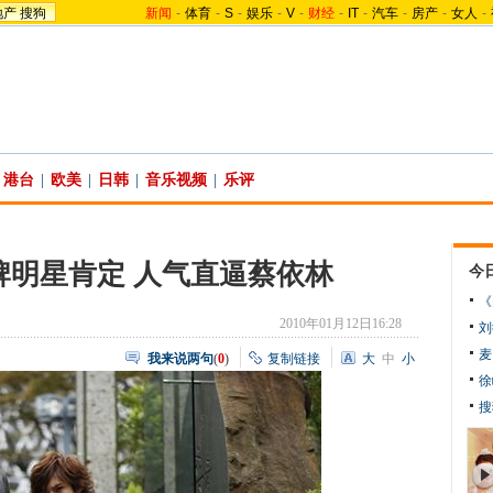
地产
搜狗
新闻
-
体育
-
S
-
娱乐
-
V
-
财经
-
IT
-
汽车
-
房产
-
女人
-
港台
|
欧美
|
日韩
|
音乐视频
|
乐评
牌明星肯定 人气直逼蔡依林
今
《
2010年01月12日16:28
刘
麦
我来说两句
(
0
)
复制链接
大
中
小
徐
搜