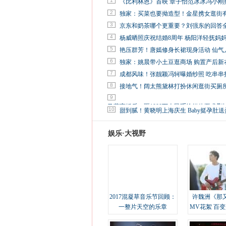
1
《比利林恩》首映 章子怡范冰冰冯小刚
2
独家：买菜也要拗造型！金星携女逛街
3
京东和奶茶哪个更重要？刘强东的回答
4
杨威晒照庆祝结婚8周年 杨阳洋轻抚妈
5
艳压群芳！唐嫣修身长裙现身活动 仙气
6
独家：姚晨带小土豆逛商场 购置产后新
7
成都风味！张靓颖冯轲曝婚纱照 吃串串
8
接地气！阔太熊黛林打扮休闲逛街买厕
9
马蓉离婚后，砸1000万人民币给媒体要求删
10
甜到腻！黄晓明上海庆生 Baby挺孕肚送
娱乐·大视野
2017混凝草音乐节回顾：
许魏洲《那
一整片天空的乐章
MV花絮 百
溢