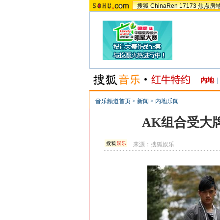
搜狐
ChinaRen
17173
焦点房
内地
|
音乐频道首页
>
新闻
>
内地乐闻
AK组合受大
来源：
搜狐娱乐