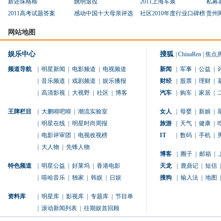
新还珠格格
姚明退役
2011上海车展
私募
2011高考试题答案
感动中国十大母亲评选
社区2010年度行业口碑榜
贵州
网站地图
娱乐中心
搜狐
|
ChinaRen
|
焦点
频道导航
|
明星新闻
|
电影频道
|
电视频道
新闻
|
军事
|
公益
|
|
音乐频道
|
戏剧频道
|
娱乐播报
财经
|
股票
|
理财
|
|
高清影视
|
大视野
|
社区
|
博客
汽车
|
购车
|
家居
|
王牌栏目
|
大鹏嘚吧嘚
|
潮流实验室
女人
|
母婴
|
新娘
|
|
明星在线
|
明星时尚周报
旅游
|
天气
|
健康
|
|
电影评审团
|
电视收视榜
IT
|
数码
|
手机
|
|
大人物
|
先锋人物
博客
|
圈子
|
邮箱
|
特色频道
|
明星公益
|
好莱坞
|
香港电影
天龙
|
鹿鼎记
|
短信
|
|
嘻哈音乐
|
独家
|
韩娱
|
日娱
搜狗
|
输入法
|
地图
|
资料库
|
明星库
|
影视库
|
专题库
|
节目单
|
滚动新闻列表
|
往期娱首回顾