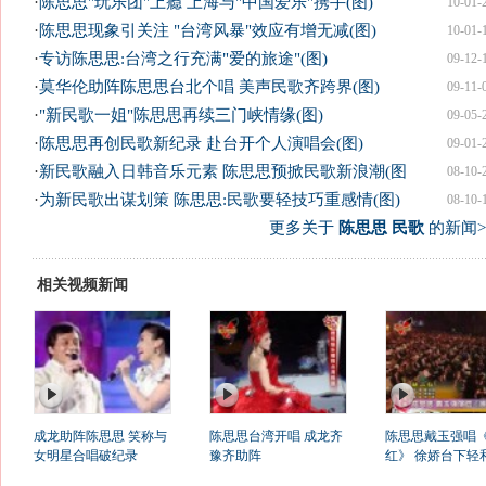
·
陈思思"玩乐团"上瘾 上海与"中国爱乐"携手(图)
10-01-
·
陈思思现象引关注 "台湾风暴"效应有增无减(图)
10-01-
·
专访陈思思:台湾之行充满"爱的旅途"(图)
09-12-
·
莫华伦助阵陈思思台北个唱 美声民歌齐跨界(图)
09-11-
·
"新民歌一姐"陈思思再续三门峡情缘(图)
09-05-
·
陈思思再创民歌新纪录 赴台开个人演唱会(图)
09-01-
·
新民歌融入日韩音乐元素 陈思思预掀民歌新浪潮(图
08-10-
·
为新民歌出谋划策 陈思思:民歌要轻技巧重感情(图)
08-10-
更多关于
陈思思 民歌
的新闻>
相关视频新闻
成龙助阵陈思思 笑称与
陈思思台湾开唱 成龙齐
陈思思戴玉强唱
女明星合唱破纪录
豫齐助阵
红》 徐娇台下轻