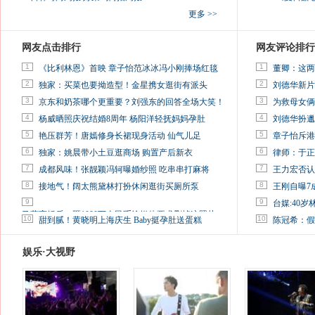
更多 >>
网友点击排行
网友评论排行
1
1
《比利林恩》首映 章子怡范冰冰冯小刚捧场红毯
董卿：这两
2
2
独家：买菜也要拗造型！金星携女逛街有派头
刘德华新片
3
3
京东和奶茶哪个更重要？刘强东的回答全场大笑！
为救母女俩
4
4
杨威晒照庆祝结婚8周年 杨阳洋轻抚妈妈孕肚
刘德华扮邋
5
5
艳压群芳！唐嫣修身长裙现身活动 仙气儿足
章子怡斥港
6
6
独家：姚晨带小土豆逛商场 购置产后新衣
律师：于正
7
7
成都风味！张靓颖冯轲曝婚纱照 吃串串打麻将
王力宏否认
8
8
接地气！阔太熊黛林打扮休闲逛街买厕所泵
王刚自曝7
9
9
台媒:40
马蓉离婚后，砸1000万人民币给媒体要求删掉这照片
10
10
甜到腻！黄晓明上海庆生 Baby挺孕肚送蛋糕
陈冠希：假
娱乐·大视野