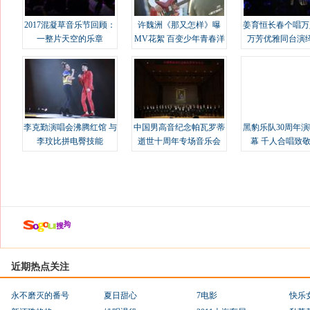
2017混凝草音乐节回顾：
许魏洲《那又怎样》曝
姜育恒长春个唱万
一整片天空的乐章
MV花絮 百变少年青春洋
万芳优雅同台演
溢
李克勤演唱会沸腾红馆 与
中国男高音纪念帕瓦罗蒂
黑豹乐队30周年
李玟比拼电臀技能
逝世十周年专场音乐会
幕 千人合唱致
近期热点关注
永不磨灭的番号
夏日甜心
7电影
快乐