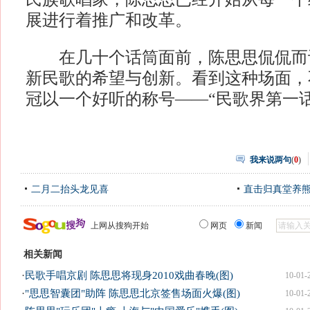
展进行着推广和改革。
在几十个话筒面前，陈思思侃侃而
新民歌的希望与创新。看到这种场面，
冠以一个好听的称号——“民歌界第一
我来说两句
(
0
)
二月二抬头龙见喜
直击归真堂养
上网从搜狗开始
网页
新闻
相关新闻
·
民歌手唱京剧 陈思思将现身2010戏曲春晚(图)
10-01-
·
"思思智囊团"助阵 陈思思北京签售场面火爆(图)
10-01-