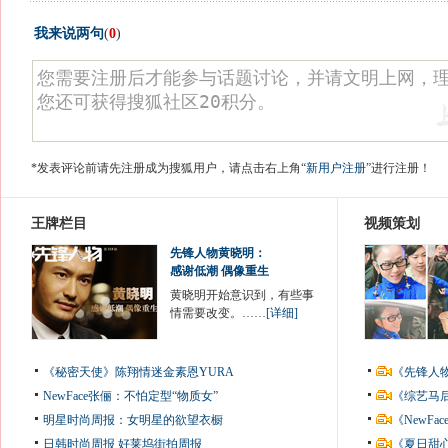
我来说两句
(
0
)
*发表评论前请先注册成为搜狐用户，请点击右上角
“新用户注册”
进行注册！
王牌栏目
视频策划
先锋人物黄晓明：
感谢低潮 偶像重生
黄晓明开始意识到，有些事
情需要改变。……
[详细]
《秘密天使》陈翔情迷金素恩YURA
《先锋人
NewFace张俪：不怕定型“物质女”
《综艺马
明星时尚周报：女明星的欲望衣橱
《NewF
日韩时尚周报
好莱坞街拍周报
《夏日甜