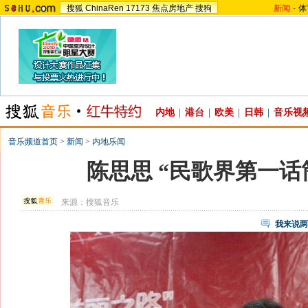
搜狐
ChinaRen
17173
焦点房地产
搜狗
新闻
-
体
内地
|
港台
|
欧美
|
日韩
|
音乐视
音乐频道首页
>
新闻
>
内地乐闻
陈思思 “民歌界第一话
来源：
搜狐音乐
我来说两