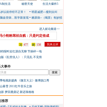
AA制生活
秘密天使
生活大爆炸5
进入娱论频道>>
冯小刚称屌丝自贱：只是约定俗成
顶
477
砸
158
铛铛报时走红源自无聊 节操碎一地
地版《乱世佳人》：只见乱 不见情
乐大事件
季电视剧盛典
《微言大义》微博脱口秀
山暮雪
2011红牛音乐之旅
电影
梦回鹿鼎记
新还珠格格
彩推荐