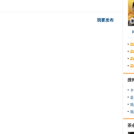
我要发布
搜
卡
是
我
我
茶