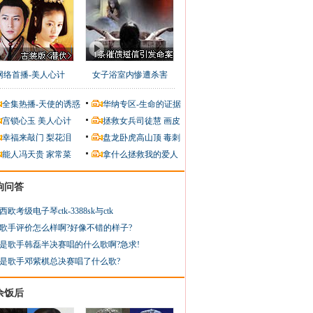
网络首播-美人心计
女子浴室内惨遭杀害
全集热播-天使的诱惑
华纳专区-生命的证据
宫锁心玉
美人心计
拯救女兵司徒慧
画皮
幸福来敲门
梨花泪
盘龙卧虎高山顶
毒刺
能人冯天贵
家常菜
拿什么拯救我的爱人
狗问答
西欧考级电子琴ctk-3388sk与ctk
歌手评价怎么样啊?好像不错的样子?
是歌手韩磊半决赛唱的什么歌啊?急求!
是歌手邓紫棋总决赛唱了什么歌?
余饭后