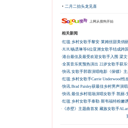
二月二抬头龙见喜
上网从搜狗开始
相关新闻
·
红毯:乡村女歌手黎安·莱姆丝甜美俏丽
·
JUJU杨丞琳等6位亚洲女歌手结成跨国
·
港台最佳及最受欢迎女歌手入围 梁文
·
全英音乐奖预热演出 22岁女歌手获乐
·
快讯:女歌手郭蓉演唱电影《保镖》主
·
红毯:乡村女歌手Carrie Underwoo
·
快讯:Brad Paisley获最佳乡村男声演
·
快讯:最佳乡村现场演唱女歌手 凯丽-
·
红毯:乡村女歌手泰勒·斯韦福特粉嫩诱
·
《赤壁》主题曲首发 藏族女歌手ALan