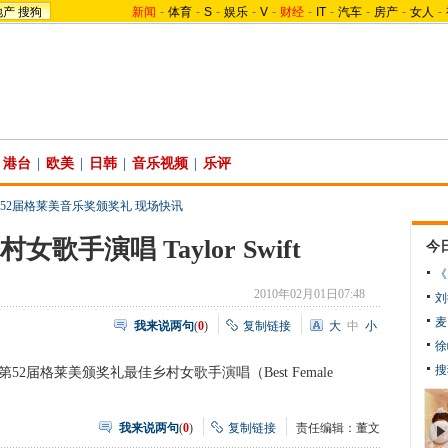
地产
搜狗
新闻
-
体育
-
S
-
娱乐
-
V
-
财经
-
IT
-
汽车
-
房产
-
女人
-
港台
|
欧美
|
日韩
|
音乐视频
|
乐评
52届格莱美音乐奖颁奖礼 现场快讯
歌手演唱 Taylor Swift
今
《
2010年02月01日07:48
刘
麦
我来说两句
(
0
)
复制链接
大
中
小
徐
搜
e》获得第52届格莱美颁奖礼最佳乡村女歌手演唱（Best Female
我来说两句
(
0
)
复制链接
责任编辑：董文