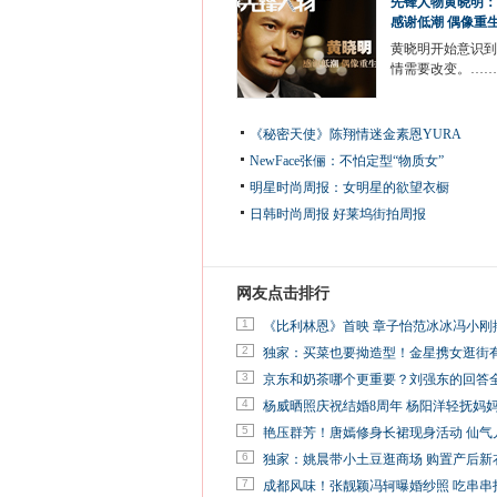
先锋人物黄晓明：
感谢低潮 偶像重
黄晓明开始意识到
情需要改变。……
《秘密天使》陈翔情迷金素恩YURA
NewFace张俪：不怕定型“物质女”
明星时尚周报：女明星的欲望衣橱
日韩时尚周报
好莱坞街拍周报
网友点击排行
1
《比利林恩》首映 章子怡范冰冰冯小刚
2
独家：买菜也要拗造型！金星携女逛街
3
京东和奶茶哪个更重要？刘强东的回答
4
杨威晒照庆祝结婚8周年 杨阳洋轻抚妈
5
艳压群芳！唐嫣修身长裙现身活动 仙气
6
独家：姚晨带小土豆逛商场 购置产后新
7
成都风味！张靓颖冯轲曝婚纱照 吃串串