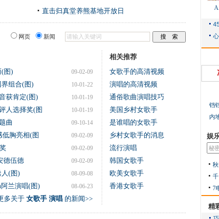
直击归真堂养熊基地开放日
网页
新闻
相关推荐
(图)
女歌手的高清视频
09-02-09
界组合(图)
演唱的高清视频
10-01-22
音获肯定(图)
通俗歌曲演唱技巧
10-01-19
铛
评人选择奖(图
美国乡村女歌手
10-01-19
内
题曲
是谁唱的女歌手
09-10-14
d性感低胸亮相(图
乡村女歌手的消息
09-02-09
娱
唱奖
流行演唱
09-02-09
安德伍德
韩国女歌手
09-02-09
秋
人(图)
欧美女歌手
08-09-08
千
阿兰演唱(图)
香港女歌手
08-06-23
7
更多关于
女歌手 演唱
的新闻>>
精