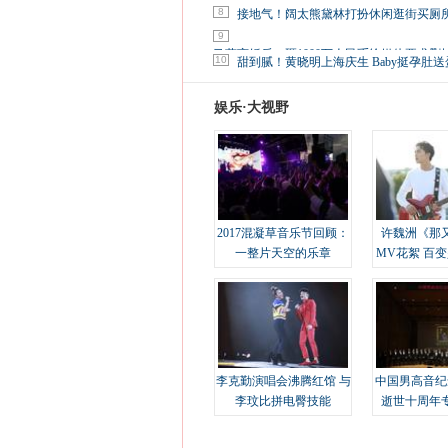
8
接地气！阔太熊黛林打扮休闲逛街买厕
9
马蓉离婚后，砸1000万人民币给媒体要求删
10
甜到腻！黄晓明上海庆生 Baby挺孕肚送
娱乐·大视野
2017混凝草音乐节回顾：
许魏洲《那
一整片天空的乐章
MV花絮 百
溢
李克勤演唱会沸腾红馆 与
中国男高音纪
李玟比拼电臀技能
逝世十周年