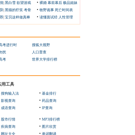
情
|
黑白雪
欲望游戏
裸婚
幕前幕后
极品姐妹
异
|
黑猫的狞笑
考骨
牧野诡事
死亡时间表
荐
|
宝贝这样做真棒
读懂面试经
人性管理
1高考进行时
搜狐大视野
勿扰
人口普查
1高考
世界大学排行榜
实用工具
搜狗输入法
基金排行
影视查询
药品查询
成语查询
IP查询
股市行情
MP3排行榜
疾病查询
图片欣赏
网址大全
单词翻译