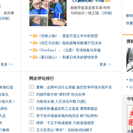
《大鹏嘚吧嘚》416期
生
杨丽萍提菜篮逛车展 时尚
，有些事
与村姑仅一线之隔…
[详细]
黎明
[详细]
张馨
《先锋人物》：黄磊不惑之年中的智慧
搜
《综艺马后炮》陈柏霖曝初吻属于范冰冰
《NewFace》：《北爱》导演续集玩穿越
《夏日甜心》：和夏日有关的爱情世界
更多 >>
更多 >>
网友评论排行
刘
1
捧场红毯
董卿：这两年没什么突破 激烈竞争环境令我不安
小
2
有派头
刘德华新片扮“犀利哥”街头狂奔
3
全场大笑！
为救母女俩 人艺演员中数刀(图)
4
妈孕肚
刘德华扮邋遢农民工太逼真 遭警察驱赶
5
儿足
章子怡斥港媒歧视内地演员 称刁钻势利
6
衣
律师：于正不构成侵权 只能道德谴责
7
打麻将
王力宏否认“辱华”：别给歌词扣帽子