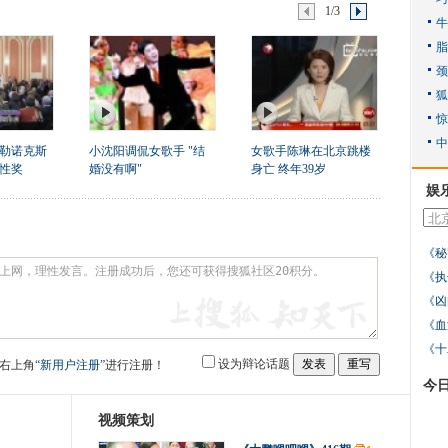
1/3
勒诺克斯
小沈阳调侃女歌手 "结
女歌手陈琳在北京跳楼
女性奖
婚没有啊"
身亡 终年39岁
娱
《秘
《执
《凶
《血
《十
设为辩论话题
右上角
“新用户注册”
进行注册！
今
视频策划