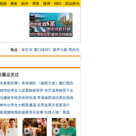
视频
-
播客
-
邮件
-
博客
-
微博
-
BBS
-
我说两句
热点：
滚石30
重口味MV
新声力量
周杰伦
日重点关注
夫妻那些事》单身潮趴
《秘密天使》魔幻预告
德华欲将女儿送妻娘家密养
张艺谋再婚育子女
当娜新专辑宣传照性感
李湘减肥成功黑丝现身
峥外出带女士帽显邋遢
吴秀波离京老婆送行
狐视频电视剧盛典背后故事
先锋人物：黄磊