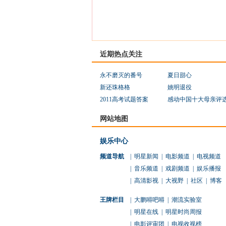
近期热点关注
永不磨灭的番号
夏日甜心
新还珠格格
姚明退役
2011高考试题答案
感动中国十大母亲评
网站地图
娱乐中心
频道导航
|
明星新闻
|
电影频道
|
电视频道
|
音乐频道
|
戏剧频道
|
娱乐播报
|
高清影视
|
大视野
|
社区
|
博客
王牌栏目
|
大鹏嘚吧嘚
|
潮流实验室
|
明星在线
|
明星时尚周报
|
电影评审团
|
电视收视榜