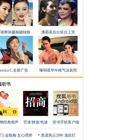
看谁整容砸脸砸钱狠
潘霜霜后台笑台上哭
Jessica C.全新广告
曝明星早年稚气泳装照
狐听书
纲经典相声
官迷/财迷/色迷
听书手机客户端
门
|
金瓶梅
女心理师
黑道风云20年
鬼吹灯