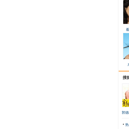
搜
郭德
热