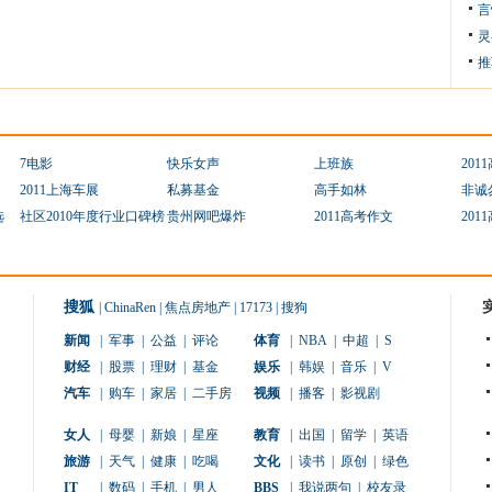
言
灵
推
7电影
快乐女声
上班族
201
2011上海车展
私募基金
高手如林
非诚
选
社区2010年度行业口碑榜
贵州网吧爆炸
2011高考作文
201
搜狐
|
ChinaRen
|
焦点房地产
|
17173
|
搜狗
新闻
|
军事
|
公益
|
评论
体育
|
NBA
|
中超
|
S
财经
|
股票
|
理财
|
基金
娱乐
|
韩娱
|
音乐
|
V
汽车
|
购车
|
家居
|
二手房
视频
|
播客
|
影视剧
女人
|
母婴
|
新娘
|
星座
教育
|
出国
|
留学
|
英语
旅游
|
天气
|
健康
|
吃喝
文化
|
读书
|
原创
|
绿色
IT
|
数码
|
手机
|
男人
BBS
|
我说两句
|
校友录