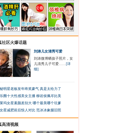
狐社区火爆话题
刘涛儿女清秀可爱
刘涛微博晒孩子照片，女
儿清秀儿子可爱……
[详
细]
秘明星老板发年终奖豪气 真是太给力了
乐圈十大性感美女主播 柳岩侯佩岑比美
莱坞女星素颜差别大 哪个最美哪个坑爹
女星减肥前后惊人对比 范冰冰象腿旧照
狐高清视频