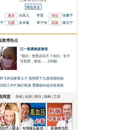
已有
58,329
人关注
我也关注
乐基儿
李晨
张馨予
离异
情侣
予
吴卓羲
章子怡
撒贝宁
旧爱
绯闻
狐微博热点
江一燕勇敢拔智齿
“我问：智慧还在不？你曰：女子
无智慧，德也……
[详细]
烨飞奔回家看儿子
·
陈翔零下九度韩国拍戏
沈阳工作忙挑灯夜战
·
曹颖独自徒步险迷路